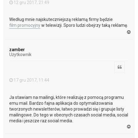
12 gru 2017, 21:49
Według mnie najskuteczniejszą reklamą firmy będzie
film promocyjny
w telewizji. Sporo ludzi obejrzy taką reklamę.
N
a
g
ó
zamber
r
Użytkownik
ę
Cytuj
17 gru 2017, 11:44
Ja stawiam na mailingi, które realizuję z pomocą programu
emu mail. Bardzo fajna aplikacja do optymalizowania
tworzonych newsletterów, łatwo prowadzi się i grupuje listy
mailingowe. Do tego w obecnych czasach social media, social
media i jeszcze raz social media.
N
a
g