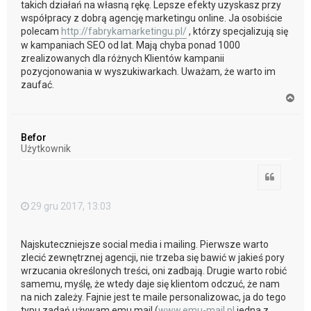
takich działań na własną rękę. Lepsze efekty uzyskasz przy
współpracy z dobrą agencję marketingu online. Ja osobiście
polecam
http://fabrykamarketingu.pl/
, którzy specjalizują się
w kampaniach SEO od lat. Mają chyba ponad 1000
zrealizowanych dla różnych Klientów kampanii
pozycjonowania w wyszukiwarkach. Uważam, że warto im
zaufać.
N
a
g
ó
Befor
r
Użytkownik
ę
Cytuj
29 gru 2017, 13:03
Najskuteczniejsze social media i mailing. Pierwsze warto
zlecić zewnętrznej agencji, nie trzeba się bawić w jakieś pory
wrzucania określonych treści, oni zadbają. Drugie warto robić
samemu, myślę, że wtedy daje się klientom odczuć, że nam
na nich zależy. Fajnie jest te maile personalizowac, ja do tego
typu zadań używam emu mail (
www.emu-mail.pl
jedna z