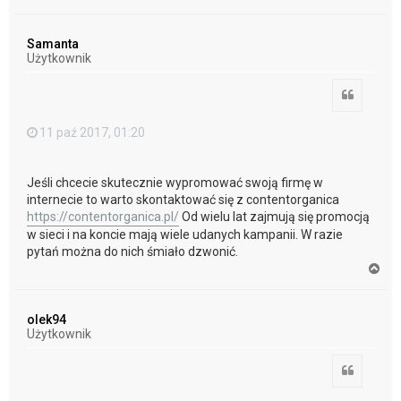
a
g
ó
Samanta
r
Użytkownik
ę
Cytuj
11 paź 2017, 01:20
Jeśli chcecie skutecznie wypromować swoją firmę w
internecie to warto skontaktować się z contentorganica
https://contentorganica.pl/
Od wielu lat zajmują się promocją
w sieci i na koncie mają wiele udanych kampanii. W razie
pytań można do nich śmiało dzwonić.
N
a
g
ó
olek94
r
Użytkownik
ę
Cytuj