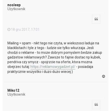
ó
nosleep
r
Użytkownik
ę
Cytuj
18 gru 2017, 17:01
Mailing = spam - nikt tego nie czyta, w wiekszosci laduje na
blacklistach i tyle z tego - ludzie sie tylko wkurzaja. Jesli
chodzi o reklame - to moze dobrym pomyslem bedzie zakup
gadzetow reklamowych? Zawsze to fajnie dostac np kubek,
pendriva czy smycz - spojrzcie na oferte, ktora mozna
obejrzec tutaj:
https://reklamowygadzet.pl/
- posiadaja
praktycznie wszystko i duzo duzo wiecej:)
N
a
g
ó
Miko12
r
Użytkownik
ę
Cytuj