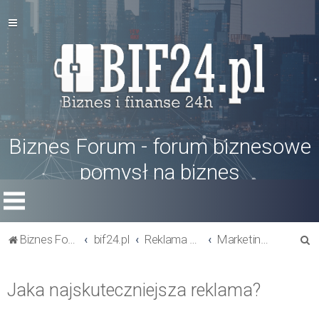
Biznes Forum - forum biznesowe
pomysł na biznes
S
Biznes Forum
bif24.pl
Reklama w biznesie
Marketing i reklama
z
u
Jaka najskuteczniejsza reklama?
k
a