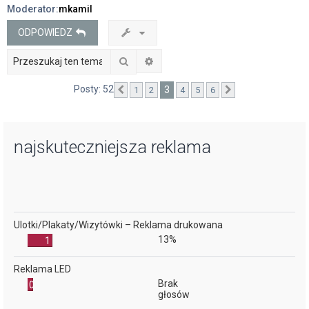
Moderator:
mkamil
j
ODPOWIEDZ
Szukaj
Wyszukiwanie zaawansowane
Posty: 52
3
1
2
4
5
6
Poprzednia
Następna
najskuteczniejsza reklama
Ulotki/Plakaty/Wizytówki – Reklama drukowana
13%
1
Reklama LED
Brak
0
głosów