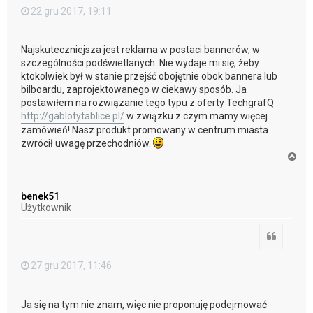
22 gru 2017, 19:11
Najskuteczniejsza jest reklama w postaci bannerów, w
szczególności podświetlanych. Nie wydaje mi się, żeby
ktokolwiek był w stanie przejść obojętnie obok bannera lub
bilboardu, zaprojektowanego w ciekawy sposób. Ja
postawiłem na rozwiązanie tego typu z oferty TechgrafQ
http://gablotytablice.pl/
w związku z czym mamy więcej
zamówień! Nasz produkt promowany w centrum miasta
zwrócił uwagę przechodniów.
N
a
g
ó
benek51
r
Użytkownik
ę
Cytuj
27 gru 2017, 11:46
Ja się na tym nie znam, więc nie proponuję podejmować