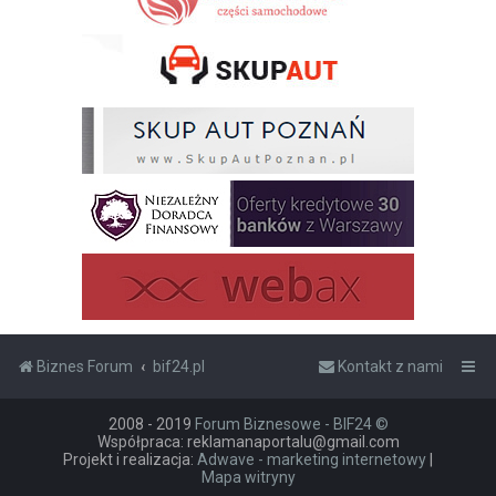
Biznes Forum
bif24.pl
Kontakt z nami
2008 - 2019
Forum Biznesowe - BIF24 ©
Współpraca: reklamanaportalu@gmail.com
Projekt i realizacja:
Adwave - marketing internetowy
|
Mapa witryny