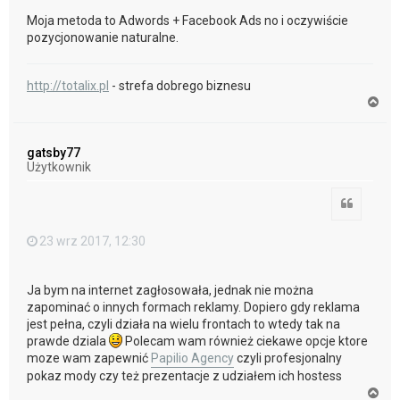
Moja metoda to Adwords + Facebook Ads no i oczywiście
pozycjonowanie naturalne.
http://totalix.pl
- strefa dobrego biznesu
N
a
g
ó
gatsby77
r
Użytkownik
ę
Cytuj
23 wrz 2017, 12:30
Ja bym na internet zagłosowała, jednak nie można
zapominać o innych formach reklamy. Dopiero gdy reklama
jest pełna, czyli działa na wielu frontach to wtedy tak na
prawde dziala
Polecam wam również ciekawe opcje ktore
moze wam zapewnić
Papilio Agency
czyli profesjonalny
pokaz mody czy też prezentacje z udziałem ich hostess
N