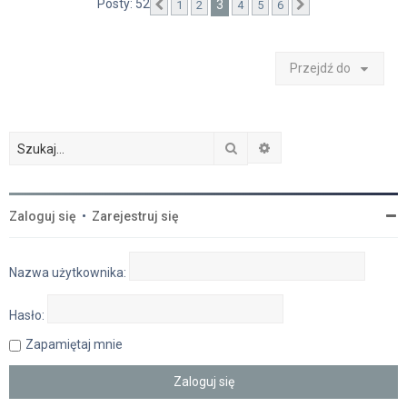
Posty: 52
3
1
2
4
5
6
Poprzednia
Następna
Przejdź do
Szukaj
Wyszukiwanie zaawan
Zaloguj się
•
Zarejestruj się
Nazwa użytkownika:
Hasło:
Zapamiętaj mnie