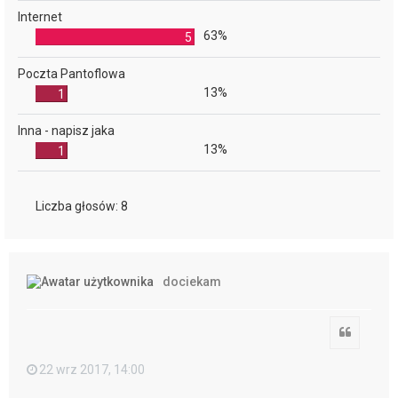
Internet
63%
5
Poczta Pantoflowa
13%
1
Inna - napisz jaka
13%
1
Liczba głosów:
8
dociekam
Cytuj
22 wrz 2017, 14:00