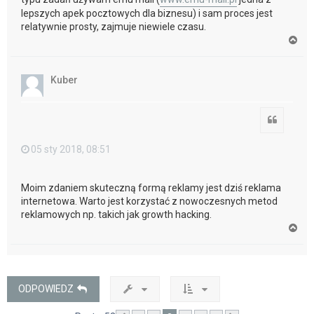
lepszych apek pocztowych dla biznesu) i sam proces jest
relatywnie prosty, zajmuje niewiele czasu.
N
a
g
ó
Kuber
r
ę
Cytuj
05 sty 2018, 08:51
Moim zdaniem skuteczną formą reklamy jest dziś reklama
internetowa. Warto jest korzystać z nowoczesnych metod
reklamowych np. takich jak growth hacking.
N
a
g
ó
r
ę
ODPOWIEDZ