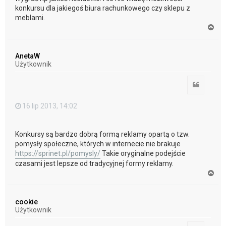
konkursu dla jakiegoś biura rachunkowego czy sklepu z
meblami.
N
a
g
ó
AnetaW
r
Użytkownik
ę
Cytuj
16 lip 2013, 14:02
Konkursy są bardzo dobrą formą reklamy opartą o tzw.
pomysły społeczne, których w internecie nie brakuje
https://sprinet.pl/pomysly/
Takie oryginalne podejście
czasami jest lepsze od tradycyjnej formy reklamy.
N
a
g
ó
cookie
r
Użytkownik
ę