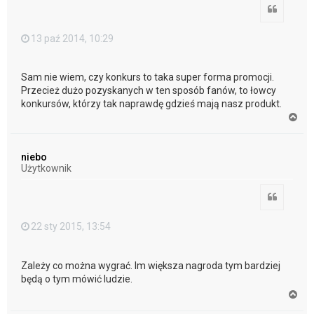
Cytuj
13 paź 2014, 10:29
Sam nie wiem, czy konkurs to taka super forma promocji.
Przecież dużo pozyskanych w ten sposób fanów, to łowcy
konkursów, którzy tak naprawdę gdzieś mają nasz produkt.
N
a
g
ó
niebo
r
Użytkownik
ę
Cytuj
22 sty 2015, 13:54
Zależy co można wygrać. Im większa nagroda tym bardziej
będą o tym mówić ludzie.
N
a