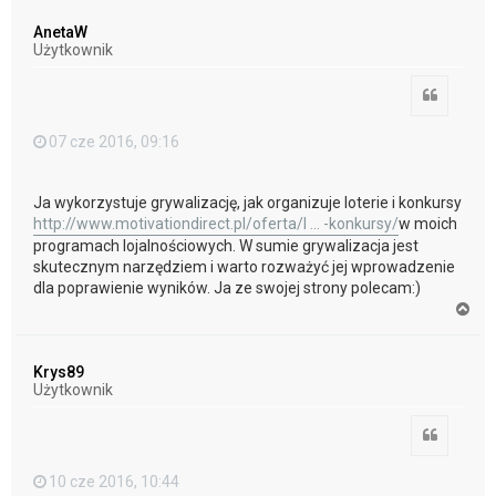
g
ó
AnetaW
r
Użytkownik
ę
Cytuj
07 cze 2016, 09:16
Ja wykorzystuje grywalizację, jak organizuje loterie i konkursy
http://www.motivationdirect.pl/oferta/l ... -konkursy/
w moich
programach lojalnościowych. W sumie grywalizacja jest
skutecznym narzędziem i warto rozważyć jej wprowadzenie
dla poprawienie wyników. Ja ze swojej strony polecam:)
N
a
g
ó
Krys89
r
Użytkownik
ę
Cytuj
10 cze 2016, 10:44