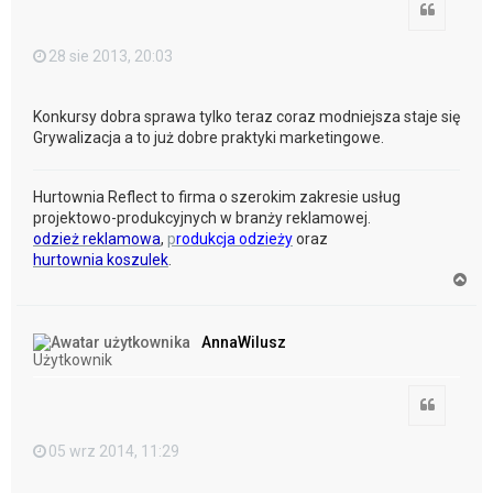
Cytuj
28 sie 2013, 20:03
Konkursy dobra sprawa tylko teraz coraz modniejsza staje się
Grywalizacja a to już dobre praktyki marketingowe.
Hurtownia Reflect to firma o szerokim zakresie usług
projektowo-produkcyjnych w branży reklamowej.
odzież reklamowa
,
p
rodukcja odzieży
oraz
hurtownia koszulek
.
N
a
g
ó
AnnaWilusz
r
Użytkownik
ę
Cytuj
05 wrz 2014, 11:29