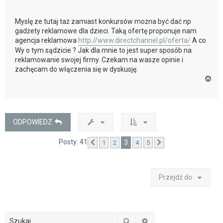
Myslę ze tutaj taż zamiast konkursów można być dać np
gadżety reklamowe dla dzieci. Taką ofertę proponuje nam
agencja reklamowa
http://www.directchannel.pl/oferta/
A co
Wy o tym sądzicie ? Jak dla mnie to jest super sposób na
reklamowanie swojej firmy. Czekam na wasze opinie i
zachęcam do włączenia się w dyskusję.
N
a
g
ó
r
ę
ODPOWIEDZ
Posty: 41
3
1
2
4
5
Poprzednia
Następna
Przejdź do
Szukaj
Wyszukiwanie zaawan