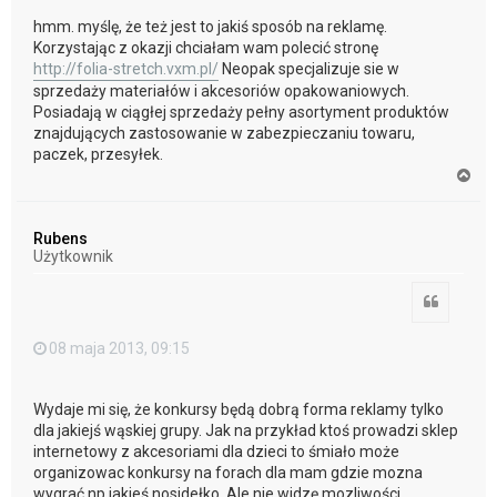
hmm. myślę, że też jest to jakiś sposób na reklamę.
Korzystając z okazji chciałam wam polecić stronę
http://folia-stretch.vxm.pl/
Neopak specjalizuje sie w
sprzedaży materiałów i akcesoriów opakowaniowych.
Posiadają w ciągłej sprzedaży pełny asortyment produktów
znajdujących zastosowanie w zabezpieczaniu towaru,
paczek, przesyłek.
N
a
g
ó
Rubens
r
Użytkownik
ę
Cytuj
08 maja 2013, 09:15
Wydaje mi się, że konkursy będą dobrą forma reklamy tylko
dla jakiejś wąskiej grupy. Jak na przykład ktoś prowadzi sklep
internetowy z akcesoriami dla dzieci to śmiało może
organizowac konkursy na forach dla mam gdzie mozna
wygrać np jakieś nosidełko. Ale nie widzę mozliwości