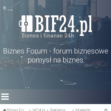
Biznes Forum - forum biznesowe
pomysł na biznes
S
Biznes Forum
bif24.pl
Reklama w biznesie
Marketing Internetowy