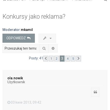
z
u
Konkursy jako reklama?
k
a
Moderator:
mkamil
j
ODPOWIEDZ
Szukaj
Wyszukiwanie zaawansowane
Posty: 41
3
1
2
4
5
Poprzednia
Następna
ola.nowik
Użytkownik
Cytuj
03 kwie 2013, 09:42