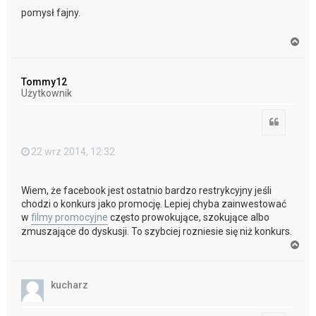
pomysł fajny.
N
a
g
ó
Tommy12
r
Użytkownik
ę
Cytuj
22 wrz 2014, 12:32
Wiem, że facebook jest ostatnio bardzo restrykcyjny jeśli
chodzi o konkurs jako promocję. Lepiej chyba zainwestować
w
filmy promocyjne
często prowokujące, szokujące albo
zmuszające do dyskusji. To szybciej rozniesie się niż konkurs.
N
a
g
ó
kucharz
r
ę