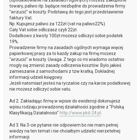
(opodatkowanie na zasadach ogólnych) możesz zakupione
towary, paliwo itp. będące niezbędne do prowadzenia firmy
"wrzucić" w koszty. Podstawą do tego jest przedstawienie
faktury Vat.
Np. Kupujesz paliwo za 122zł (vat na paliwo22%).
Cały Vat sobie odliczasz czyli 22zł.
Dodatkowo z kwoty 100zł możesz odliczyć sobie podatek
19%.
Prowadzenie firmy na zasadach ogólnych wymaga więcej
papierkowej pracy za to każdy zakup na firmę możesz
"wrzucić" w koszty. Uwaga. Z tego co mi wiadomo ostatnio
mogły się zmienić zasady odliczenia kosztów. Było jakieś
zamieszanie z samochodami z tzw kratką. Dokładnej
informacji udzieli księgowy.
Jeżeli natomiast jesteś na ryczałcie czy na karcie podatkowej
nie możesz odliczyć sobie vatu.
Ad 2. Zakładając firmę w wpisie do ewidencji dokonujesz
wpisu rodzaju prowadzonej działalności zgodnie z "Polską
Klasyfikacją Działalności"
http://www.pkd-24.pl
.
Ad 3. Na 3-cie pytanie nie odpowiem bo nie mam pełnej
wiedzy na ten temat i nie chciałbym udzielić nierzetelnej
informacji.