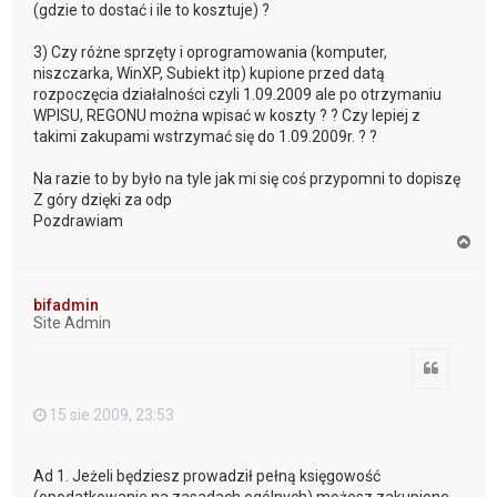
(gdzie to dostać i ile to kosztuje) ?
3) Czy różne sprzęty i oprogramowania (komputer,
niszczarka, WinXP, Subiekt itp) kupione przed datą
rozpoczęcia działalności czyli 1.09.2009 ale po otrzymaniu
WPISU, REGONU można wpisać w koszty ? ? Czy lepiej z
takimi zakupami wstrzymać się do 1.09.2009r. ? ?
Na razie to by było na tyle jak mi się coś przypomni to dopiszę
Z góry dzięki za odp
Pozdrawiam
N
a
g
ó
bifadmin
r
Site Admin
ę
Cytuj
15 sie 2009, 23:53
Ad 1. Jeżeli będziesz prowadził pełną księgowość