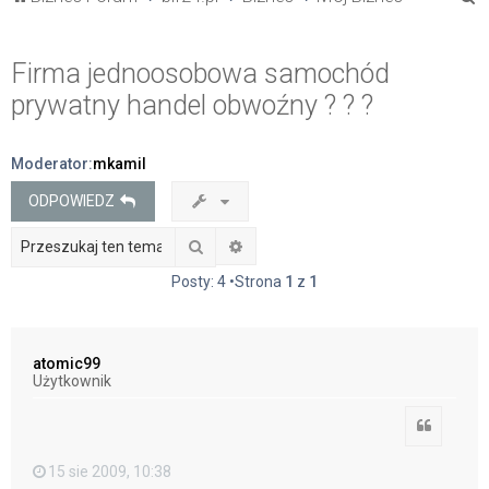
z
u
Firma jednoosobowa samochód
k
prywatny handel obwoźny ? ? ?
a
j
Moderator:
mkamil
ODPOWIEDZ
Szukaj
Wyszukiwanie zaawansowane
Posty: 4 •Strona
1
z
1
atomic99
Użytkownik
Cytuj
15 sie 2009, 10:38