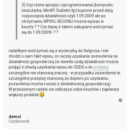
3) Czy różne sprzęty i oprogramowania (komputer,
niszczarka, WinXP, Subiekt itp) kupione przed datą
rozpoczęcia działalności czyli 1.09.2009 ale po
otrzymaniu WPISU, REGONU można wpisać w
koszty ? ? Czy lepiej z takimi zakupami wstrzymać
się do 1.09.2009r. ? ?
radziłbym wstrzymać się z wycieczką do Selgrosa. I nie
chodzi o sam fakt wpisu, co raczej uzyskanie zezwolenia na
działalność gospodarczą (w świetle usdg działalność można
podjąć z chwilą uzyskania wpisu do CEIDG o ile
przepisy
szczególne nie stanowią inaczej - w przypadku zezwolenia te
szczególne przepisy stanowią że dopiero po uzyskaniu
pozwolenia można ruszać z działalnością gospodarczą).
W przeciwnym radzie nie odliczysz sobie kosztów i zapłacisz
większy podatek
N
a
g
ó
demol
r
Użytkownik
ę