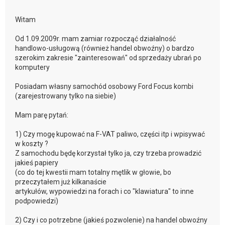
Witam
Od 1.09.2009r. mam zamiar rozpocząć działalność
handlowo-usługową (również handel obwoźny) o bardzo
szerokim zakresie "zainteresowań" od sprzedaży ubrań po
komputery
Posiadam własny samochód osobowy Ford Focus kombi
(zarejestrowany tylko na siebie)
Mam parę pytań:
1) Czy mogę kupować na F-VAT paliwo, części itp i wpisywać
w koszty ?
Z samochodu będę korzystał tylko ja, czy trzeba prowadzić
jakieś papiery
(co do tej kwestii mam totalny mętlik w głowie, bo
przeczytałem już kilkanaście
artykułów, wypowiedzi na forach i co "klawiatura" to inne
podpowiedzi)
2) Czy i co potrzebne (jakieś pozwolenie) na handel obwoźny