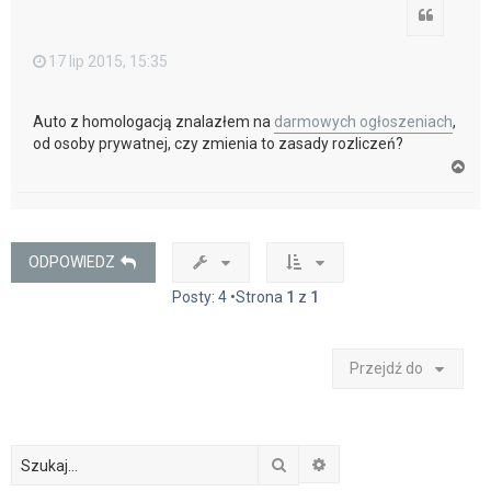
Cytuj
17 lip 2015, 15:35
Auto z homologacją znalazłem na
darmowych ogłoszeniach
,
od osoby prywatnej, czy zmienia to zasady rozliczeń?
N
a
g
ó
r
ę
ODPOWIEDZ
Posty: 4 •Strona
1
z
1
Przejdź do
Szukaj
Wyszukiwanie zaawan