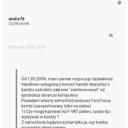
N
a
g
ó
andre76
r
Użytkownik
ę
Cytuj
10 cze 2015, 10:51
Od 1.09.2009r. mam zamiar rozpocząć działalność
handlowo-usługową (również handel obwoźny) o
bardzo szerokim zakresie "zainteresowań" od
sprzedaży ubrań po komputery.
Posiadam własny samochód osobowy Ford Focus
kombi (zarejestrowany tylko na siebie)
1) Czy mogę kupować na F-VAT paliwo, części itp i
wpisywać w koszty ?
Z samochodu będę korzystał tylko ja, czy trzeba
prowadzić jakieś papiery