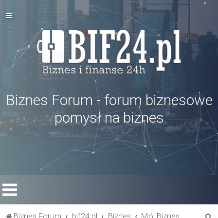
Biznes Forum - forum biznesowe
pomysł na biznes
S
Biznes Forum
bif24.pl
Biznes
Mój Biznes