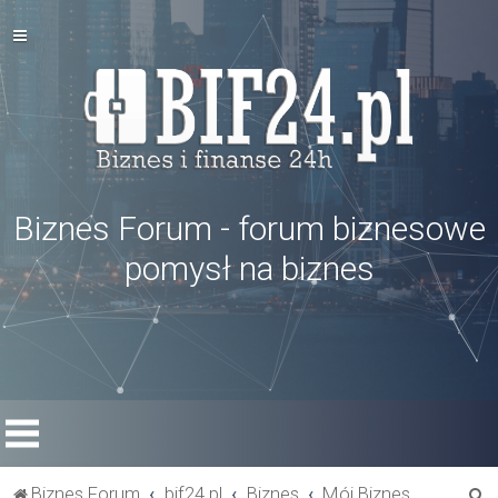
Biznes Forum - forum biznesowe
pomysł na biznes
S
Biznes Forum
bif24.pl
Biznes
Mój Biznes