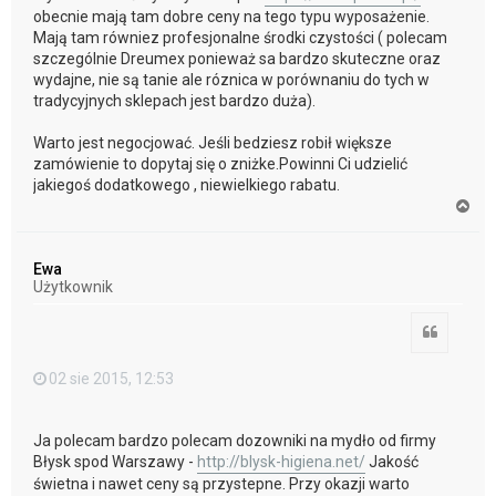
obecnie mają tam dobre ceny na tego typu wyposażenie.
Mają tam równiez profesjonalne środki czystości ( polecam
szczególnie Dreumex ponieważ sa bardzo skuteczne oraz
wydajne, nie są tanie ale róznica w porównaniu do tych w
tradycyjnych sklepach jest bardzo duża).
Warto jest negocjować. Jeśli bedziesz robił większe
zamówienie to dopytaj się o zniżke.Powinni Ci udzielić
jakiegoś dodatkowego , niewielkiego rabatu.
N
a
g
ó
Ewa
r
Użytkownik
ę
Cytuj
02 sie 2015, 12:53
Ja polecam bardzo polecam dozowniki na mydło od firmy
Błysk spod Warszawy -
http://blysk-higiena.net/
Jakość
świetna i nawet ceny są przystepne. Przy okazji warto