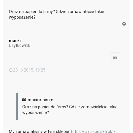
Oraz na papier do firmy? Gdzie zamawialiście takie
wyposażenie?
N
a
g
ó
macki
r
Użytkownik
ę
Cytuj
23 lip 2015, 10:25
maxior pisze:
Oraz na papier do firmy? Gdzie zamawialiście takie
wyposażenie?
My zamawialiśmy w tym sklepie:
https://crosspolska.pl/
-