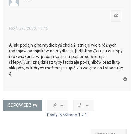
r
ę
Cytuj
24 paź 2022, 13:15
A jaki podajnik na mydło byś chcial? Istnieje wiele różnych
rodzajów podajników na mydło, tu: [url]https://eu-eu.eu/typy-
i-rozwiazania-w-podajnikach-na-papier-co-oferuja-
sklepy/[/url] znajdziesz typy i rodzaje podajników oraz listę
sklepów, w których możesz je kupić. Ja wolę te na fotoczujkę
;)
N
a
g
ó
r
ę
ODPOWIEDZ
Posty: 5 •Strona
1
z
1