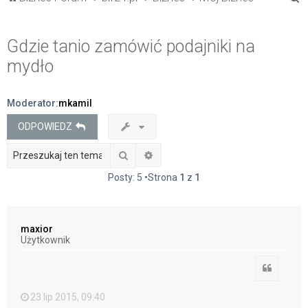
z
u
Gdzie tanio zamówić podajniki na
k
mydło
a
j
Moderator:
mkamil
ODPOWIEDZ
Szukaj
Wyszukiwanie zaawansowane
Posty: 5 •Strona
1
z
1
maxior
Użytkownik
Cytuj
23 lip 2015, 09:40