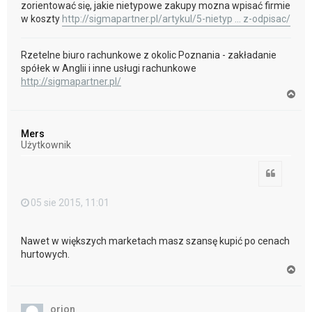
zorientować się, jakie nietypowe zakupy mozna wpisać firmie
w koszty
http://sigmapartner.pl/artykul/5-nietyp ... z-odpisac/
Rzetelne biuro rachunkowe z okolic Poznania - zakładanie
spółek w Anglii i inne usługi rachunkowe
http://sigmapartner.pl/
N
a
g
ó
Mers
r
Użytkownik
ę
Cytuj
05 sie 2015, 11:01
Nawet w większych marketach masz szansę kupić po cenach
hurtowych.
N
a
g
ó
orion