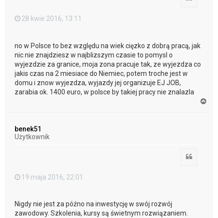
28 kwie 2016, 13:11
no w Polsce to bez względu na wiek cięzko z dobrą pracą, jak
nic nie znajdziesz w najblizszym czasie to pomysl o
wyjezdzie za granice, moja zona pracuje tak, ze wyjezdza co
jakis czas na 2 miesiace do Niemiec, potem troche jest w
domu i znow wyjezdza, wyjazdy jej organizuje EJ JOB,
zarabia ok. 1400 euro, w polsce by takiej pracy nie znalazla
N
a
g
ó
benek51
r
Użytkownik
ę
Cytuj
19 maja 2016, 22:01
Nigdy nie jest za późno na inwestycję w swój rozwój
zawodowy. Szkolenia, kursy są świetnym rozwiązaniem.