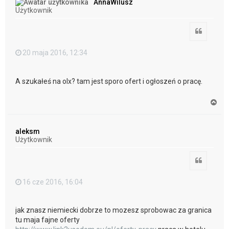
AnnaWilusz
r
Użytkownik
ę
Cytuj
20 maja 2016, 12:34
A szukałeś na olx? tam jest sporo ofert i ogłoszeń o pracę.
N
a
g
ó
aleksm
r
Użytkownik
ę
Cytuj
16 cze 2016, 16:04
jak znasz niemiecki dobrze to mozesz sprobowac za granica
tu maja fajne oferty