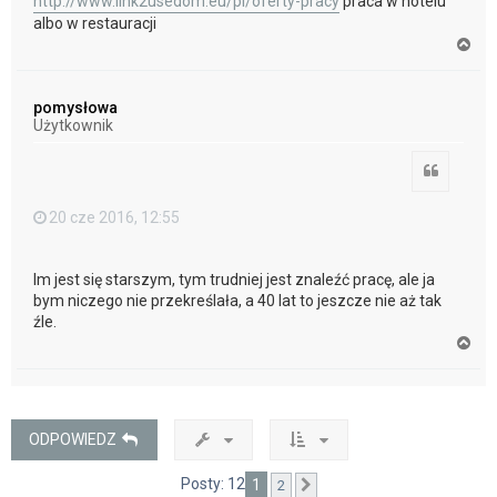
http://www.link2usedom.eu/pl/oferty-pracy
praca w hotelu
albo w restauracji
N
a
g
ó
pomysłowa
r
Użytkownik
ę
Cytuj
20 cze 2016, 12:55
Im jest się starszym, tym trudniej jest znaleźć pracę, ale ja
bym niczego nie przekreślała, a 40 lat to jeszcze nie aż tak
źle.
N
a
g
ó
r
ę
ODPOWIEDZ
Posty: 12
1
2
Następna