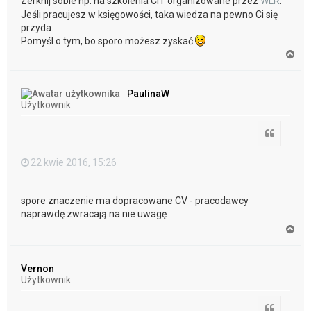
Zerknij sobie np. na szkolenia CIT organizowane przez
WLR
.
Jeśli pracujesz w księgowości, taka wiedza na pewno Ci się
przyda.
Pomyśl o tym, bo sporo możesz zyskać
N
a
g
ó
PaulinaW
r
Użytkownik
ę
Cytuj
22 kwie 2016, 15:26
spore znaczenie ma dopracowane CV - pracodawcy
naprawdę zwracają na nie uwagę
N
a
g
ó
Vernon
r
Użytkownik
ę
Cytuj