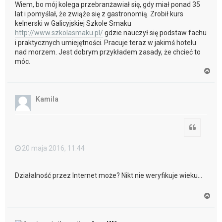
Wiem, bo mój kolega przebranżawiał się, gdy miał ponad 35
lat i pomyślał, że zwiąże się z gastronomią. Zrobił kurs
kelnerski w Galicyjskiej Szkole Smaku
http://www.szkolasmaku.pl/
gdzie nauczył się podstaw fachu
i praktycznych umiejętności. Pracuje teraz w jakimś hotelu
nad morzem. Jest dobrym przykładem zasady, że chcieć to
móc.
N
a
g
ó
Kamila
r
ę
Cytuj
20 maja 2016, 11:44
Działalność przez Internet może? Nikt nie weryfikuje wieku...
N
a
g
ó