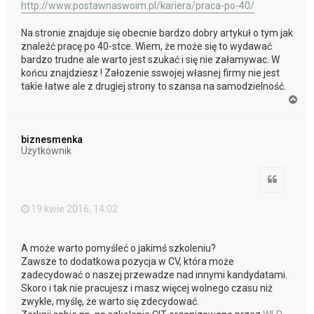
http://www.postawnaswoim.pl/kariera/praca-po-40/
Na stronie znajduje się obecnie bardzo dobry artykuł o tym jak
znaleźć pracę po 40-stce. Wiem, że może się to wydawać
bardzo trudne ale warto jest szukać i się nie załamywac. W
końcu znajdziesz ! Załozenie sswojej własnej firmy nie jest
takie łatwe ale z drugiej strony to szansa na samodzielność.
N
a
g
ó
biznesmenka
r
Użytkownik
ę
Cytuj
19 kwie 2016, 14:02
A może warto pomyśleć o jakimś szkoleniu?
Zawsze to dodatkowa pozycja w CV, która może
zadecydować o naszej przewadze nad innymi kandydatami.
Skoro i tak nie pracujesz i masz więcej wolnego czasu niż
zwykle, myślę, że warto się zdecydować.