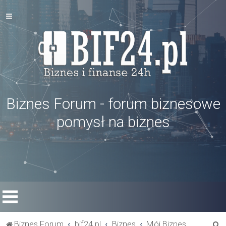
Biznes Forum - forum biznesowe
pomysł na biznes
S
Biznes Forum
bif24.pl
Biznes
Mój Biznes