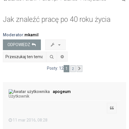
z
u
Jak znaleźć pracę po 40 roku życia
k
a
Moderator:
mkamil
j
ODPOWIEDZ
Szukaj
Wyszukiwanie zaawansowane
Posty: 12
1
2
Następna
apogeum
Użytkownik
Cytuj
11 mar 2016, 08:28