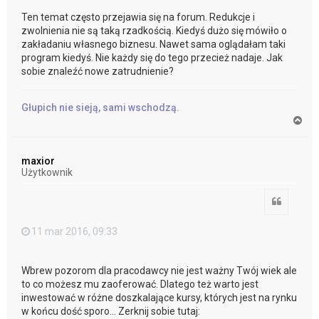
Ten temat często przejawia się na forum. Redukcje i
zwolnienia nie są taką rzadkością. Kiedyś dużo się mówiło o
zakładaniu własnego biznesu. Nawet sama oglądałam taki
program kiedyś. Nie każdy się do tego przecież nadaje. Jak
sobie znaleźć nowe zatrudnienie?
Głupich nie sieją, sami wschodzą.
N
a
g
ó
maxior
r
Użytkownik
ę
Cytuj
11 mar 2016, 09:33
Wbrew pozorom dla pracodawcy nie jest ważny Twój wiek ale
to co możesz mu zaoferować. Dlatego też warto jest
inwestować w różne doszkalające kursy, których jest na rynku
w końcu dość sporo... Zerknij sobie tutaj: