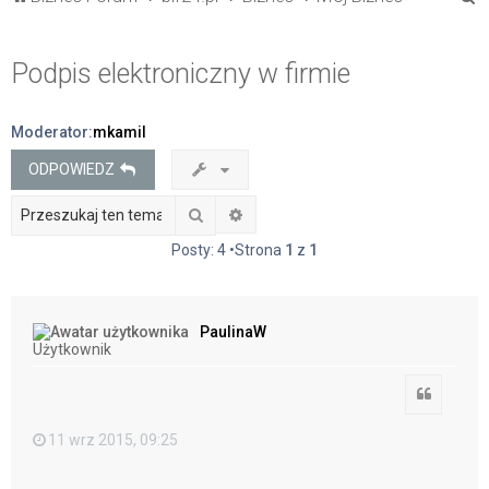
z
u
Podpis elektroniczny w firmie
k
a
Moderator:
mkamil
j
ODPOWIEDZ
Szukaj
Wyszukiwanie zaawansowane
Posty: 4 •Strona
1
z
1
PaulinaW
Użytkownik
Cytuj
11 wrz 2015, 09:25