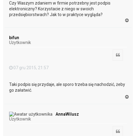
Czy Waszym zdaniem w firmie potrzebny jest podpis
elektroniczny? Korzystacie z niego w swoich
przedsiębiorstwach? Jak to w praktyce wygląda?
N
a
g
ó
bifun
r
Użytkownik
ę
Cytuj
07 gru 2015, 21:57
Taki podpis się przydaje, ale sporo trzeba się nachodzić, żeby
go załatwić.
N
a
g
ó
AnnaWilusz
r
Użytkownik
ę
Cytuj