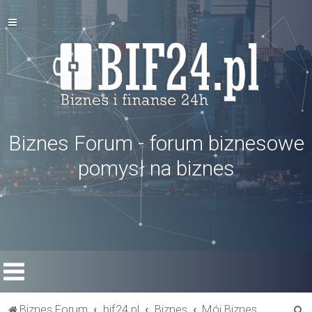
Biznes Forum - forum biznesowe
pomysł na biznes
S
Biznes Forum
bif24.pl
Biznes
Mój Biznes