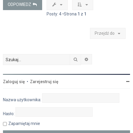
ę
ODPOWIEDZ
Posty: 4 •Strona
1
z
1
Przejdź do
Szukaj
Wyszukiwanie zaawan
Zaloguj się
•
Zarejestruj się
Nazwa użytkownika:
Hasło:
Zapamiętaj mnie