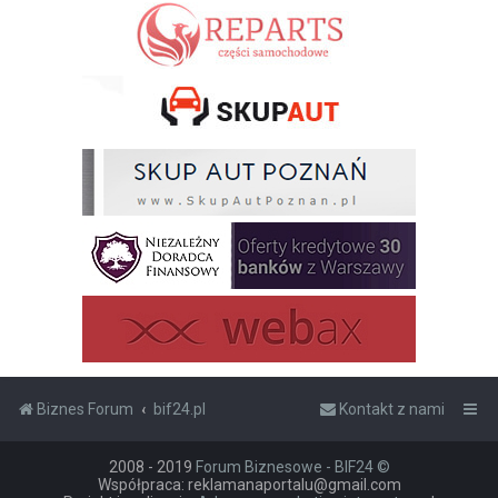
Biznes Forum
bif24.pl
Kontakt z nami
2008 - 2019
Forum Biznesowe - BIF24 ©
Współpraca: reklamanaportalu@gmail.com