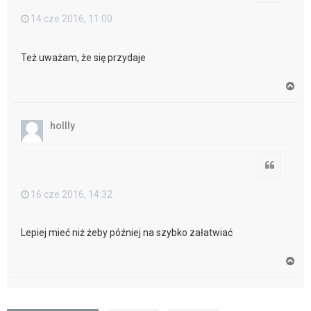
14 cze 2016, 11:00
Też uważam, że się przydaje
N
a
g
ó
hollly
r
ę
Cytuj
16 cze 2016, 14:32
Lepiej mieć niż żeby później na szybko załatwiać
N
a
g
ó
r