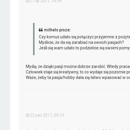
11 lip 2011, 14:39
milhels pisze:
Czy komuś udało się połączyć przyjemne z poży
Myślicie, że da się zarabiać na swoich pasjach?
Jeśli się wam udało to podzielcie się swoimi pom
Myślę, że dzięki pasji można dobrze zarobić. Wtedy praca 
Człowiek staje się kreatywny, to co wydaje się pozornie p
Waże, żeby ta pasja/hobby dała się łatwo wpasować w o
22 paź 2011, 09:10