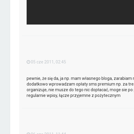
05 cze 2011, 02:45
pewnie, że się da, ja np. mam własnego bloga, zarabiam
dodatkowo wprowadzam opłaty sms premium np. za treśc
organizuje, nie musze do tego nic dopłacać, moge sie 
regularnie wpisy, łącze przyjemne z pożytecznym