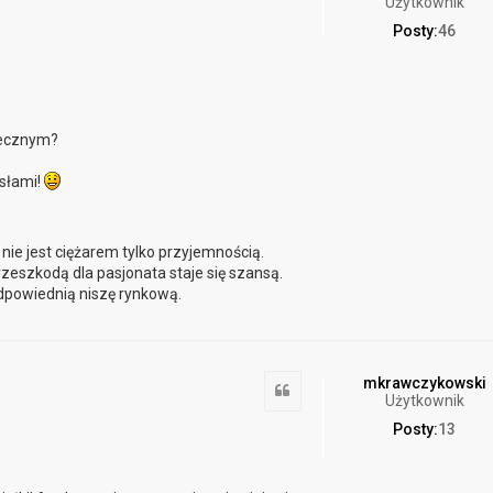
Użytkownik
Posty:
46
tecznym?
ysłami!
nie jest ciężarem tylko przyjemnością.
rzeszkodą dla pasjonata staje się szansą.
dpowiednią niszę rynkową.
mkrawczykowski
Cytuj
Użytkownik
Posty:
13