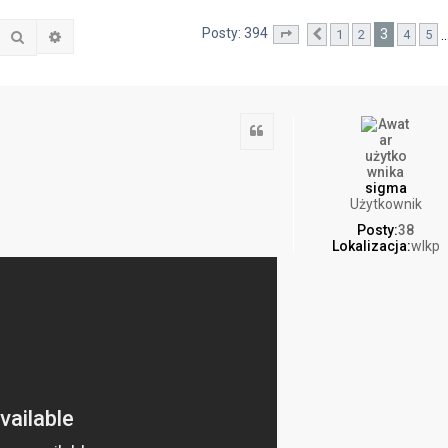
Posty: 394
3
1
2
4
5
Szukaj
Wyszukiwanie zaawansowane
Strona
Poprzednia
3
z
40
Cytuj
sigma
Użytkownik
Posty:
38
Lokalizacja:
wlkp