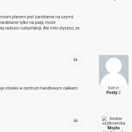
le moim planem jest zarobienie na czymś
arabianie tylko na pasji, może
radości i satysfakcji. Ale miło słyszeć, że
Cytuj
katrin
woje stoisko w centrum handlowym całkiem
Posty:
2
Cytuj
Mojito