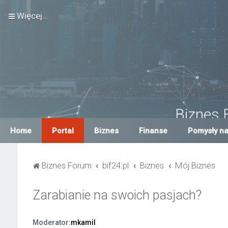
Więcej…
Biznes 
Największe Biznes For
Home
Portal
Biznes
Finanse
Pomysły na
Biznes Forum
bif24.pl
Biznes
Mój Biznes
Zarabianie na swoich pasjach?
Moderator:
mkamil