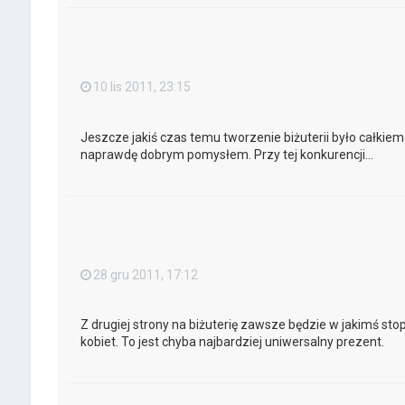
10 lis 2011, 23:15
Jeszcze jakiś czas temu tworzenie biżuterii było całkiem
naprawdę dobrym pomysłem. Przy tej konkurencji...
28 gru 2011, 17:12
Z drugiej strony na biżuterię zawsze będzie w jakimś st
kobiet. To jest chyba najbardziej uniwersalny prezent.