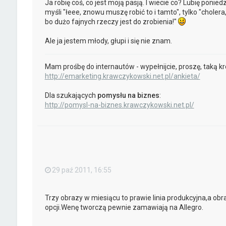
Ja robię coś, co jest moją pasją. I wiecie co? Lubię poniedz
myśli "łeee, znowu muszę robić to i tamto", tylko "cholera
bo dużo fajnych rzeczy jest do zrobienia!"
Ale ja jestem młody, głupi i się nie znam.
Mam prośbę do internautów - wypełnijcie, proszę, taką kr
http://emarketing.krawczykowski.net.pl/ankieta/
Dla szukających
pomysłu na biznes
:
http://pomysl-na-biznes.krawczykowski.net.pl/
29 paź 2011, 16:55
Trzy obrazy w miesiącu to prawie linia produkcyjna,a obr
opcji.Wenę tworczą pewnie zamawiają na Allegro.