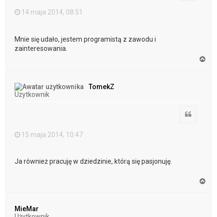
14 maja 2014, 08:51
Mnie się udało, jestem programistą z zawodu i
zainteresowania.
N
a
g
ó
TomekZ
r
Użytkownik
ę
Cytuj
15 maja 2014, 10:47
Ja również pracuję w dziedzinie, którą się pasjonuję.
N
a
g
ó
MieMar
r
Użytkownik