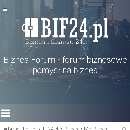
Biznes Forum - forum biznesowe
pomysł na biznes
S
Biznes Forum
bif24.pl
Biznes
Mój Biznes