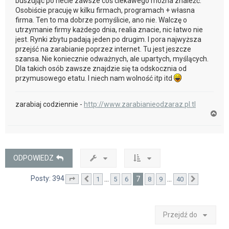
buszując po necie zawsze coś ciekawego można znaleźć.
Osobiście pracuję w kilku firmach, programach + własna
firma. Ten to ma dobrze pomyślicie, ano nie. Walczę o
utrzymanie firmy każdego dnia, realia znacie, nic łatwo nie
jest. Rynki zbytu padają jeden po drugim. I pora najwyższa
przejść na zarabianie poprzez internet. Tu jest jeszcze
szansa. Nie koniecznie odważnych, ale upartych, myślących.
Dla takich osób zawsze znajdzie się ta odskocznia od
przymusowego etatu. I niech nam wolność itp itd
zarabiaj codziennie -
http://www.zarabianieodzaraz.pl.tl
N
a
g
ó
r
ę
ODPOWIEDZ
Posty: 394
7
…
…
1
5
6
8
9
40
Strona
Poprzednia
7
z
40
Następna
Przejdź do