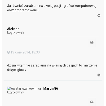
Ja również zarabiam na swojej pasji - grafice komputerowej
oraz programowaniu.
N
a
g
ó
Aleksan
r
Użytkownik
ę
Cytuj
13 kwie 2014, 18:30
dzisiaj wg mnie zarabianie na własnych pasjach to marzenie
ściętej głowy
N
a
g
ó
Marcin86
r
Użytkownik
ę
Cytuj