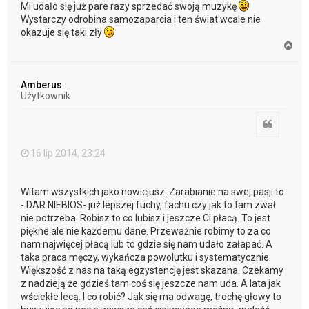
Mi udało się już pare razy sprzedać swoją muzykę
Wystarczy odrobina samozaparcia i ten świat wcale nie
okazuje się taki zły
N
a
g
ó
Amberus
r
Użytkownik
ę
Cytuj
16 lip 2014, 23:24
Witam wszystkich jako nowicjusz. Zarabianie na swej pasji to
- DAR NIEBIOS- już lepszej fuchy, fachu czy jak to tam zwał
nie potrzeba. Robisz to co lubisz i jeszcze Ci płacą. To jest
piękne ale nie każdemu dane. Przeważnie robimy to za co
nam najwięcej płacą lub to gdzie się nam udało załapać. A
taka praca męczy, wykańcza powolutku i systematycznie.
Większość z nas na taką egzystencję jest skazana. Czekamy
z nadzieją że gdzieś tam coś się jeszcze nam uda. A lata jak
wściekłe lecą. I co robić? Jak się ma odwagę, trochę głowy to