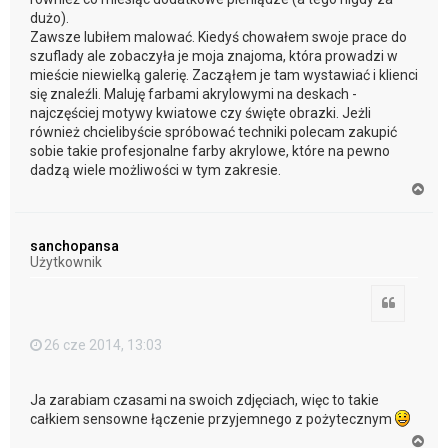
dużo).
Zawsze lubiłem malować. Kiedyś chowałem swoje prace do
szuflady ale zobaczyła je moja znajoma, która prowadzi w
mieście niewielką galerię. Zacząłem je tam wystawiać i klienci
się znaleźli. Maluję farbami akrylowymi na deskach -
najczęściej motywy kwiatowe czy święte obrazki. Jeżli
również chcielibyście spróbować techniki polecam zakupić
sobie takie profesjonalne farby akrylowe, które na pewno
dadzą wiele możliwości w tym zakresie.
N
a
g
ó
sanchopansa
r
Użytkownik
ę
Cytuj
26 cze 2014, 13:03
Ja zarabiam czasami na swoich zdjęciach, więc to takie
całkiem sensowne łączenie przyjemnego z pożytecznym
N