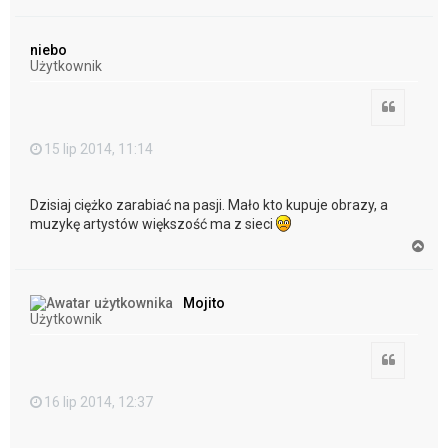
a
g
ó
niebo
r
Użytkownik
ę
Cytuj
15 lip 2014, 11:14
Dzisiaj ciężko zarabiać na pasji. Mało kto kupuje obrazy, a
muzykę artystów większość ma z sieci
N
a
g
ó
Mojito
r
Użytkownik
ę
Cytuj
16 lip 2014, 12:37