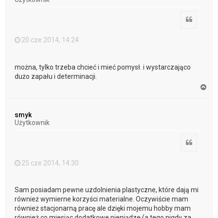
ę
Cytuj
20 cze 2014, 14:24
można, tylko trzeba chcieć i mieć pomysł. i wystarczająco
dużo zapału i determinacji.
N
a
g
ó
smyk
r
Użytkownik
ę
Cytuj
25 cze 2014, 14:30
Sam posiadam pewne uzdolnienia plastyczne, które dają mi
również wymierne korzyści materialne. Oczywiście mam
również stacjonarną pracę ale dzięki mojemu hobby mam
również co miesiąc dodatkowe pieniądze (a tego nigdy za