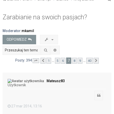
z
u
Zarabianie na swoich pasjach?
k
a
Moderator:
mkamil
j
ODPOWIEDZ
Szukaj
Wyszukiwanie zaawansowane
Posty: 394
7
…
…
1
5
6
8
9
40
Strona
Poprzednia
7
z
40
Następna
Mateusz83
Użytkownik
Cytuj
27 mar 2014, 13:16