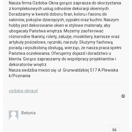
Nasza firma Ozdoba-Okna gorąco zaprasza do skorzystania
z kompleksowych usług odnośnie dekoracji okiennych.
Doradzamy w kwestii doboru firan, koloru i fasonu do
salonów, pokojów dziecięcych, sypialni oraz kuchni. Naszym
hobby jest dekorowanie okien w stylowe materiały, aby
ubogacały Państwa wnętrza. Możemy zaoferować
różnorodne tkaniny, rolety, żaluzje, moskitiery, karnisze oraz
artykuły pościelowe, ręczniki, narzuty. Służymy fachową
poradą i wyszkoloną obsługą, wierząc, że nasza praca spełni
Państwa oczekiwania. Oferujemy dojazd i doradztwo u
klienta. Gorąco zapraszamy do współpracy projektantów i
dekoratorów wnętrz.
Nasza siedziba mieści się: ul. Grunwaldzkiej 517 A Plewiska
k/Poznania
ozdoba-okna.pl
N
a
g
ó
Betunia
r
ę
Cytuj