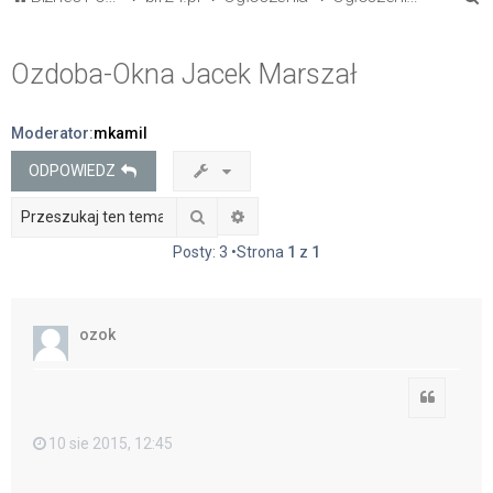
z
u
Ozdoba-Okna Jacek Marszał
k
a
Moderator:
mkamil
j
ODPOWIEDZ
Szukaj
Wyszukiwanie zaawansowane
Posty: 3 •Strona
1
z
1
ozok
Cytuj
10 sie 2015, 12:45