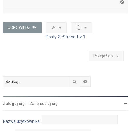
N
a
g
ó
r
ę
ODPOWIEDZ
Posty: 3 •Strona
1
z
1
Przejdź do
Szukaj
Wyszukiwanie zaawan
Zaloguj się
•
Zarejestruj się
Nazwa użytkownika: