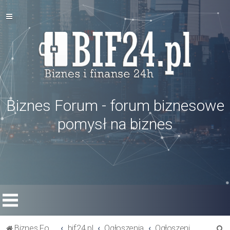
Biznes Forum - forum biznesowe
pomysł na biznes
S
Biznes Forum
bif24.pl
Ogłoszenia
Ogłoszenia inne