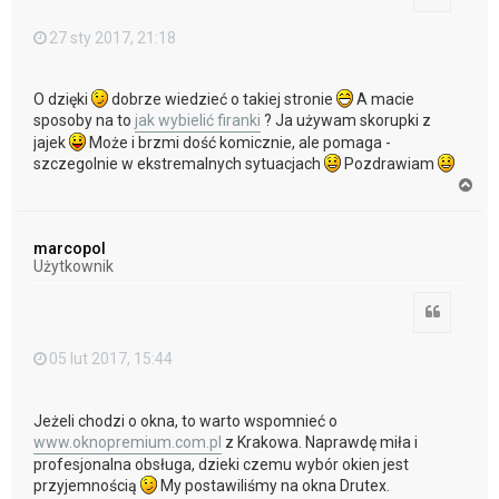
27 sty 2017, 21:18
O dzięki
dobrze wiedzieć o takiej stronie
A macie
sposoby na to
jak wybielić firanki
? Ja używam skorupki z
jajek
Może i brzmi dość komicznie, ale pomaga -
szczegolnie w ekstremalnych sytuacjach
Pozdrawiam
N
a
g
ó
marcopol
r
Użytkownik
ę
Cytuj
05 lut 2017, 15:44
Jeżeli chodzi o okna, to warto wspomnieć o
www.oknopremium.com.pl
z Krakowa. Naprawdę miła i
profesjonalna obsługa, dzieki czemu wybór okien jest
przyjemnością
My postawiliśmy na okna Drutex.