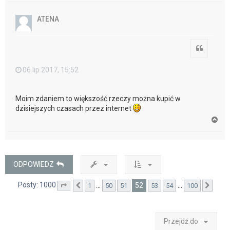
g
ó
ATENA
r
ę
Cytuj
06 lip 2017, 15:52
Moim zdaniem to większość rzeczy można kupić w
dzisiejszych czasach przez internet
N
a
g
ó
r
ę
ODPOWIEDZ
Posty: 1000
52
…
…
1
50
51
53
54
100
Strona
Poprzednia
52
z
100
Nast
Przejdź do