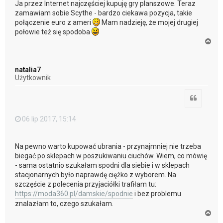
Ja przez Internet najczęściej kupuję gry planszowe. Teraz
zamawiam sobie Scythe - bardzo ciekawa pozycja, takie
połączenie euro z ameri
Mam nadzieję, że mojej drugiej
połowie też się spodoba
N
a
g
ó
natalia7
r
Użytkownik
ę
Cytuj
06 lip 2017, 15:14
Na pewno warto kupować ubrania - przynajmniej nie trzeba
biegać po sklepach w poszukiwaniu ciuchów. Wiem, co mówię
- sama ostatnio szukałam spodni dla siebie i w sklepach
stacjonarnych było naprawdę ciężko z wyborem. Na
szczęście z polecenia przyjaciółki trafiłam tu:
https://moda360.pl/damskie/spodnie
i bez problemu
znalazłam to, czego szukałam.
N
a