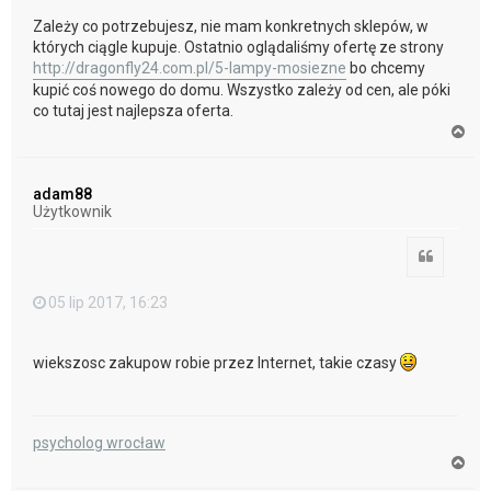
Zależy co potrzebujesz, nie mam konkretnych sklepów, w
których ciągle kupuje. Ostatnio oglądaliśmy ofertę ze strony
http://dragonfly24.com.pl/5-lampy-mosiezne
bo chcemy
kupić coś nowego do domu. Wszystko zależy od cen, ale póki
co tutaj jest najlepsza oferta.
N
a
g
ó
adam88
r
Użytkownik
ę
Cytuj
05 lip 2017, 16:23
wiekszosc zakupow robie przez Internet, takie czasy
psycholog wrocław
N
a