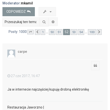
Moderator:
mkamil
j
ODPOWIEDZ
Szukaj
Wyszukiwanie zaawansowane
Posty: 1000
52
…
…
1
50
51
53
54
100
Strona
Poprzednia
52
z
100
Nast
carpe
Cytuj
27 cze 2017, 16:47
Ja w internecie najczęściej kupuję drobną elektronikę
Restauracja Jaworzno |