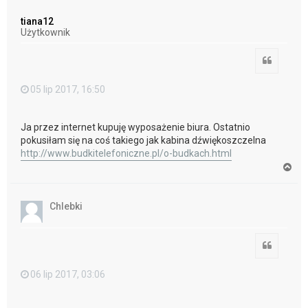
g
ó
tiana12
r
Użytkownik
ę
Cytuj
05 lip 2017, 16:50
Ja przez internet kupuję wyposażenie biura. Ostatnio
pokusiłam się na coś takiego jak kabina dźwiękoszczelna
http://www.budkitelefoniczne.pl/o-budkach.html
N
a
g
ó
Chlebki
r
ę
Cytuj
06 lip 2017, 03:06