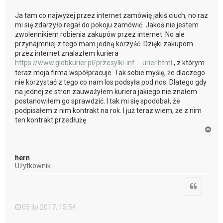
Ja tam co najwyżej przez internet zamówię jakiś ciuch, no raz
mi się zdarzyło regał do pokoju zamówić. Jakoś nie jestem
zwolennikiem robienia zakupów przez internet. No ale
przynajmniej z tego mam jedną korzyść. Dzięki zakupom
przez internet znalazłem kuriera
https://www.globkurier.pl/przesylki-inf ... urier.html
, z którym
teraz moja firma współpracuje. Tak sobie myślę, że dlaczego
nie korzystać z tego co nam los podsyła pod nos. Dlatego gdy
na jednej ze stron zauważyłem kuriera jakiego nie znałem
postanowiłem go sprawdzić. I tak mi się spodobał, że
podpisałem z nim kontrakt na rok. I już teraz wiem, że z nim
ten kontrakt przedłużę.
N
a
g
ó
hern
r
Użytkownik
ę
Cytuj
05 lip 2017, 15:54