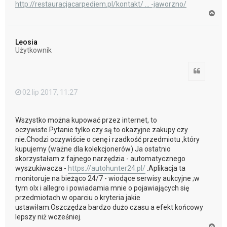
http://restauracjacarpediem.pl/kontakt/ ... -jaworzno/
N
a
g
ó
Leosia
r
Użytkownik
ę
Cytuj
02 lip 2017, 11:27
Wszystko można kupować przez internet, to
oczywiste.Pytanie tylko czy są to okazyjne zakupy czy
nie.Chodzi oczywiście o cenę i rzadkość przedmiotu ,który
kupujemy (ważne dla kolekcjonerów) Ja ostatnio
skorzystałam z fajnego narzędzia - automatycznego
wyszukiwacza -
https://autohunter24.pl/
.Aplikacja ta
monitoruje na bieżąco 24/7 - wiodące serwisy aukcyjne ;w
tym olx i allegro i powiadamia mnie o pojawiających się
przedmiotach w oparciu o kryteria jakie
ustawiłam.Oszczędza bardzo dużo czasu a efekt końcowy
lepszy niż wcześniej.
N