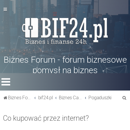
Biznes Forum - forum biznesowe
pomysł na biznes
S
Biznes Forum
bif24.pl
Biznes Cafe
Pogaduszki
z
u
Co kupować przez internet?
k
a