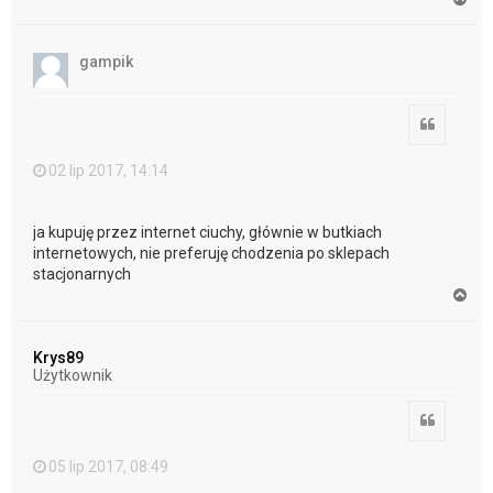
a
g
ó
gampik
r
ę
Cytuj
02 lip 2017, 14:14
ja kupuję przez internet ciuchy, głównie w butkiach
internetowych, nie preferuję chodzenia po sklepach
stacjonarnych
N
a
g
ó
Krys89
r
Użytkownik
ę
Cytuj
05 lip 2017, 08:49