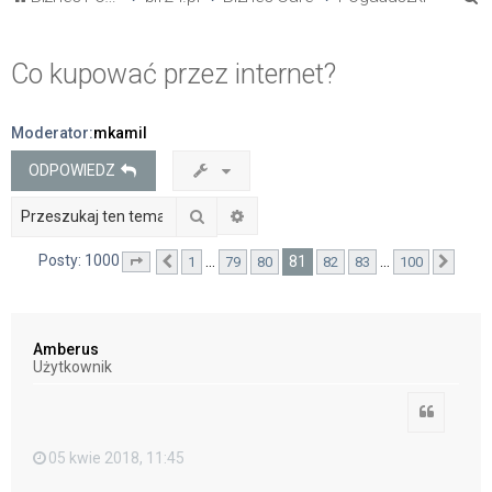
z
u
Co kupować przez internet?
k
a
Moderator:
mkamil
j
ODPOWIEDZ
Szukaj
Wyszukiwanie zaawansowane
Posty: 1000
81
…
…
1
79
80
82
83
100
Strona
Poprzednia
81
z
100
Nast
Amberus
Użytkownik
Cytuj
05 kwie 2018, 11:45