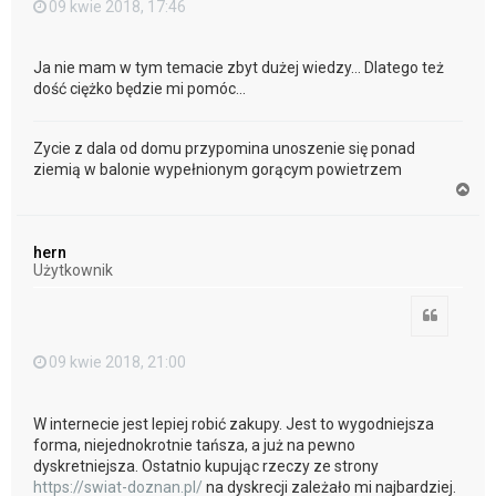
09 kwie 2018, 17:46
Ja nie mam w tym temacie zbyt dużej wiedzy... Dlatego też
dość ciężko będzie mi pomóc...
Zycie z dala od domu przypomina unoszenie się ponad
ziemią w balonie wypełnionym gorącym powietrzem
N
a
g
ó
hern
r
Użytkownik
ę
Cytuj
09 kwie 2018, 21:00
W internecie jest lepiej robić zakupy. Jest to wygodniejsza
forma, niejednokrotnie tańsza, a już na pewno
dyskretniejsza. Ostatnio kupując rzeczy ze strony
https://swiat-doznan.pl/
na dyskrecji zależało mi najbardziej.