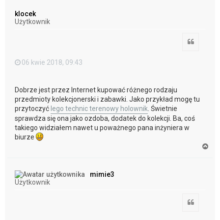
g
ó
klocek
r
Użytkownik
ę
Cytuj
06 kwie 2018, 09:43
Dobrze jest przez Internet kupować różnego rodzaju
przedmioty kolekcjonerski i zabawki. Jako przykład mogę tu
przytoczyć
lego technic terenowy holownik
. Świetnie
sprawdza się ona jako ozdoba, dodatek do kolekcji. Ba, coś
takiego widziałem nawet u poważnego pana inżyniera w
biurze
N
a
g
ó
mimie3
r
Użytkownik
ę
Cytuj