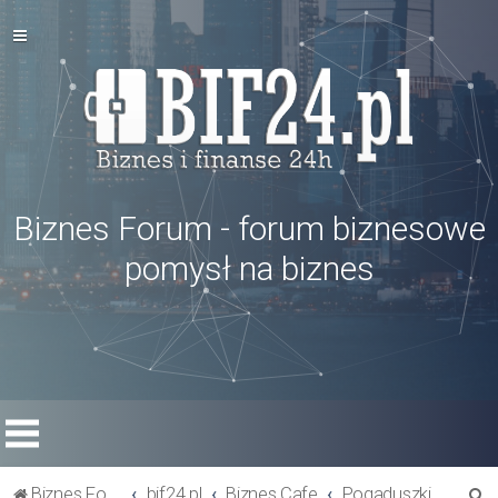
Biznes Forum - forum biznesowe
pomysł na biznes
S
Biznes Forum
bif24.pl
Biznes Cafe
Pogaduszki