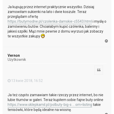
Ja kupuję przez internet praktycznie wszystko. Dzisiaj
zamowiłam sukienki na lato i dwie koszule. Teraz
przeglądam ofertę
https://butymodne.pl/czolenka-damskie-c5543.html
i myślę o
zamówieniu butów. Chciałabym kupić czółenka, baleriny i
jakieś szpilki. Mąż mnie pewnie z domu wyrzuci jak zobaczy
te wszystkie zakupy
N
a
g
ó
Vernon
r
Użytkownik
ę
Cytuj
13 kwie 2018, 16:52
Ja też często zamawiam takie rzeczy przez internet, bo nie
lubie tłumów w galeri. Teraz kupiłem sobie fajne buty online
https://www.sklepkamil.pl/polbuty-big-s ... om=listing
takie
tenisówki, które będą idealne na wiosnę.