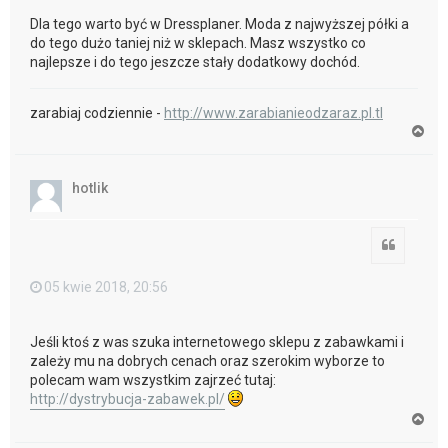
Dla tego warto być w Dressplaner. Moda z najwyższej półki a
do tego dużo taniej niż w sklepach. Masz wszystko co
najlepsze i do tego jeszcze stały dodatkowy dochód.
zarabiaj codziennie -
http://www.zarabianieodzaraz.pl.tl
N
a
g
ó
hotlik
r
ę
Cytuj
05 kwie 2018, 20:56
Jeśli ktoś z was szuka internetowego sklepu z zabawkami i
zależy mu na dobrych cenach oraz szerokim wyborze to
polecam wam wszystkim zajrzeć tutaj:
http://dystrybucja-zabawek.pl/
N
a