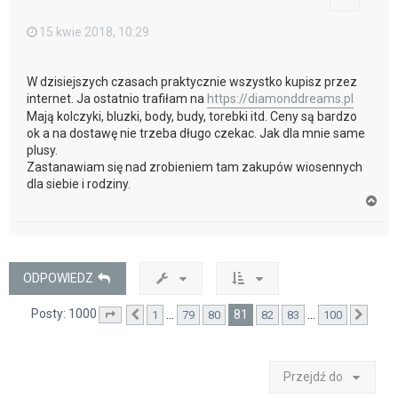
15 kwie 2018, 10:29
W dzisiejszych czasach praktycznie wszystko kupisz przez
internet. Ja ostatnio trafiłam na
https://diamonddreams.pl
Mają kolczyki, bluzki, body, budy, torebki itd. Ceny są bardzo
ok a na dostawę nie trzeba długo czekac. Jak dla mnie same
plusy.
Zastanawiam się nad zrobieniem tam zakupów wiosennych
dla siebie i rodziny.
N
a
g
ó
r
ę
ODPOWIEDZ
Posty: 1000
81
…
…
1
79
80
82
83
100
Strona
Poprzednia
81
z
100
Nast
Przejdź do