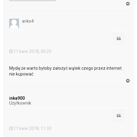
N
a
g
ó
arko4
r
ę
Cytuj
11 kwie 2018, 00:29
Myślę że warto byłoby założyć wątek czego przez internet
nie kupować
N
a
g
ó
inka900
r
Użytkownik
ę
Cytuj
11 kwie 2018, 11:33