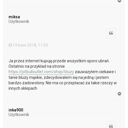
N
a
g
ó
miksa
r
Użytkownik
ę
Cytuj
14 kwie 2018, 11:00
Ja przez internet kupuję przede wszystkim sporo ubrań.
Ostatnio na przykład na stronie
https://pitbulloutlet.com/shop/bluzy
zauważyłem ciekawe i
tanie bluzy męskie, zdecydowałem się na jedną i jestem
bardzo zadowolony. Nie ma co przepłacać za takie rzeczy w
innych sklepach
N
a
g
ó
inka900
r
Użytkownik
ę
Cytuj