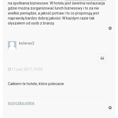
na spotkania biznesowe. W hotelu jest świetna restauracja
gdzie można zorganizować lunch biznesowy i to za nie
wielkie pieniądze, a jakość potraw i to co proponują jest
naprawdę bardzo dobrej jakości. W każdym razie tak
słyszałem od osób z branży.
N
a
g
ó
koleras2
r
ę
Cytuj
11 paź 2017, 19:02
Całkiem te hotele, które polecacie
pożyczka online
N
a
g