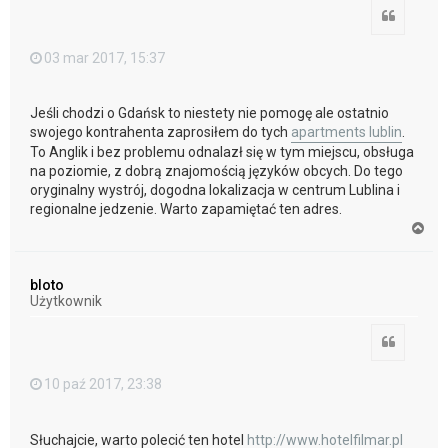
Cytuj
03 mar 2017, 15:37
Jeśli chodzi o Gdańsk to niestety nie pomogę ale ostatnio
swojego kontrahenta zaprosiłem do tych
apartments lublin
.
To Anglik i bez problemu odnalazł się w tym miejscu, obsługa
na poziomie, z dobrą znajomością języków obcych. Do tego
oryginalny wystrój, dogodna lokalizacja w centrum Lublina i
regionalne jedzenie. Warto zapamiętać ten adres.
N
a
g
ó
bloto
r
Użytkownik
ę
Cytuj
10 paź 2017, 23:38
Słuchajcie, warto polecić ten hotel
http://www.hotelfilmar.pl