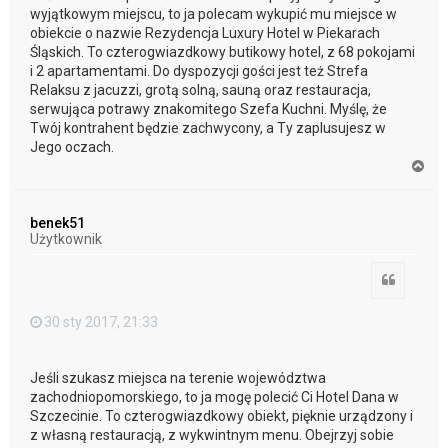
wyjątkowym miejscu, to ja polecam wykupić mu miejsce w
obiekcie o nazwie Rezydencja Luxury Hotel w Piekarach
Śląskich. To czterogwiazdkowy butikowy hotel, z 68 pokojami
i 2 apartamentami. Do dyspozycji gości jest też Strefa
Relaksu z jacuzzi, grotą solną, sauną oraz restauracja,
serwująca potrawy znakomitego Szefa Kuchni. Myślę, że
Twój kontrahent będzie zachwycony, a Ty zaplusujesz w
Jego oczach.
N
a
g
ó
benek51
r
Użytkownik
ę
Cytuj
30 sty 2017, 21:33
Jeśli szukasz miejsca na terenie województwa
zachodniopomorskiego, to ja mogę polecić Ci Hotel Dana w
Szczecinie. To czterogwiazdkowy obiekt, pięknie urządzony i
z własną restauracją, z wykwintnym menu. Obejrzyj sobie