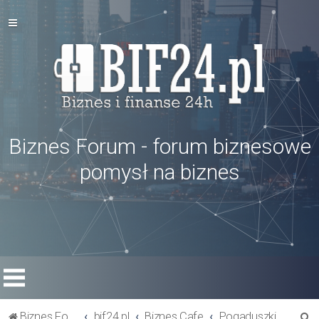
Biznes Forum - forum biznesowe
pomysł na biznes
S
Biznes Forum
bif24.pl
Biznes Cafe
Pogaduszki