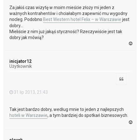
Za jakiś czas wizytę w moim mieście złoży mi jeden z
ważnych kontrahentów i chciałabym zapewnić mu wygodny
nocleg. Podobno
Best Western hotel Felix – w Warszawie
jest
dobry...
Mieliście z nim już jakąś styczność? Rzeczywiście jest tak
dobry jak mówią?
N
a
g
ó
inicjator12
r
Użytkownik
ę
Cytuj
31 lip 2013, 21:43
Tak jest bardzo dobry, według mnie to jeden z najlepszych
hoteli w Warszawie
, a tym bardziej do spotkań biznesowych.
N
a
g
ó