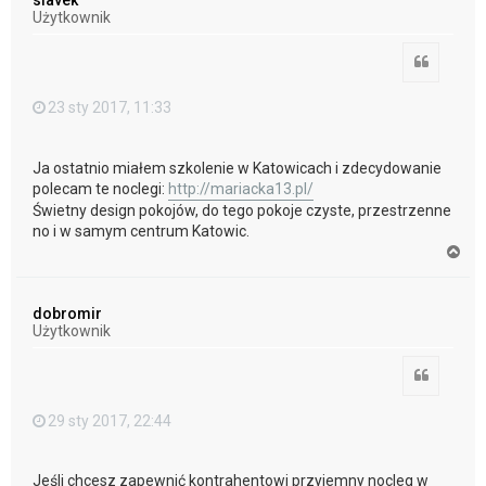
slavek
r
Użytkownik
ę
Cytuj
23 sty 2017, 11:33
Ja ostatnio miałem szkolenie w Katowicach i zdecydowanie
polecam te noclegi:
http://mariacka13.pl/
Świetny design pokojów, do tego pokoje czyste, przestrzenne
no i w samym centrum Katowic.
N
a
g
ó
dobromir
r
Użytkownik
ę
Cytuj
29 sty 2017, 22:44
Jeśli chcesz zapewnić kontrahentowi przyjemny nocleg w