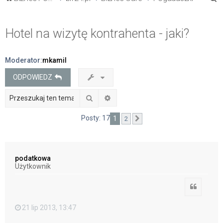
z
u
Hotel na wizytę kontrahenta - jaki?
k
a
Moderator:
mkamil
j
ODPOWIEDZ
Szukaj
Wyszukiwanie zaawansowane
Posty: 17
1
2
Następna
podatkowa
Użytkownik
Cytuj
21 lip 2013, 13:47