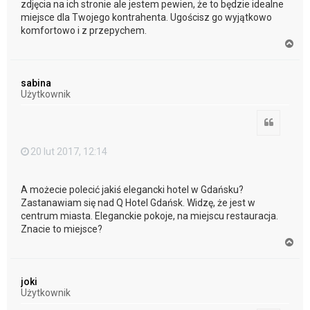
zdjęcia na ich stronie ale jestem pewien, że to będzie idealne
miejsce dla Twojego kontrahenta. Ugościsz go wyjątkowo
komfortowo i z przepychem.
N
a
g
ó
sabina
r
Użytkownik
ę
Cytuj
20 lut 2017, 12:14
A możecie polecić jakiś elegancki hotel w Gdańsku?
Zastanawiam się nad Q Hotel Gdańsk. Widzę, że jest w
centrum miasta. Eleganckie pokoje, na miejscu restauracja.
Znacie to miejsce?
N
a
g
ó
joki
r
Użytkownik
ę