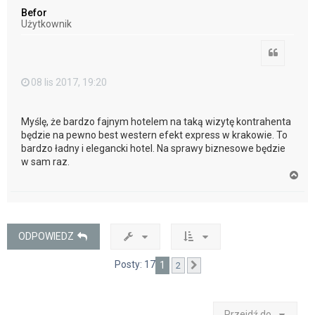
ó
Befor
r
Użytkownik
ę
Cytuj
08 lis 2017, 19:20
Myślę, że bardzo fajnym hotelem na taką wizytę kontrahenta
będzie na pewno best western efekt express w krakowie. To
bardzo ładny i elegancki hotel. Na sprawy biznesowe będzie
w sam raz.
N
a
g
ó
r
ę
ODPOWIEDZ
Posty: 17
1
2
Następna
Przejdź do