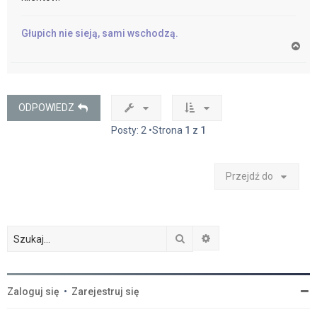
Głupich nie sieją, sami wschodzą.
N
a
g
ó
r
ę
ODPOWIEDZ
Posty: 2 •Strona
1
z
1
Przejdź do
Szukaj
Wyszukiwanie zaawan
Zaloguj się
•
Zarejestruj się