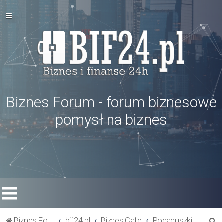
Biznes Forum - forum biznesowe
pomysł na biznes
S
Biznes Forum
bif24.pl
Biznes Cafe
Pogaduszki