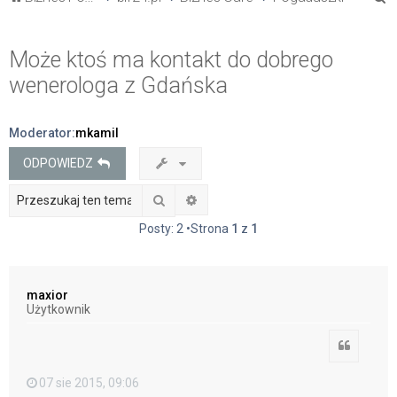
z
u
Może ktoś ma kontakt do dobrego
k
wenerologa z Gdańska
a
j
Moderator:
mkamil
ODPOWIEDZ
Szukaj
Wyszukiwanie zaawansowane
Posty: 2 •Strona
1
z
1
maxior
Użytkownik
Cytuj
07 sie 2015, 09:06