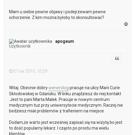
Mam u siebie pewne objawy i podejrzewam pewne
schorzenie. Z kim można byłoby to skonsultować?
N
a
g
ó
apogeum
r
Użytkownik
ę
Cytuj
07 sie 2015, 10:29
Witaj. Obecnie dobry
wenerolog
pracuje na ulicy Marii Curie
Skłodowskiej w Gdańsku. W linku znajdziesz do niej kontakt
.Jest to pani Marta Malek. Pracuje w nowym centrum
medycznym tuz przy uniwersytecie medycznym. Raczej nie
bedziesz miał problemów z trafieniem na miejsce.
Dodam,że warto jest wcześniej zapisać się na wizytę bo jest
to dość popularny lekarz. I często po prostu ma wielu
klientów.