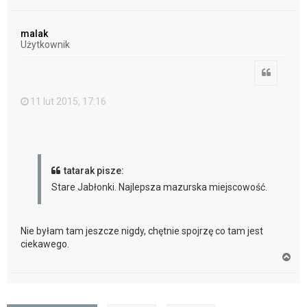
a
g
ó
malak
r
Użytkownik
ę
Cytuj
11 lut 2015, 17:16
tatarak pisze:
Stare Jabłonki. Najlepsza mazurska miejscowość.
Nie byłam tam jeszcze nigdy, chętnie spojrzę co tam jest
ciekawego.
N
a
g
ó
r