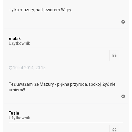
Tylko mazury, nad jeziorem Wigry.
N
a
g
ó
malak
r
Użytkownik
ę
Cytuj
10 lut 2014, 20:15
Też uważam, że Mazury - piękna przyroda, spokój. Żyć nie
umierać!
N
a
g
ó
Tusia
r
Użytkownik
ę
Cytuj