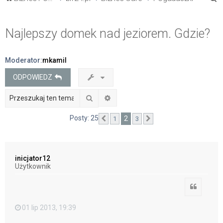
z
u
Najlepszy domek nad jeziorem. Gdzie?
k
a
Moderator:
mkamil
j
ODPOWIEDZ
Szukaj
Wyszukiwanie zaawansowane
Posty: 25
2
1
3
Poprzednia
Następna
inicjator12
Użytkownik
Cytuj
01 lip 2013, 19:39