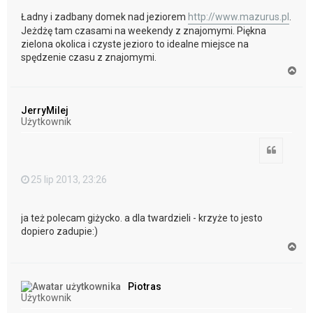
Ładny i zadbany domek nad jeziorem
http://www.mazurus.pl
.
Jeżdżę tam czasami na weekendy z znajomymi. Piękna
zielona okolica i czyste jezioro to idealne miejsce na
spędzenie czasu z znajomymi.
N
a
g
ó
JerryMilej
r
Użytkownik
ę
Cytuj
25 lip 2013, 23:26
ja też polecam giżycko. a dla twardzieli - krzyże to jesto
dopiero zadupie:)
N
a
g
ó
Piotras
r
Użytkownik
ę