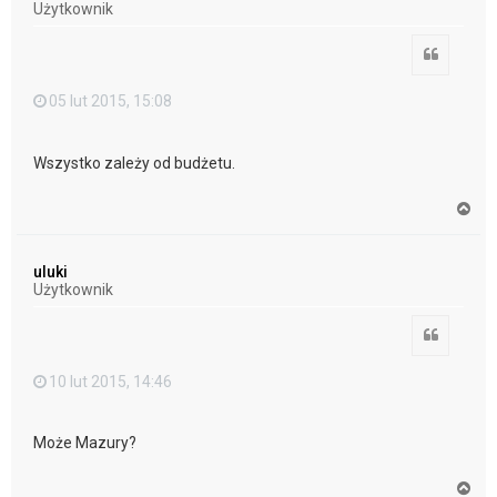
Użytkownik
ę
Cytuj
05 lut 2015, 15:08
Wszystko zależy od budżetu.
N
a
g
ó
uluki
r
Użytkownik
ę
Cytuj
10 lut 2015, 14:46
Może Mazury?
N