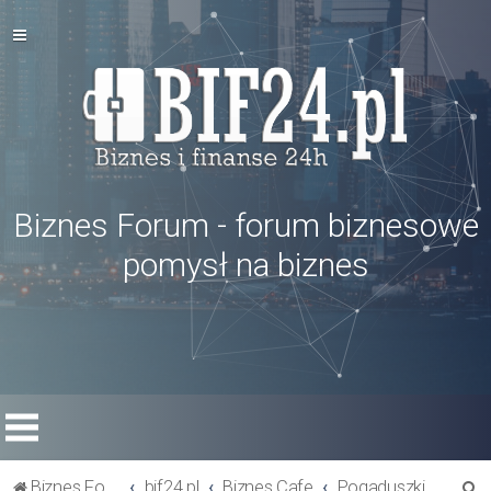
Biznes Forum - forum biznesowe
pomysł na biznes
S
Biznes Forum
bif24.pl
Biznes Cafe
Pogaduszki