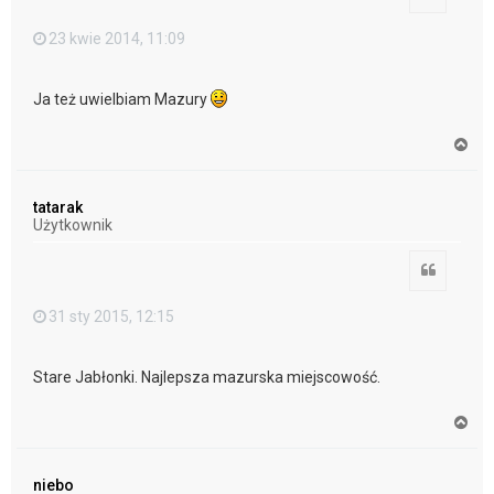
23 kwie 2014, 11:09
Ja też uwielbiam Mazury
N
a
g
ó
tatarak
r
Użytkownik
ę
Cytuj
31 sty 2015, 12:15
Stare Jabłonki. Najlepsza mazurska miejscowość.
N
a
g
ó
niebo
r