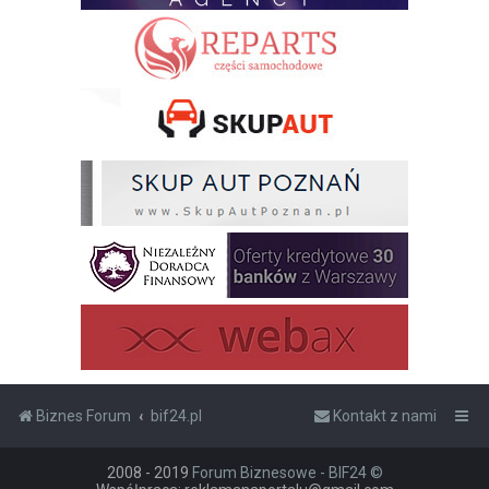
Biznes Forum
bif24.pl
Kontakt z nami
2008 - 2019
Forum Biznesowe - BIF24 ©