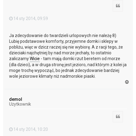
Cytuj
14 sty 2014, 09:59
Ja zdecydowanie do twardzieli urlopowych nie należę 8)
Lubię podstawowe komforty, przyjemne domki i sklepy w
pobliżu, więc w dzicz raczej się nie wybiorę. A z racji tego, że
dzieciaki najchętniej by nad morze jechały, to ostatnio
zaliczamy
Wicie
- tam mają domki rzut beretem od morze
(dla dzieci), a w druga stronę jest jezioro, nad którym z kolei ja
moge trochę wypocząć, bo jednak zdecydowanie bardziej
wole jeziorowe klimaty niż nadmorskie piaski.
N
a
g
ó
demol
r
Użytkownik
ę
Cytuj
14 sty 2014, 10:20