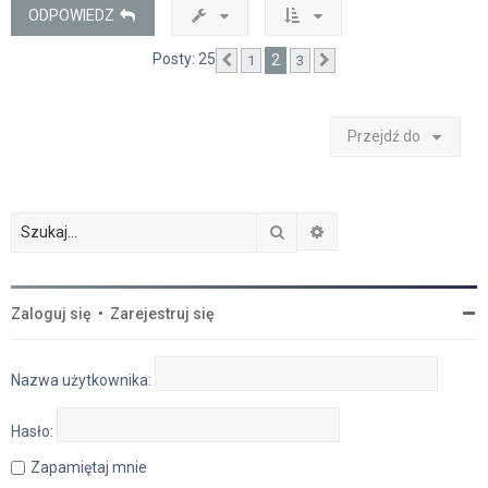
ę
ODPOWIEDZ
Posty: 25
2
1
3
Poprzednia
Następna
Przejdź do
Szukaj
Wyszukiwanie zaawan
Zaloguj się
•
Zarejestruj się
Nazwa użytkownika:
Hasło:
Zapamiętaj mnie