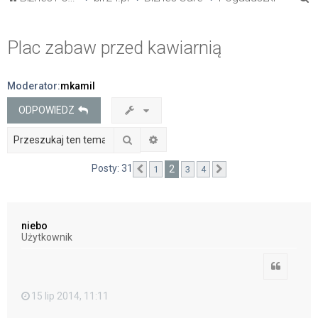
z
u
Plac zabaw przed kawiarnią
k
a
Moderator:
mkamil
j
ODPOWIEDZ
Szukaj
Wyszukiwanie zaawansowane
Posty: 31
2
1
3
4
Poprzednia
Następna
niebo
Użytkownik
Cytuj
15 lip 2014, 11:11