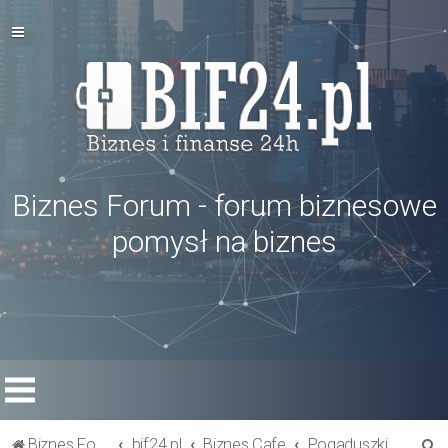
Biznes Forum - forum biznesowe
pomysł na biznes
S
Biznes Forum
bif24.pl
Biznes Cafe
Pogaduszki