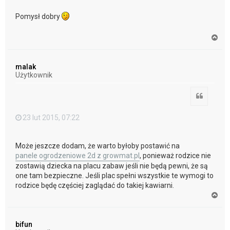
Pomysł dobry
N
a
g
ó
malak
r
Użytkownik
ę
Cytuj
23 lut 2015, 07:22
Może jeszcze dodam, że warto byłoby postawić na
panele ogrodzeniowe 2d z growmat.pl
, ponieważ rodzice nie
zostawią dziecka na placu zabaw jeśli nie będą pewni, że są
one tam bezpieczne. Jeśli plac spełni wszystkie te wymogi to
rodzice będę częściej zaglądać do takiej kawiarni.
N
a
g
ó
bifun
r