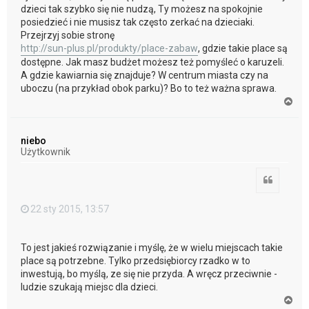
dzieci tak szybko się nie nudzą, Ty możesz na spokojnie
posiedzieć i nie musisz tak często zerkać na dzieciaki.
Przejrzyj sobie stronę
http://sun-plus.pl/produkty/place-zabaw
, gdzie takie place są
dostępne. Jak masz budżet możesz też pomyśleć o karuzeli.
A gdzie kawiarnia się znajduje? W centrum miasta czy na
uboczu (na przykład obok parku)? Bo to też ważna sprawa.
N
a
g
ó
niebo
r
Użytkownik
ę
Cytuj
22 sty 2015, 13:57
To jest jakieś rozwiązanie i myślę, że w wielu miejscach takie
place są potrzebne. Tylko przedsiębiorcy rzadko w to
inwestują, bo myślą, ze się nie przyda. A wręcz przeciwnie -
ludzie szukają miejsc dla dzieci.
N