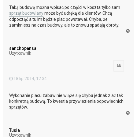
Taką budowę można wpisać po części w koszta tylko sam
sprzęt budowlany
może być udręką dla klientów. Chcą
odpocząć a tu im będzie plac powstawał. Chyba, że
zamkniesz na czas budowy, ale to znowu spadają obroty.
N
a
g
ó
sanchopansa
r
Użytkownik
ę
Cytuj
18 lip 2014, 12:34
Wykonanie placu zabaw nie wiąże się chyba jednak z aż tak
konkretną budową. To kwestia przywiezienia odpowiednich
sprzętów.
N
a
g
ó
Tusia
r
Użytkownik