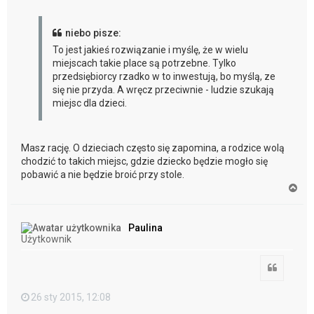
niebo pisze:
To jest jakieś rozwiązanie i myślę, że w wielu
miejscach takie place są potrzebne. Tylko
przedsiębiorcy rzadko w to inwestują, bo myślą, ze
się nie przyda. A wręcz przeciwnie - ludzie szukają
miejsc dla dzieci.
Masz rację. O dzieciach często się zapomina, a rodzice wolą
chodzić to takich miejsc, gdzie dziecko będzie mogło się
pobawić a nie będzie broić przy stole.
N
a
g
ó
Paulina
r
Użytkownik
ę
Cytuj
26 sty 2015, 12:08