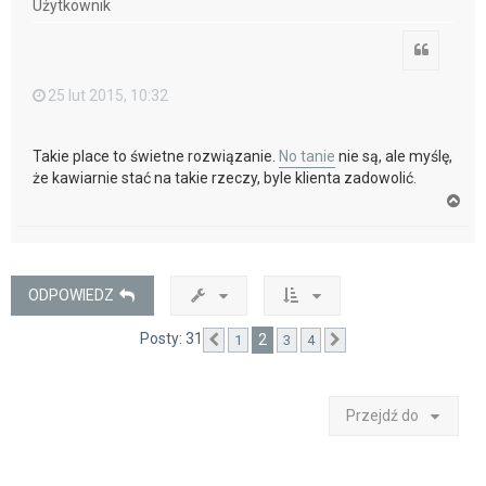
Użytkownik
ę
Cytuj
25 lut 2015, 10:32
Takie place to świetne rozwiązanie.
No tanie
nie są, ale myślę,
że kawiarnie stać na takie rzeczy, byle klienta zadowolić.
N
a
g
ó
r
ę
ODPOWIEDZ
Posty: 31
2
1
3
4
Poprzednia
Następna
Przejdź do