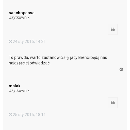
a
g
ó
sanchopansa
r
Użytkownik
ę
Cytuj
24 sty 2015, 14:31
To prawda, warto zastanowić się, jacy klienci będą nas
najczęściej odwiedzać.
N
a
g
ó
malak
r
Użytkownik
ę
Cytuj
25 sty 2015, 18:11