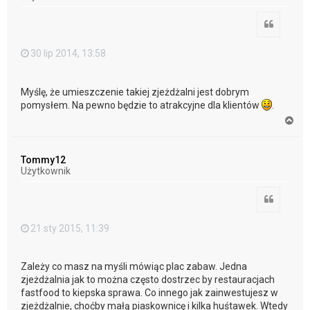
ę
Cytuj
30 lip 2014, 13:58
Myślę, że umieszczenie takiej zjeżdżalni jest dobrym
pomysłem. Na pewno będzie to atrakcyjne dla klientów
.
N
a
g
ó
Tommy12
r
Użytkownik
ę
Cytuj
21 sty 2015, 11:39
Zależy co masz na myśli mówiąc plac zabaw. Jedna
zjeżdżalnia jak to można często dostrzec by restauracjach
fastfood to kiepska sprawa. Co innego jak zainwestujesz w
zjeżdżalnie, choćby małą piaskownicę i kilka huśtawek. Wtedy