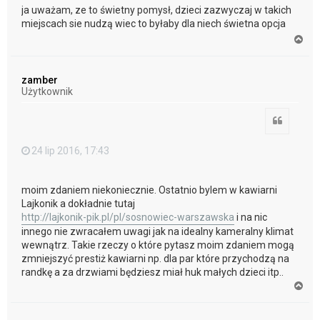
ja uważam, ze to świetny pomysł, dzieci zazwyczaj w takich
miejscach sie nudzą wiec to byłaby dla niech świetna opcja
N
a
g
ó
zamber
r
Użytkownik
ę
Cytuj
24 lip 2016, 17:43
moim zdaniem niekoniecznie. Ostatnio bylem w kawiarni
Lajkonik a dokładnie tutaj
http://lajkonik-pik.pl/pl/sosnowiec-warszawska
i na nic
innego nie zwracałem uwagi jak na idealny kameralny klimat
wewnątrz. Takie rzeczy o które pytasz moim zdaniem mogą
zmniejszyć prestiż kawiarni np. dla par które przychodzą na
randkę a za drzwiami będziesz miał huk małych dzieci itp..
N
a
g
ó