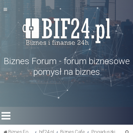
Biznes Forum - forum biznesowe
pomysł na biznes
S
Biznes Forum
bif24.pl
Biznes Cafe
Pogaduszki