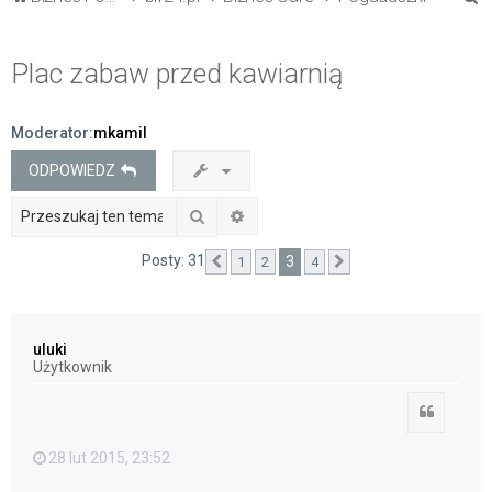
z
u
Plac zabaw przed kawiarnią
k
a
Moderator:
mkamil
j
ODPOWIEDZ
Szukaj
Wyszukiwanie zaawansowane
Posty: 31
3
1
2
4
Poprzednia
Następna
uluki
Użytkownik
Cytuj
28 lut 2015, 23:52