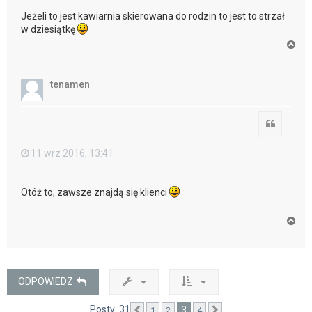
Jeżeli to jest kawiarnia skierowana do rodzin to jest to strzał
w dziesiątkę
N
a
g
ó
tenamen
r
ę
Cytuj
11 wrz 2016, 13:41
Otóż to, zawsze znajdą się klienci
N
a
g
ó
r
ę
ODPOWIEDZ
Posty: 31
3
1
2
4
Poprzednia
Następna