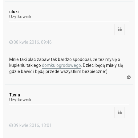
g
ó
uluki
r
Użytkownik
ę
Cytuj
08 kwie 2016, 09:46
Mnie taki plac zabaw tak bardzo spodobał, że też myślę o
kupieniu takiego
domku ogrodowego
. Dzieci będą miały się
gdzie bawić i będą przede wszystkim bezpieczne:)
N
a
g
ó
Tusia
r
Użytkownik
ę
Cytuj
09 kwie 2016, 13:01