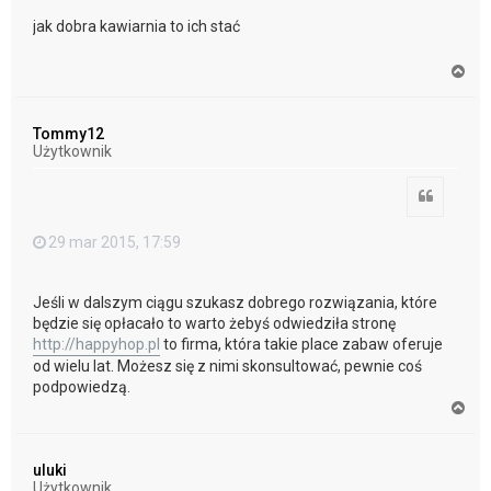
jak dobra kawiarnia to ich stać
N
a
g
ó
Tommy12
r
Użytkownik
ę
Cytuj
29 mar 2015, 17:59
Jeśli w dalszym ciągu szukasz dobrego rozwiązania, które
będzie się opłacało to warto żebyś odwiedziła stronę
http://happyhop.pl
to firma, która takie place zabaw oferuje
od wielu lat. Możesz się z nimi skonsultować, pewnie coś
podpowiedzą.
N
a
g
ó
uluki
r
Użytkownik