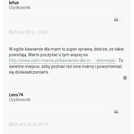
bifun
r
Użytkownik
ę
Cytuj
29 sie 2016, 13:00
W ogóle kawiarnie dla mam to super sprawa, dobrze, że takie
powstają. Warto poczytać o tym więcej na
http://www.cafe-mama.pl/kawiarnia-dla-m ... -animacja/
. To
świetne miejsce, żeby poznać też inne mamy i powymieniać
się doświadczeniami.
N
a
g
ó
Lens74
r
Użytkownik
ę
Cytuj
09 wrz 2016, 09:31