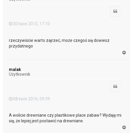
ę
Cytuj
30 kwie 2015, 17:10
rzeczywiście warto zajrzeć, może czegoś się dowiesz
przydatnego
N
a
g
ó
malak
r
Użytkownik
ę
Cytuj
08 kwie 2016, 09:39
A wolicie drewniane czy plastikowe place zabaw? Wydaję mi
się, że lepiej jest postawić na drewniane.
N
a