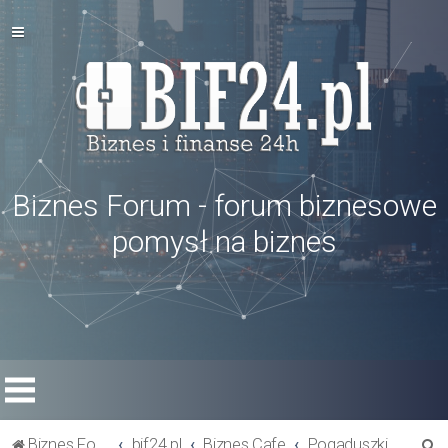
Biznes Forum - forum biznesowe
pomysł na biznes
S
Biznes Forum
bif24.pl
Biznes Cafe
Pogaduszki