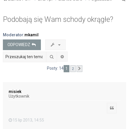
z
u
Podobają się Wam schody okrągłe?
k
a
Moderator:
mkamil
j
ODPOWIEDZ
Szukaj
Wyszukiwanie zaawansowane
Posty: 14
1
2
Następna
misiek
Użytkownik
Cytuj
15 lip 2013, 14:55