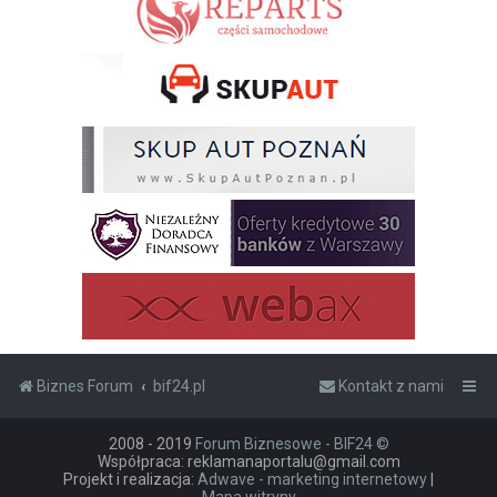
Biznes Forum
bif24.pl
Kontakt z nami
2008 - 2019
Forum Biznesowe - BIF24 ©
Współpraca: reklamanaportalu@gmail.com
Projekt i realizacja:
Adwave - marketing internetowy
|