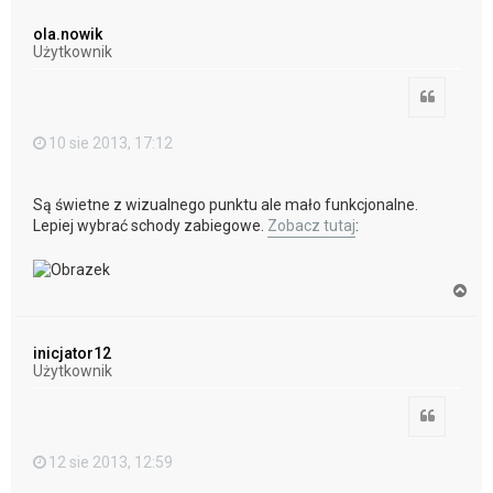
g
ó
ola.nowik
r
Użytkownik
ę
Cytuj
10 sie 2013, 17:12
Są świetne z wizualnego punktu ale mało funkcjonalne.
Lepiej wybrać schody zabiegowe.
Zobacz tutaj
:
N
a
g
ó
inicjator12
r
Użytkownik
ę
Cytuj
12 sie 2013, 12:59