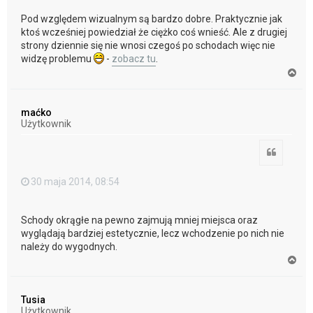
Pod względem wizualnym są bardzo dobre. Praktycznie jak
ktoś wcześniej powiedział że ciężko coś wnieść. Ale z drugiej
strony dziennie się nie wnosi czegoś po schodach więc nie
widzę problemu
-
zobacz tu
.
N
a
g
ó
maćko
r
Użytkownik
ę
Cytuj
30 maja 2014, 08:54
Schody okrągłe na pewno zajmują mniej miejsca oraz
wyglądają bardziej estetycznie, lecz wchodzenie po nich nie
należy do wygodnych.
N
a
g
ó
Tusia
r
Użytkownik