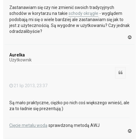
Zastanawiam się czy nie zmienić swoich tradycyjnych
schodów w korytarzu na takie
schody okrągłe
- wyglądem
podobają mi się o wiele bardziej ale zastanawiam się jak to
jest z użytecznością. Są wygodne w użytkowaniu? Czy jednak
odradzalibyście?
N
a
g
ó
Aurelka
r
Użytkownik
ę
Cytuj
21 lip 2013, 23:37
Są mało praktyczne, ciężko po nich coś większego wnieść, ale
za to ładnie się prezentują:)
Cięcie metalu wodą
sprawdzoną metodą AWJ
N
a