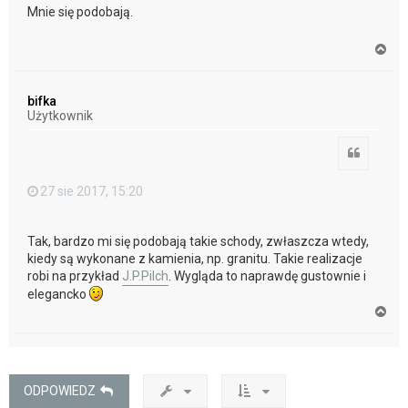
Mnie się podobają.
N
a
g
ó
bifka
r
Użytkownik
ę
Cytuj
27 sie 2017, 15:20
Tak, bardzo mi się podobają takie schody, zwłaszcza wtedy,
kiedy są wykonane z kamienia, np. granitu. Takie realizacje
robi na przykład
J.P.Pilch
. Wygląda to naprawdę gustownie i
elegancko
N
a
g
ó
r
ę
ODPOWIEDZ