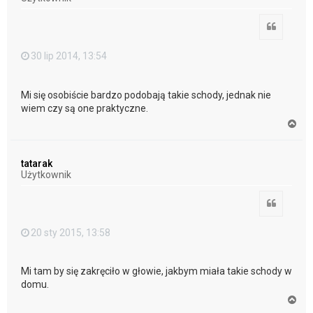
ę
Cytuj
30 lip 2014, 13:54
Mi się osobiście bardzo podobają takie schody, jednak nie
wiem czy są one praktyczne.
N
a
g
ó
tatarak
r
Użytkownik
ę
Cytuj
20 sty 2015, 13:58
Mi tam by się zakręciło w głowie, jakbym miała takie schody w
domu.
N
a