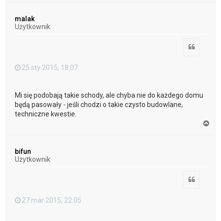
g
ó
malak
r
Użytkownik
ę
Cytuj
25 sty 2015, 18:07
Mi się podobają takie schody, ale chyba nie do każdego domu
będą pasowały - jeśli chodzi o takie czysto budowlane,
techniczne kwestie.
N
a
g
ó
bifun
r
Użytkownik
ę
Cytuj
27 mar 2015, 22:05