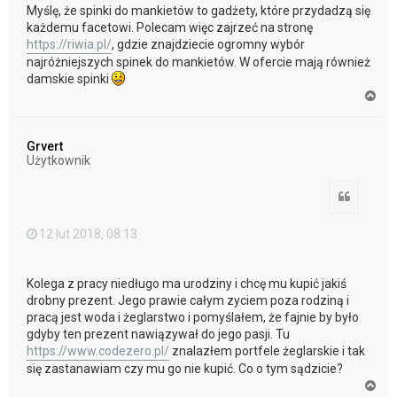
Myślę, że spinki do mankietów to gadżety, które przydadzą się
każdemu facetowi. Polecam więc zajrzeć na stronę
https://riwia.pl/
, gdzie znajdziecie ogromny wybór
najróżniejszych spinek do mankietów. W ofercie mają również
damskie spinki
N
a
g
ó
Grvert
r
Użytkownik
ę
Cytuj
12 lut 2018, 08:13
Kolega z pracy niedługo ma urodziny i chcę mu kupić jakiś
drobny prezent. Jego prawie całym zyciem poza rodziną i
pracą jest woda i żeglarstwo i pomyślałem, że fajnie by było
gdyby ten prezent nawiązywał do jego pasji. Tu
https://www.codezero.pl/
znalazłem portfele żeglarskie i tak
się zastanawiam czy mu go nie kupić. Co o tym sądzicie?
N