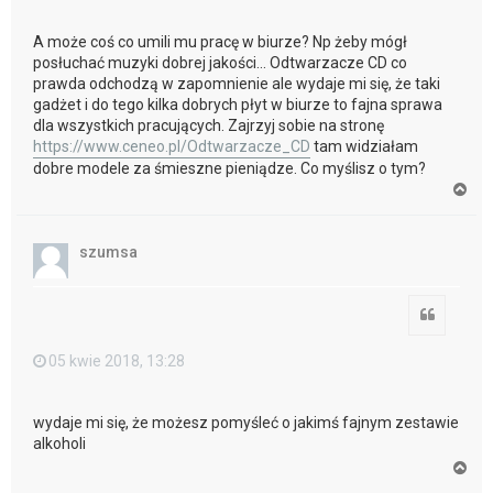
A może coś co umili mu pracę w biurze? Np żeby mógł
posłuchać muzyki dobrej jakości... Odtwarzacze CD co
prawda odchodzą w zapomnienie ale wydaje mi się, że taki
gadżet i do tego kilka dobrych płyt w biurze to fajna sprawa
dla wszystkich pracujących. Zajrzyj sobie na stronę
https://www.ceneo.pl/Odtwarzacze_CD
tam widziałam
dobre modele za śmieszne pieniądze. Co myślisz o tym?
N
a
g
ó
szumsa
r
ę
Cytuj
05 kwie 2018, 13:28
wydaje mi się, że możesz pomyśleć o jakimś fajnym zestawie
alkoholi
N
a