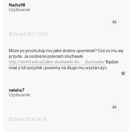
ó
Nadia98
r
Użytkownik
ę
Cytuj
23 wrz 2017, 14:21
Może po prostu kup mu jakiś drobny upominek? Coś co mu się
przyda. Ja osobiście polecam słuchawki
http://techfresh.pl/jakie-sluchawki-do- ... sluchawki/
Będzie
miał z ich pożytek i powinny na długo mu wystarczyć.
N
a
g
ó
natalia7
r
Użytkownik
ę
Cytuj
29 sty 2018, 08:29