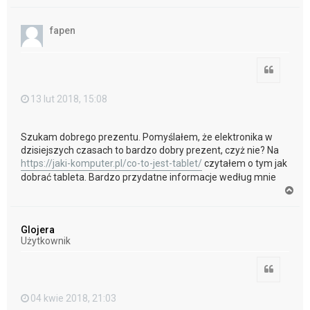
a
g
ó
fapen
r
ę
Cytuj
13 lut 2018, 15:08
Szukam dobrego prezentu. Pomyślałem, że elektronika w
dzisiejszych czasach to bardzo dobry prezent, czyż nie? Na
https://jaki-komputer.pl/co-to-jest-tablet/
czytałem o tym jak
dobrać tableta. Bardzo przydatne informacje według mnie
N
a
g
ó
Glojera
r
Użytkownik
ę
Cytuj
04 kwie 2018, 21:03