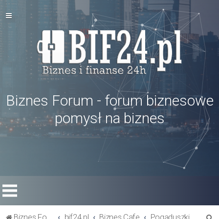
Biznes Forum - forum biznesowe
pomysł na biznes
S
Biznes Forum
bif24.pl
Biznes Cafe
Pogaduszki