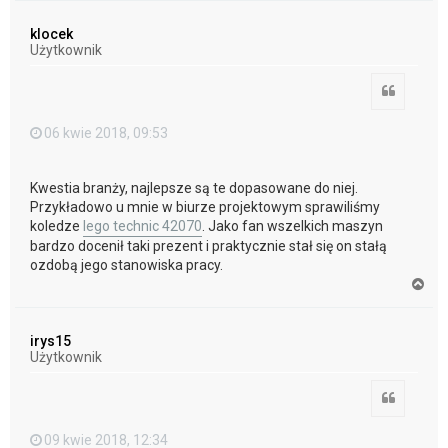
g
ó
klocek
r
Użytkownik
ę
Cytuj
06 kwie 2018, 09:53
Kwestia branży, najlepsze są te dopasowane do niej.
Przykładowo u mnie w biurze projektowym sprawiliśmy
koledze
lego technic 42070
. Jako fan wszelkich maszyn
bardzo docenił taki prezent i praktycznie stał się on stałą
ozdobą jego stanowiska pracy.
N
a
g
ó
irys15
r
Użytkownik
ę
Cytuj
09 kwie 2018, 12:34