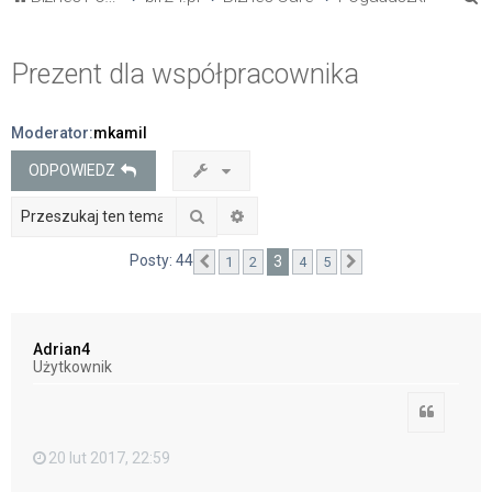
z
u
Prezent dla współpracownika
k
a
Moderator:
mkamil
j
ODPOWIEDZ
Szukaj
Wyszukiwanie zaawansowane
Posty: 44
3
1
2
4
5
Poprzednia
Następna
Adrian4
Użytkownik
Cytuj
20 lut 2017, 22:59