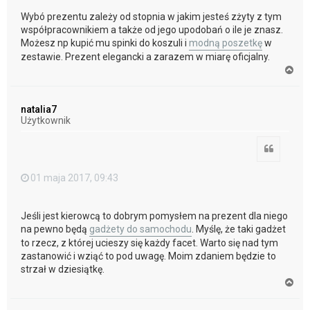
Wybó prezentu zależy od stopnia w jakim jesteś zżyty z tym
współpracownikiem a także od jego upodobań o ile je znasz.
Możesz np kupić mu spinki do koszuli i
modną poszetkę
w
zestawie. Prezent elegancki a zarazem w miarę oficjalny.
N
a
g
ó
natalia7
r
Użytkownik
ę
Cytuj
01 maja 2017, 09:43
Jeśli jest kierowcą to dobrym pomysłem na prezent dla niego
na pewno będą
gadżety do samochodu
. Myślę, że taki gadżet
to rzecz, z której ucieszy się każdy facet. Warto się nad tym
zastanowić i wziąć to pod uwagę. Moim zdaniem będzie to
strzał w dziesiątkę.
N
a
g