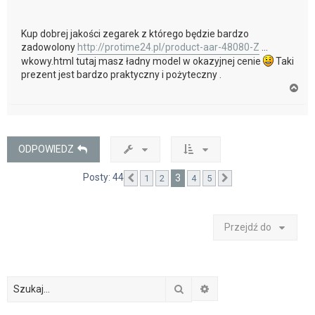
Kup dobrej jakości zegarek z którego będzie bardzo
zadowolony
http://protime24.pl/product-aar-48080-Z
...
wkowy.html tutaj masz ładny model w okazyjnej cenie
Taki
prezent jest bardzo praktyczny i pożyteczny .
N
a
g
ó
r
ę
ODPOWIEDZ
Posty: 44
3
1
2
4
5
Poprzednia
Następna
Przejdź do
Szukaj
Wyszukiwanie zaawan