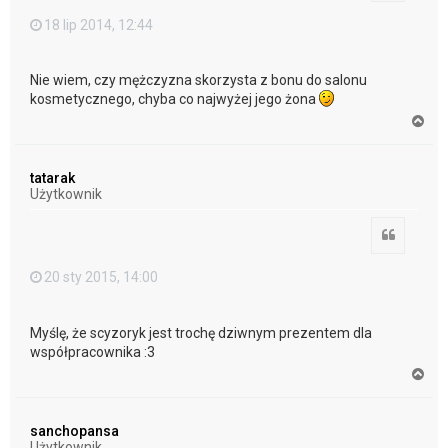
18 lip 2014, 12:44
Nie wiem, czy mężczyzna skorzysta z bonu do salonu
kosmetycznego, chyba co najwyżej jego żona
N
a
g
ó
tatarak
r
Użytkownik
ę
Cytuj
20 sty 2015, 14:00
Myślę, że scyzoryk jest trochę dziwnym prezentem dla
współpracownika :3
N
a
g
ó
sanchopansa
r
Użytkownik