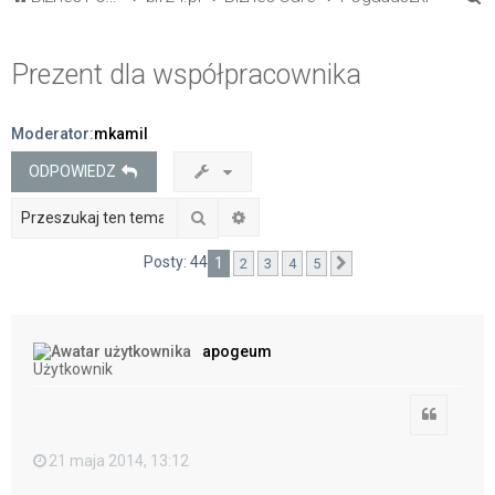
z
u
Prezent dla współpracownika
k
a
Moderator:
mkamil
j
ODPOWIEDZ
Szukaj
Wyszukiwanie zaawansowane
Posty: 44
1
2
3
4
5
Następna
apogeum
Użytkownik
Cytuj
21 maja 2014, 13:12