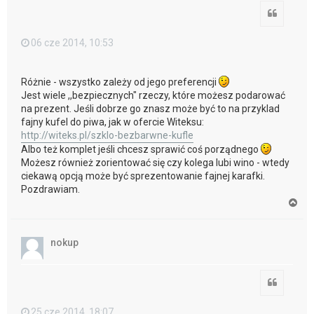
Cytuj
06 cze 2014, 10:53
Różnie - wszystko zależy od jego preferencji
Jest wiele ,,bezpiecznych" rzeczy, które możesz podarować
na prezent. Jeśli dobrze go znasz może być to na przyklad
fajny kufel do piwa, jak w ofercie Witeksu:
http://witeks.pl/szklo-bezbarwne-kufle
Albo też komplet jeśli chcesz sprawić coś porządnego
Możesz również zorientować się czy kolega lubi wino - wtedy
ciekawą opcją może być sprezentowanie fajnej karafki.
Pozdrawiam.
N
a
g
ó
nokup
r
ę
Cytuj
25 cze 2014, 18:07