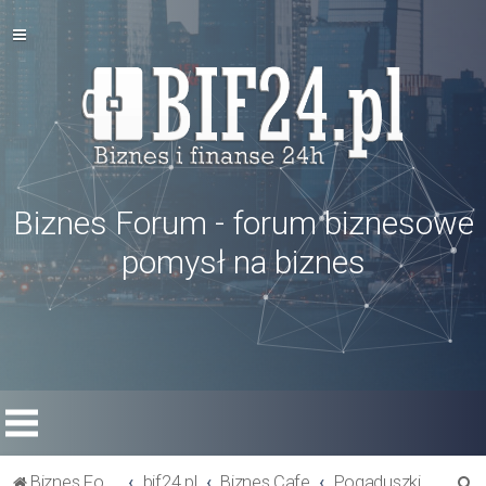
Biznes Forum - forum biznesowe
pomysł na biznes
S
Biznes Forum
bif24.pl
Biznes Cafe
Pogaduszki