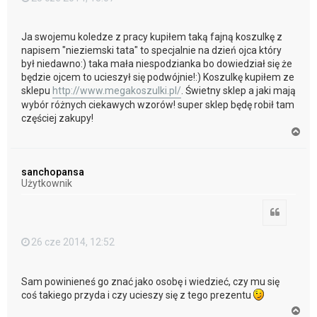
Ja swojemu koledze z pracy kupiłem taką fajną koszulkę z
napisem "nieziemski tata" to specjalnie na dzień ojca który
był niedawno:) taka mała niespodzianka bo dowiedział się że
będzie ojcem to ucieszył się podwójnie!:) Koszulkę kupiłem ze
sklepu
http://www.megakoszulki.pl/
. Świetny sklep a jaki mają
wybór różnych ciekawych wzorów! super sklep będę robił tam
częściej zakupy!
N
a
g
ó
sanchopansa
r
Użytkownik
ę
Cytuj
26 cze 2014, 12:52
Sam powinieneś go znać jako osobę i wiedzieć, czy mu się
coś takiego przyda i czy ucieszy się z tego prezentu
N