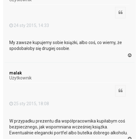
ę
Cytuj
24 sty 2015, 14:33
My zawsze kupujemy sobie książki, albo coś, co wiemy, że
spodobałoby się drugiej osobie.
N
a
g
ó
malak
r
Użytkownik
ę
Cytuj
25 sty 2015, 18:08
W przypadku prezentu dla współpracownika kupiłabym coś
bezpiecznego, jak wspomniana wcześniej książka.
Ewentualnie elegancki portfel albo butelka dobrego alkoholu.
N