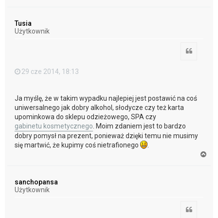
a
g
ó
Tusia
r
Użytkownik
ę
Cytuj
29 cze 2014, 18:13
Ja myślę, że w takim wypadku najlepiej jest postawić na coś
uniwersalnego jak dobry alkohol, słodycze czy też karta
upominkowa do sklepu odzieżowego, SPA czy
gabinetu kosmetycznego
. Moim zdaniem jest to bardzo
dobry pomysł na prezent, ponieważ dzięki temu nie musimy
się martwić, że kupimy coś nietrafionego
.
N
a
g
ó
sanchopansa
r
Użytkownik
ę
Cytuj