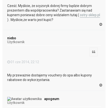
Cześć. Myślicie, że scyzoryk dobrej firmy będzie dobrym
prezentem dla współpracownika? Zastanawiam się nad
kupnem ponieważ dobre ceny widziałem tutaj (
ostry-sklep.pl
) . Myślicie,że warto jest kupić?
N
a
g
ó
niebo
r
Użytkownik
ę
Cytuj
01 cze 2014, 22:12
My przeważnie dostajemy vouchery do spa albo kupony
rabatowe do wykorzystania.
N
a
g
ó
apogeum
r
Użytkownik
ę