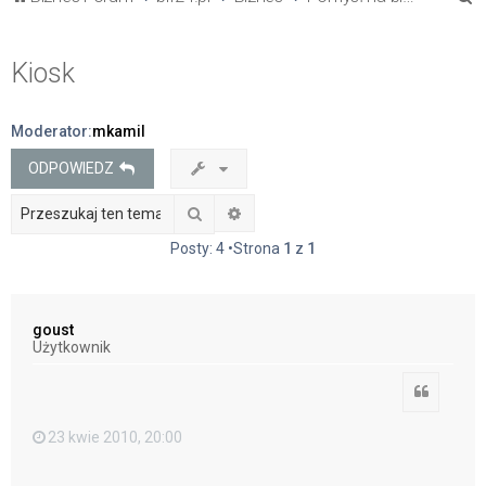
z
u
Kiosk
k
a
Moderator:
mkamil
j
ODPOWIEDZ
Szukaj
Wyszukiwanie zaawansowane
Posty: 4 •Strona
1
z
1
goust
Użytkownik
Cytuj
23 kwie 2010, 20:00