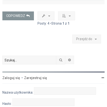
g
ó
r
ę
ODPOWIEDZ
Posty: 4 •Strona
1
z
1
Przejdź do
Szukaj
Wyszukiwanie zaawan
Zaloguj się
•
Zarejestruj się
Nazwa użytkownika:
Hasło: