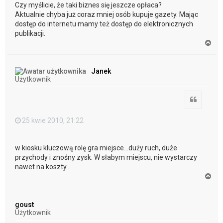
Czy myślicie, że taki biznes się jeszcze opłaca?
Aktualnie chyba już coraz mniej osób kupuje gazety. Mając
dostęp do internetu mamy też dostęp do elektronicznych
publikacji.
N
a
g
ó
Janek
r
Użytkownik
ę
Cytuj
25 kwie 2010, 21:22
w kiosku kluczową rolę gra miejsce...duży ruch, duże
przychody i znośny zysk. W słabym miejscu, nie wystarczy
nawet na koszty...
N
a
g
ó
goust
r
Użytkownik
ę