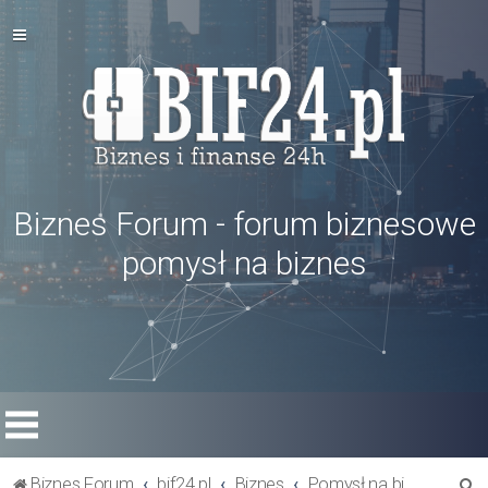
Biznes Forum - forum biznesowe
pomysł na biznes
S
Biznes Forum
bif24.pl
Biznes
Pomysł na biznes