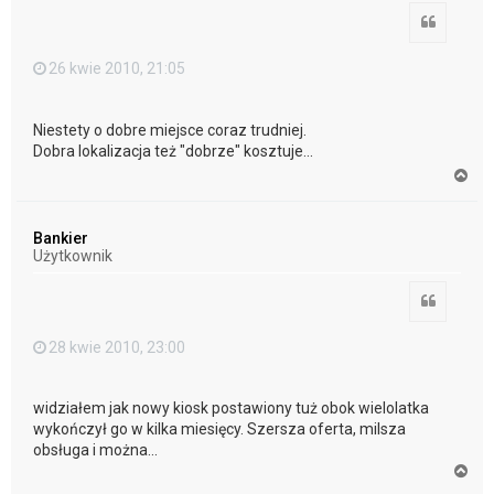
Cytuj
26 kwie 2010, 21:05
Niestety o dobre miejsce coraz trudniej.
Dobra lokalizacja też "dobrze" kosztuje...
N
a
g
ó
Bankier
r
Użytkownik
ę
Cytuj
28 kwie 2010, 23:00
widziałem jak nowy kiosk postawiony tuż obok wielolatka
wykończył go w kilka miesięcy. Szersza oferta, milsza
obsługa i można...
N
a