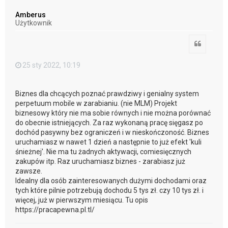
g
ó
Amberus
r
Użytkownik
ę
Cytuj
25 sty 2022, 10:19
Biznes dla chcących poznać prawdziwy i genialny system
perpetuum mobile w zarabianiu. (nie MLM) Projekt
biznesowy który nie ma sobie równych i nie można porównać
do obecnie istniejących. Za raz wykonaną pracę sięgasz po
dochód pasywny bez ograniczeń i w nieskończoność. Biznes
uruchamiasz w nawet 1 dzień a następnie to już efekt 'kuli
śnieżnej'. Nie ma tu żadnych aktywacji, comiesięcznych
zakupów itp. Raz uruchamiasz biznes - zarabiasz już
zawsze.
Idealny dla osób zainteresowanych dużymi dochodami oraz
tych które pilnie potrzebują dochodu 5 tys zł. czy 10 tys zł. i
więcej, już w pierwszym miesiącu. Tu opis
https://pracapewna.pl.tl/