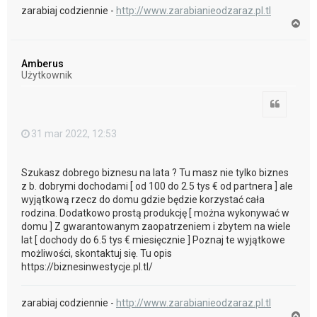
zarabiaj codziennie -
http://www.zarabianieodzaraz.pl.tl
N
a
g
ó
Amberus
r
Użytkownik
ę
Cytuj
31 mar 2022, 12:53
Szukasz dobrego biznesu na lata ? Tu masz nie tylko biznes
z b. dobrymi dochodami [ od 100 do 2.5 tys € od partnera ] ale
wyjątkową rzecz do domu gdzie będzie korzystać cała
rodzina. Dodatkowo prostą produkcję [ można wykonywać w
domu ] Z gwarantowanym zaopatrzeniem i zbytem na wiele
lat [ dochody do 6.5 tys € miesięcznie ] Poznaj te wyjątkowe
możliwości, skontaktuj się. Tu opis
https://biznesinwestycje.pl.tl/
zarabiaj codziennie -
http://www.zarabianieodzaraz.pl.tl
N