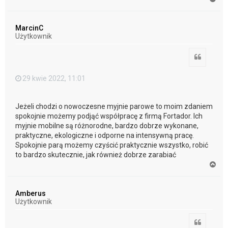
a
g
ó
MarcinC
r
Użytkownik
ę
Cytuj
29 kwie 2022, 11:01
Jeżeli chodzi o nowoczesne myjnie parowe to moim zdaniem
spokojnie możemy podjąć współpracę z firmą Fortador. Ich
myjnie mobilne są różnorodne, bardzo dobrze wykonane,
praktyczne, ekologiczne i odporne na intensywną pracę.
Spokojnie parą możemy czyścić praktycznie wszystko, robić
to bardzo skutecznie, jak również dobrze zarabiać
N
a
g
ó
Amberus
r
Użytkownik
ę
Cytuj