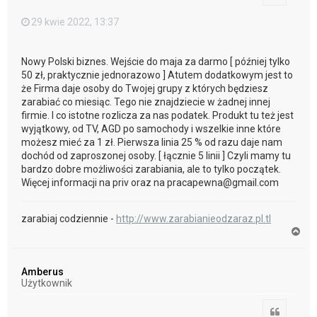
29 kwie 2022, 13:37
Nowy Polski biznes. Wejście do maja za darmo [ później tylko
50 zł, praktycznie jednorazowo ] Atutem dodatkowym jest to
że Firma daje osoby do Twojej grupy z których będziesz
zarabiać co miesiąc. Tego nie znajdziecie w żadnej innej
firmie. I co istotne rozlicza za nas podatek. Produkt tu też jest
wyjątkowy, od TV, AGD po samochody i wszelkie inne które
możesz mieć za 1 zł. Pierwsza linia 25 % od razu daje nam
dochód od zaproszonej osoby. [ łącznie 5 linii ] Czyli mamy tu
bardzo dobre możliwości zarabiania, ale to tylko początek.
Więcej informacji na priv oraz na pracapewna@gmail.com
zarabiaj codziennie -
http://www.zarabianieodzaraz.pl.tl
N
a
g
ó
Amberus
r
Użytkownik
ę
Cytuj