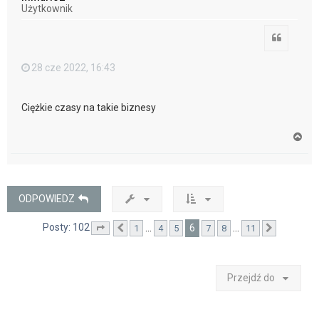
r
Użytkownik
ę
Cytuj
28 cze 2022, 16:43
Ciężkie czasy na takie biznesy
N
a
g
ó
r
ę
ODPOWIEDZ
Posty: 102
6
…
…
1
4
5
7
8
11
Strona
Poprzednia
6
z
11
Następna
Przejdź do