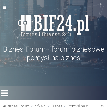
Biznes Forum - forum biznesowe
pomysł na biznes
S
Biznes Forum
bif24.pl
Biznes
Pomysł na biznes