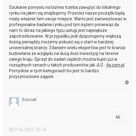
Szukanie pomysłu na biznes trzeba zawężyć do lokalnego
rynku na jakim się znajdujemy. Przecież nasze początki będą
miały właśnie tam swoje miejsce. Warto jest zainwestować w
profesjonalne badanie rynku pod tym kątem ponieważ da
nam to obraz na jakiego typu usługi jest największe
zapotrzebowanie. W przypadku jeśli dysponujemy większą
ilością pieniędzy możemy pokusić się o start w bardziej
uniwersalnej branży. Zdaniem wielu ekspertów jest to branża
budowlana ze względu na dużą ilość inwestycji na terenie
całego kraju. Sprzęt do zadań ciężkich można kupić już w
rozsądnych cenach u takich producentów jak JLG -
jlg.com.pl
Pomyślcie w tych kategoriach bo jest to bardzo
przyszłościowe zajęcie.
N
a
g
ó
Sieciak
r
ę
Cytuj
21 lip 2021, 09:16