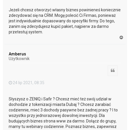
Jeżeli chcesz otworzyć własny biznes powinieneś koniecznie
zdecydować się na CRM. Mogę polecić Ci Firmao, ponieważ
jest indywidualnie dopasowany do specyfiki firmy. Do tego,
zanim się zdecydujesz kupić pakiet, najpierw za darmo
przetestuj system.
N
a
g
ó
Amberus
r
Użytkownik
ę
Cytuj
24 lip 2021, 08:35
Słyszysz o ZENIQ i Safir ? Chcesz mieć też swój udział w
dochodzie z tokenizacji miasta Dubaj ? Chcesz zarabiać
codziennie, mieć 3 dochody pasywne bez żadnej pracy ? I to
wszystko przy jednorazowej dowolnej inwestycji. Dla
budujących biznes strona www za darmo. Dołącz do grupy,
mamy tu webinary codziennie. Poznasz biznes, zapewnisz