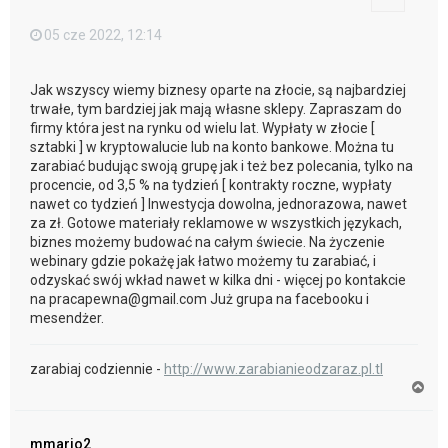
05 cze 2022, 12:14
Jak wszyscy wiemy biznesy oparte na złocie, są najbardziej
trwałe, tym bardziej jak mają własne sklepy. Zapraszam do
firmy która jest na rynku od wielu lat. Wypłaty w złocie [
sztabki ] w kryptowalucie lub na konto bankowe. Można tu
zarabiać budując swoją grupę jak i też bez polecania, tylko na
procencie, od 3,5 % na tydzień [ kontrakty roczne, wypłaty
nawet co tydzień ] Inwestycja dowolna, jednorazowa, nawet
za zł. Gotowe materiały reklamowe w wszystkich językach,
biznes możemy budować na całym świecie. Na życzenie
webinary gdzie pokażę jak łatwo możemy tu zarabiać, i
odzyskać swój wkład nawet w kilka dni - więcej po kontakcie
na pracapewna@gmail.com Już grupa na facebooku i
mesendżer.
zarabiaj codziennie -
http://www.zarabianieodzaraz.pl.tl
N
a
g
ó
mmario2