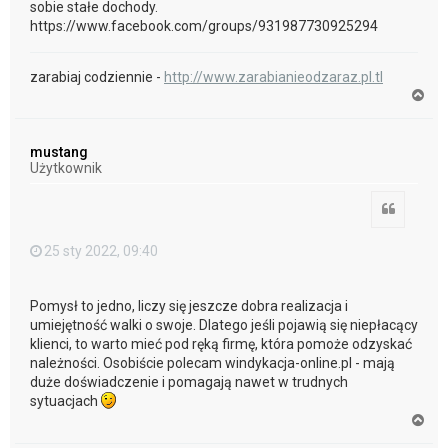
sobie stałe dochody.
https://www.facebook.com/groups/931987730925294
zarabiaj codziennie -
http://www.zarabianieodzaraz.pl.tl
N
a
g
ó
mustang
r
Użytkownik
ę
Cytuj
25 sty 2022, 09:40
Pomysł to jedno, liczy się jeszcze dobra realizacja i
umiejętność walki o swoje. Dlatego jeśli pojawią się niepłacący
klienci, to warto mieć pod ręką firmę, która pomoże odzyskać
należności. Osobiście polecam windykacja-online.pl - mają
duże doświadczenie i pomagają nawet w trudnych
sytuacjach
N
a