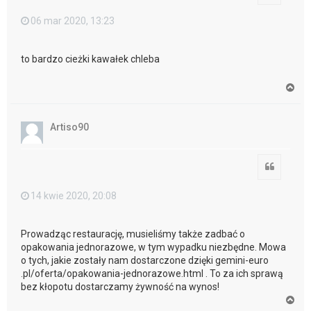
06 mar 2020, 13:23
to bardzo cieżki kawałek chleba
N
a
g
ó
Artiso90
r
ę
Cytuj
14 kwie 2020, 20:08
Prowadząc restaurację, musieliśmy także zadbać o
opakowania jednorazowe, w tym wypadku niezbędne. Mowa
o tych, jakie zostały nam dostarczone dzięki gemini-euro
.pl/oferta/opakowania-jednorazowe.html . To za ich sprawą
bez kłopotu dostarczamy żywność na wynos!
N
a