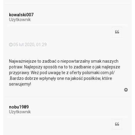
a
g
ó
kowalski007
r
Użytkownik
ę
Cytuj
05 lut 2020, 01:29
Najważniejsze to zadbać o niepowtarzalny smak naszych
potraw. Najlepszy sposób na to to zadbanie o jak najlepsze
przyprawy. Weź pod uwagę te z oferty polsmaki.com.pl/
.Bardzo dobrze wpłynęły one na jakość posiłków, które
serwujemy!
N
a
g
ó
nobu1989
r
Użytkownik
ę
Cytuj