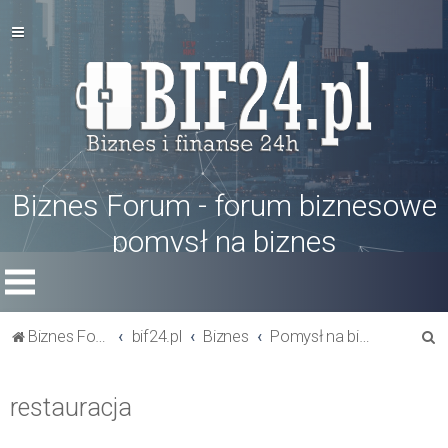
Biznes Forum - forum biznesowe
pomysł na biznes
S
Biznes Forum
bif24.pl
Biznes
Pomysł na biznes
z
u
restauracja
k
a