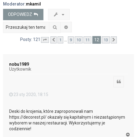
Moderator:
mkamil
j
ODPOWIEDZ
Szukaj
Wyszukiwanie zaawansowane
Posty: 121
12
…
1
9
10
11
13
Strona
Poprzednia
12
z
13
Następna
nobu1989
Użytkownik
Cytuj
23 sty 2020, 18:15
Deski do krojenia, które zaproponowali nam
https://decorest.pl/ okazały się kapitalnym i niezastąpionym
wyborem w naszej restauracji. Wykorzystujemy je
codziennie!
N