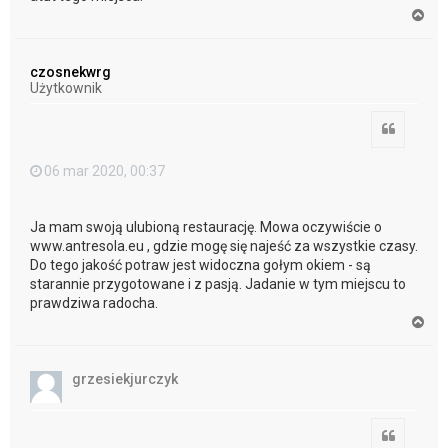
N
a
g
ó
czosnekwrg
r
Użytkownik
ę
Cytuj
06 mar 2020, 00:37
Ja mam swoją ulubioną restaurację. Mowa oczywiście o
www.antresola.eu , gdzie mogę się najeść za wszystkie czasy.
Do tego jakość potraw jest widoczna gołym okiem - są
starannie przygotowane i z pasją. Jadanie w tym miejscu to
prawdziwa radocha.
N
a
g
ó
grzesiekjurczyk
r
ę
Cytuj