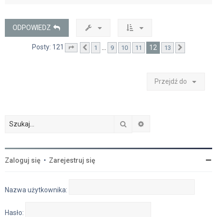
g
ó
r
ę
ODPOWIEDZ
Posty: 121
12
…
1
9
10
11
13
Strona
Poprzednia
12
z
13
Następna
Przejdź do
Szukaj
Wyszukiwanie zaawan
Zaloguj się
•
Zarejestruj się
Nazwa użytkownika:
Hasło: