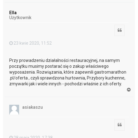
g
ó
Ella
r
Użytkownik
ę
Cytuj
23 kwie 2020, 11:52
Przy prowadzeniu działalności restauracyjnej, na samym
początku musimy postarać się o zakup właściwego
wyposażenia. Rozwiązania, które zapewnili gastromarathon
.pl/oferta , czyli sprawdzona hurtownia, Przybory kuchenne,
zmywarki jak i wiele innych - pochodzi właśnie z ich oferty.
N
a
g
ó
asiakaszu
r
ę
Cytuj
28 maja 2020, 17:38