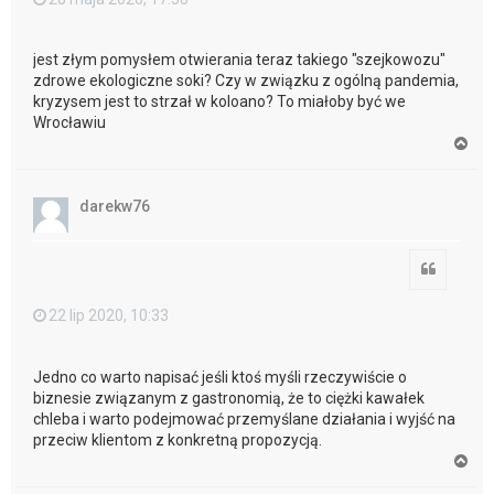
jest złym pomysłem otwierania teraz takiego "szejkowozu"
zdrowe ekologiczne soki? Czy w związku z ogólną pandemia,
kryzysem jest to strzał w koloano? To miałoby być we
Wrocławiu
N
a
g
ó
darekw76
r
ę
Cytuj
22 lip 2020, 10:33
Jedno co warto napisać jeśli ktoś myśli rzeczywiście o
biznesie związanym z gastronomią, że to ciężki kawałek
chleba i warto podejmować przemyślane działania i wyjść na
przeciw klientom z konkretną propozycją.
N
a