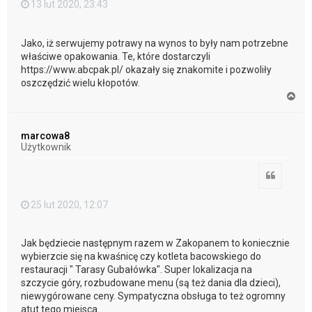
13 lut 2020, 23:43
Jako, iż serwujemy potrawy na wynos to były nam potrzebne
właściwe opakowania. Te, które dostarczyli
https://www.abcpak.pl/ okazały się znakomite i pozwoliły
oszczędzić wielu kłopotów.
N
a
g
ó
marcowa8
r
Użytkownik
ę
Cytuj
25 lut 2020, 12:07
Jak będziecie następnym razem w Zakopanem to koniecznie
wybierzcie się na kwaśnicę czy kotleta bacowskiego do
restauracji " Tarasy Gubałówka". Super lokalizacja na
szczycie góry, rozbudowane menu (są też dania dla dzieci),
niewygórowane ceny. Sympatyczna obsługa to też ogromny
atut tego miejsca.