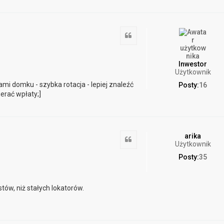
Cytuj
Inwestor
Użytkownik
i domku - szybka rotacja - lepiej znaleźć
Posty:
16
ierać wpłaty;]
arika
Cytuj
Użytkownik
Posty:
35
stów, niż stałych lokatorów.