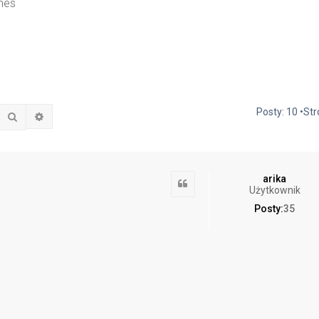
nes
Posty: 10 •St
Szukaj
Wyszukiwanie zaawansowane
arika
Cytuj
Użytkownik
Posty:
35