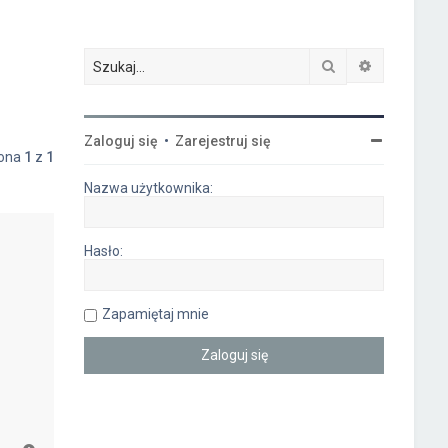
Szukaj
Wyszukiwa
Zaloguj się
•
Zarejestruj się
rona
1
z
1
Nazwa użytkownika:
Hasło:
Zapamiętaj mnie