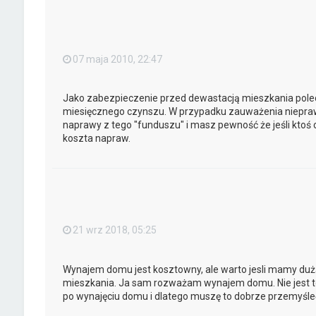
07 maja 2010, 22:47
Jako zabezpieczenie przed dewastacją mieszkania polec
miesięcznego czynszu. W przypadku zauważenia niepraw
naprawy z tego "funduszu" i masz pewność że jeśli ktoś 
koszta napraw.
21 wrz 2018, 05:25
Wynajem domu jest kosztowny, ale warto jesli mamy dużą
mieszkania. Ja sam rozważam wynajem domu. Nie jest to
po wynajęciu domu i dlatego muszę to dobrze przemyśleć