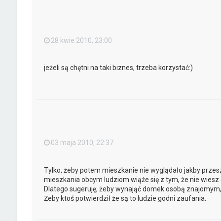
28 kwie 2010, 23:00
jeżeli są chętni na taki biznes, trzeba korzystać:)
03 maja 2010, 22:37
Tylko, żeby potem mieszkanie nie wyglądało jakby przes
mieszkania obcym ludziom wiąże się z tym, że nie wiesz 
Dlatego sugeruję, żeby wynająć domek osobą znajomym, j
Żeby ktoś potwierdził że są to ludzie godni zaufania.