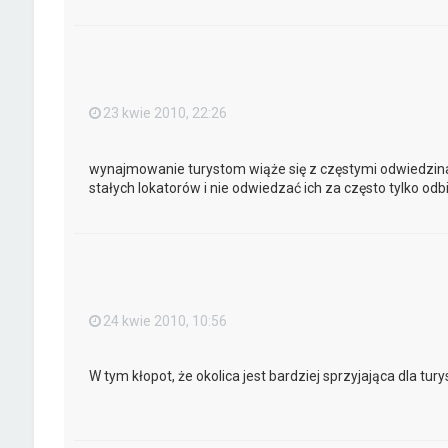
23 kwie 2010, 22:26
wynajmowanie turystom wiąże się z częstymi odwiedzinam
stałych lokatorów i nie odwiedzać ich za często tylko odb
24 kwie 2010, 10:56
W tym kłopot, że okolica jest bardziej sprzyjająca dla tury