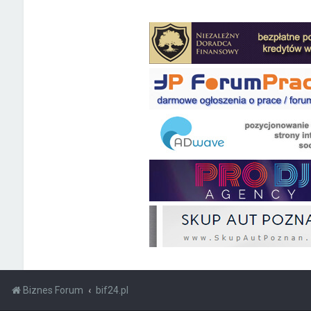
Biznes Forum
bif24.pl