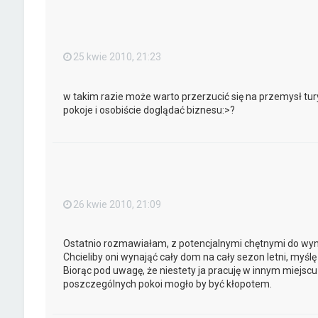
25 kwie 2010, 21:23
w takim razie może warto przerzucić się na przemysł 
pokoje i osobiście doglądać biznesu:>?
26 kwie 2010, 21:09
Ostatnio rozmawiałam, z potencjalnymi chętnymi do wy
Chcieliby oni wynająć cały dom na cały sezon letni, myśl
Biorąc pod uwagę, że niestety ja pracuję w innym miejsc
poszczególnych pokoi mogło by być kłopotem.