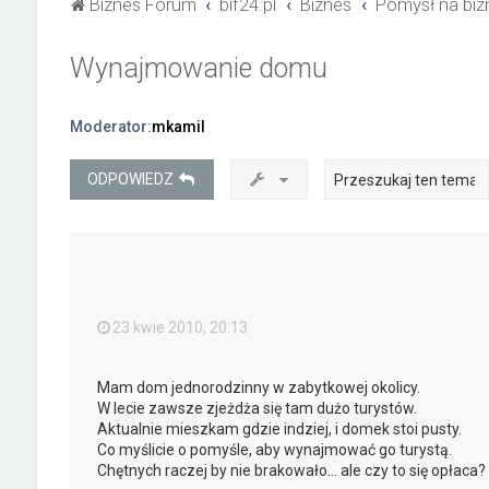
Biznes Forum
bif24.pl
Biznes
Pomysł na biz
Wynajmowanie domu
Moderator:
mkamil
ODPOWIEDZ
23 kwie 2010, 20:13
Mam dom jednorodzinny w zabytkowej okolicy.
W lecie zawsze zjeżdża się tam dużo turystów.
Aktualnie mieszkam gdzie indziej, i domek stoi pusty.
Co myślicie o pomyśle, aby wynajmować go turystą.
Chętnych raczej by nie brakowało... ale czy to się opłaca?