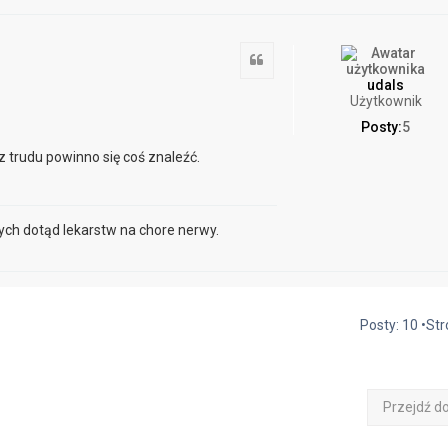
Cytuj
udals
Użytkownik
Posty:
5
z trudu powinno się coś znaleźć.
tych dotąd lekarstw na chore nerwy.
Posty: 10 •St
Przejdź d