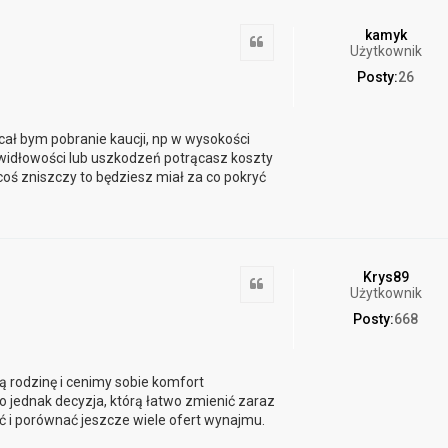
kamyk
Cytuj
Użytkownik
Posty:
26
ał bym pobranie kaucji, np w wysokości
idłowości lub uszkodzeń potrącasz koszty
coś zniszczy to będziesz miał za co pokryć
Krys89
Cytuj
Użytkownik
Posty:
668
 rodzinę i cenimy sobie komfort
 jednak decyzja, którą łatwo zmienić zaraz
 i porównać jeszcze wiele ofert wynajmu.