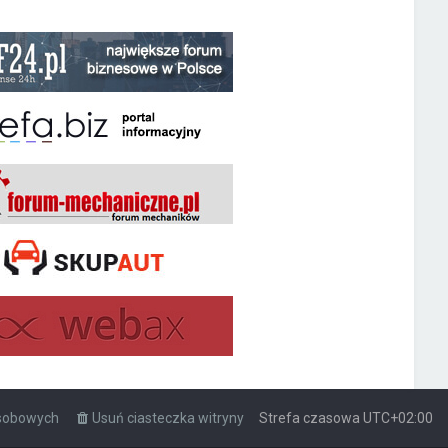
osobowych
Usuń ciasteczka witryny
Strefa czasowa
UTC+02:00