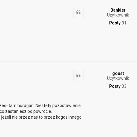
Bankier
Cytuj
Użytkownik
Posty:
31
goust
Cytuj
Użytkownik
Posty:
33
zedł tam huragan. Niestety pozostawienie
co zastaniesz po powrocie.
eżeli nie przez nas to przez kogoś innego.