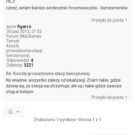
HEJ!
cześć, witam bardzo serdecznie forumowiczów - biznesmenów
Przejdź do posta
autor:
figarro
30 paź 2012, 21:52
Forum:
Mój Biznes
Temat:
Koszty
prowadzenia stacji
benzynowej
Odpowiedzi:
4
Odsłony:
3221
Re: Koszty prowadzenia stacji benzynowej
No właśnie, wszystko zależy od lokalizacji. Znam takie, gdzie
dziwię się, że stacja się utrzymuje; ale są i takie gdzie zawsze
stoję w kolejce.
Przejdź do posta
Znaleziono 7 wyników •Strona
1
z
1