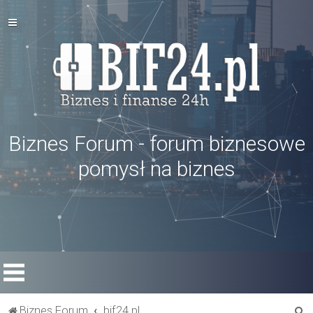
Biznes Forum - forum biznesowe
pomysł na biznes
S
Biznes Forum
bif24.pl