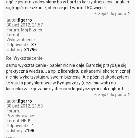
ogóle jestem zadowolony bo w bardzo korzystnej cenie udało mi
się kupić mieszkanie, obecnie jest warto 15% więcej.
Przejdź do posta
autor:
figarro
30 paź 2012, 21:57
Forum:
Mój Biznes
Temat:
Wykształcenie
Odpowiedzi:
37
Odsłony:
31796
Re: Wykształcenie
samo wykształcenie - papier nic nie daje. Bardziej przydaje się
praktyczna wiedza. Ja np. z licencjatu z akademii ekonomicznej
nic nie wykorzystuje w swoim biznesie. Ale później ukończyłem
te studia podyplomowe w Bydgoszczy (uczelnia wsb) na
kierunku zarządzanie systemami logistycznymi i jak najbard...
Przejdź do posta
autor:
figarro
30 paź 2012, 21:53
Forum:
Przedstaw się
Temat:
HEJ!
Odpowiedzi:
1
Odsłony:
2198