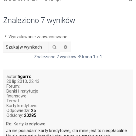
z
u
Znaleziono 7 wyników
k
a
Wyszukiwanie zaawansowane
j
Szukaj
Wyszukiwanie zaawansowane
Znaleziono 7 wyników •Strona
1
z
1
autor:
figarro
20 lip 2013, 22:43
Forum:
Banki i instytucje
finansowe
Temat:
Karty kredytowe
Odpowiedzi:
25
Odsłony:
20285
Re: Karty kredytowe
Ja nie posiadam karty kredytowej, dla mnie jest to nieopłacalne.