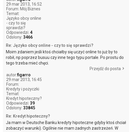
29 mar 2013, 16:52
Forum:
Mój Biznes
Temat:
Języko obcy online
- czy to się
sprawdzi?
Odpowiedzi:
4
Odsłony:
3466
Re: Języko obcy online - czy to się sprawdzi?
Moim zdaniem jeśli ktoś chciałby się uczyć online to już by to
robił, np poprzez busuu czy inne tego typu portale. Po prostu do
tego trzeba mieć chęci.
Przejdź do posta
autor:
figarro
29 mar 2013, 16:45
Forum:
Kredyty i pożyczki
Temat:
Kredyt hipoteczny?
Odpowiedzi:
39
Odsłony:
33845
Re: Kredyt hipoteczny?
Ja mam w Deutsche Banku kredyty hipoteczne gdyby ktoś chciał
zobaczyć warunki). Ogólnie nie mam żadnych zastrzeżeń. W