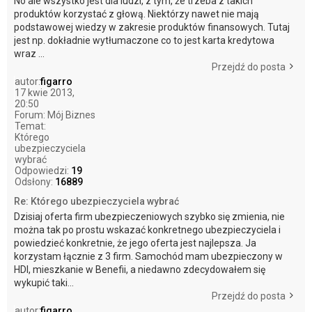
No ale wszystko jest dla ludzi, z tym, że trzeba z takich
produktów korzystać z głową. Niektórzy nawet nie mają
podstawowej wiedzy w zakresie produktów finansowych. Tutaj
jest np. dokładnie wytłumaczone co to jest karta kredytowa
wraz ...
Przejdź do posta
autor:
figarro
17 kwie 2013,
20:50
Forum:
Mój Biznes
Temat:
Którego
ubezpieczyciela
wybrać
Odpowiedzi:
19
Odsłony:
16889
Re: Którego ubezpieczyciela wybrać
Dzisiaj oferta firm ubezpieczeniowych szybko się zmienia, nie
można tak po prostu wskazać konkretnego ubezpieczyciela i
powiedzieć konkretnie, że jego oferta jest najlepsza. Ja
korzystam łącznie z 3 firm. Samochód mam ubezpieczony w
HDI, mieszkanie w Benefii, a niedawno zdecydowałem się
wykupić taki...
Przejdź do posta
autor:
figarro