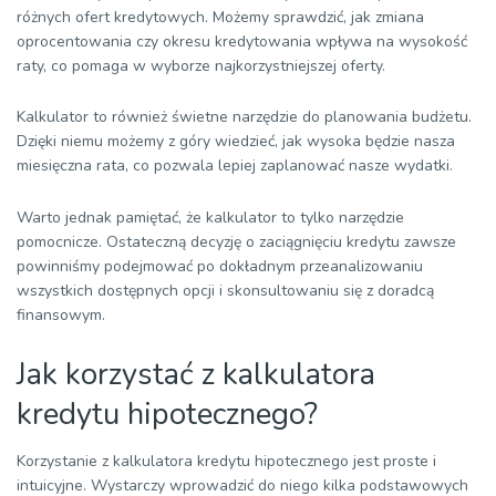
...
różnych ofert kredytowych. Możemy sprawdzić, jak zmiana
oprocentowania czy okresu kredytowania wpływa na wysokość
192
2586,47
1311,49
1274,98
202 685
raty, co pomaga w wyborze najkorzystniejszej oferty.
...
Kalkulator to również świetne narzędzie do planowania budżetu.
204
2586,47
1413,30
1173,16
186 293
Dzięki niemu możemy z góry wiedzieć, jak wysoka będzie nasza
...
miesięczna rata, co pozwala lepiej zaplanować nasze wydatki.
216
2586,47
1523,02
1063,45
168 628
Warto jednak pamiętać, że kalkulator to tylko narzędzie
...
pomocnicze. Ostateczną decyzję o zaciągnięciu kredytu zawsze
powinniśmy podejmować po dokładnym przeanalizowaniu
228
2586,47
1641,26
945,21
149 592
wszystkich dostępnych opcji i skonsultowaniu się z doradcą
...
finansowym.
240
2586,47
1768,67
817,80
129 079
Jak korzystać z kalkulatora
...
kredytu hipotecznego?
252
2586,47
1905,98
680,49
106 972
...
Korzystanie z kalkulatora kredytu hipotecznego jest proste i
intuicyjne. Wystarczy wprowadzić do niego kilka podstawowych
264
2586,47
2053,95
532,52
83 150