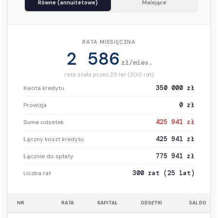
Równe (annuitetowe)
Malejące
RATA MIESIĘCZNA
2 586
zł/mies.
rata stała przez 25 lat (300 rat)
350 000 zł
Kwota kredytu
0 zł
Prowizja
425 941 zł
Suma odsetek
425 941 zł
Łączny koszt kredytu
775 941 zł
Łącznie do spłaty
300 rat (25 lat)
Liczba rat
NR
RATA
KAPITAŁ
ODSETKI
SALDO