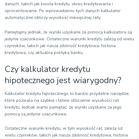
danych, takich jak kwota kredytu, okres kredytowania i
...
oprocentowanie. Po wprowadzeniu tych danych kalkulator
automatycznie obliczy wysokość miesięcznej raty.
276
2586,47
2213,40
373,07
57 478
...
Pamiętajmy jednak, że wyniki uzyskane za pomocą kalkulatora są
288
2586,47
2385,23
201,24
29 813
jedynie szacunkowe. Ostateczne warunki kredytu zależą od wielu
czynników, takich jak nasza zdolność kredytowa, historia
289
2586,47
2400,14
186,33
27 413
kredytowa, czy aktualna polityka banku.
290
2586,47
2415,14
171,33
24 997
Czy kalkulator kredytu
291
2586,47
2430,24
156,23
22 567
hipotecznego jest wiarygodny?
292
2586,47
2445,42
141,04
20 122
293
2586,47
2460,71
125,76
17 661
Kalkulator kredytu hipotecznego to bardzo przydatne narzędzie,
które pozwala na szybkie i łatwe obliczenie wysokości rat
294
2586,47
2476,09
110,38
15 185
kredytu. Jednak warto pamiętać, że wyniki uzyskane za jego
pomocą są jedynie szacunkowe.
295
2586,47
2491,56
94,91
12 693
296
2586,47
2507,14
79,33
10 186
Ostateczne warunki kredytu, w tym wysokość rat, zależą od
wielu czynników, takich jak nasza zdolność kredytowa, historia
297
2586,47
2522,81
63,66
7 663