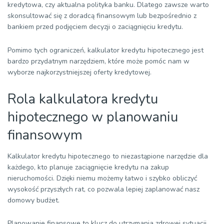
kredytowa, czy aktualna polityka banku. Dlatego zawsze warto
298
2586,47
2538,57
47,90
5 125
skonsultować się z doradcą finansowym lub bezpośrednio z
bankiem przed podjęciem decyzji o zaciągnięciu kredytu.
299
2586,47
2554,44
32,03
2 570
300
2586,47
2570,40
16,07
0
Pomimo tych ograniczeń, kalkulator kredytu hipotecznego jest
bardzo przydatnym narzędziem, które może pomóc nam w
wyborze najkorzystniejszej oferty kredytowej.
Rola kalkulatora kredytu
hipotecznego w planowaniu
finansowym
Kalkulator kredytu hipotecznego to niezastąpione narzędzie dla
każdego, kto planuje zaciągnięcie kredytu na zakup
nieruchomości. Dzięki niemu możemy łatwo i szybko obliczyć
wysokość przyszłych rat, co pozwala lepiej zaplanować nasz
domowy budżet.
Planowanie finansowe to klucz do utrzymania zdrowej sytuacji