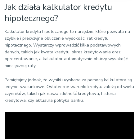
Jak działa kalkulator kredytu
24
2586,47
460,44
2126,03
339 704
...
hipotecznego?
36
2586,47
496,19
2090,28
333 949
Kalkulator kredytu hipotecznego to narzędzie, które pozwala na
...
szybkie i precyzyjne obliczenie wysokości rat kredytu
hipotecznego. Wystarczy wprowadzić kilka podstawowych
48
2586,47
534,71
2051,76
327 747
danych, takich jak kwota kredytu, okres kredytowania oraz
...
oprocentowanie, a kalkulator automatycznie obliczy wysokość
miesięcznej raty.
60
2586,47
576,22
2010,25
321 064
...
Pamiętajmy jednak, że wyniki uzyskane za pomocą kalkulatora są
72
2586,47
620,95
1965,52
313 862
jedynie szacunkowe. Ostateczne warunki kredytu zależą od wielu
czynników, takich jak nasza zdolność kredytowa, historia
...
kredytowa, czy aktualna polityka banku.
84
2586,47
669,16
1917,31
306 101
...
96
2586,47
721,11
1865,36
297 737
...