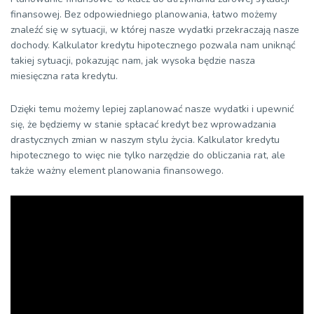
finansowej. Bez odpowiedniego planowania, łatwo możemy
znaleźć się w sytuacji, w której nasze wydatki przekraczają nasze
dochody. Kalkulator kredytu hipotecznego pozwala nam uniknąć
takiej sytuacji, pokazując nam, jak wysoka będzie nasza
miesięczna rata kredytu.
Dzięki temu możemy lepiej zaplanować nasze wydatki i upewnić
się, że będziemy w stanie spłacać kredyt bez wprowadzania
drastycznych zmian w naszym stylu życia. Kalkulator kredytu
hipotecznego to więc nie tylko narzędzie do obliczania rat, ale
także ważny element planowania finansowego.