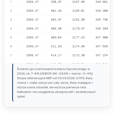
1
2586,47
398,97
2187,50
349 601
2
2586,47
401,46
2185,01
349 200
3
2586,47
403,97
2182,50
348 796
4
2586,47
406,50
2179,97
348 389
5
2586,47
409,04
2177,43
347 980
6
2586,47
411,59
2174,88
347 568
7
2586,47
414,17
2172,30
347 154
8
2586,47
416,75
2169,71
346 738
Średnie oprocentowanie kredytu hipotecznego w
9
2586,47
419,36
2167,11
346 318
2026: ok. 7–8% (WIBOR 3M ~3,84% + marża ~3–4%).
Stopa referencyjna NBP od 05.03.2026: 3,75%. Raty
10
2586,47
421,98
2164,49
345 896
równe = stała rata przez cały okres. Raty malejące =
niższa suma odsetek, ale wyższa pierwsza rata.
11
2586,47
424,62
2161,85
345 472
Kalkulator nie uwzględnia ubezpieczeń i dodatkowych
opłat.
12
2586,47
427,27
2159,20
345 044
...