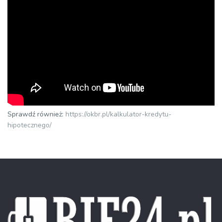
Sprawdź również:
https://okbr.pl/kalkulator-kredytu-
hipotecznego/