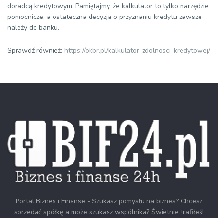
doradcą kredytowym. Pamiętajmy, że kalkulator to tylko narzędzie
pomocnicze, a ostateczna decyzja o przyznaniu kredytu zawsze
należy do banku.
Sprawdź również:
https://okbr.pl/kalkulator-zdolnosci-kredytowej/
Portal Biznes i Finanse - Szukasz pomysłu na biznes? Chcesz
sprzedać spółkę a może szukasz wspólnika? Świetnie trafiłeś!