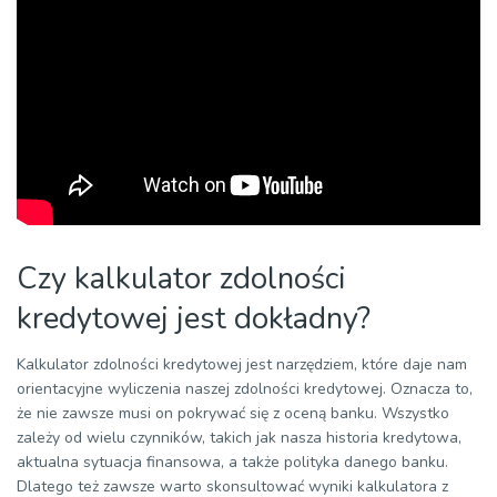
Czy kalkulator zdolności
kredytowej jest dokładny?
Kalkulator zdolności kredytowej jest narzędziem, które daje nam
orientacyjne wyliczenia naszej zdolności kredytowej. Oznacza to,
że nie zawsze musi on pokrywać się z oceną banku. Wszystko
zależy od wielu czynników, takich jak nasza historia kredytowa,
aktualna sytuacja finansowa, a także polityka danego banku.
Dlatego też zawsze warto skonsultować wyniki kalkulatora z