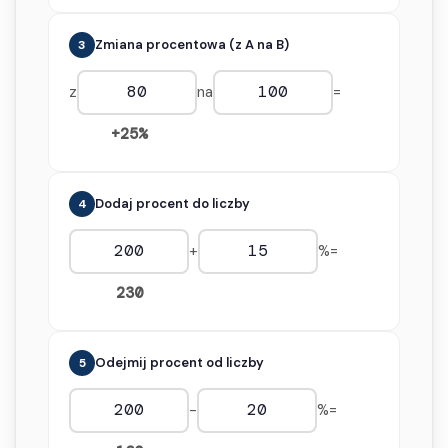
Zmiana procentowa (z A na B)
3
z
na
=
+25%
Dodaj procent do liczby
4
+
%
=
230
Odejmij procent od liczby
5
-
%
=