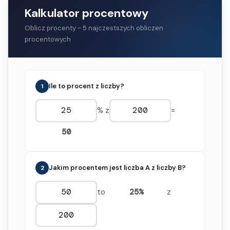
Kalkulator procentowy
Oblicz procenty - 5 najczestszych obliczen
procentowych
Ile to procent z liczby?
1
% z
=
50
Jakim procentem jest liczba A z liczby B?
2
to
25%
z