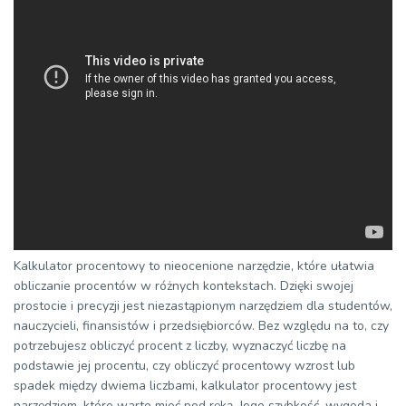
Kalkulator procentowy to nieocenione narzędzie, które ułatwia
obliczanie procentów w różnych kontekstach. Dzięki swojej
prostocie i precyzji jest niezastąpionym narzędziem dla studentów,
nauczycieli, finansistów i przedsiębiorców. Bez względu na to, czy
potrzebujesz obliczyć procent z liczby, wyznaczyć liczbę na
podstawie jej procentu, czy obliczyć procentowy wzrost lub
spadek między dwiema liczbami, kalkulator procentowy jest
narzędziem, które warto mieć pod ręką. Jego szybkość, wygoda i