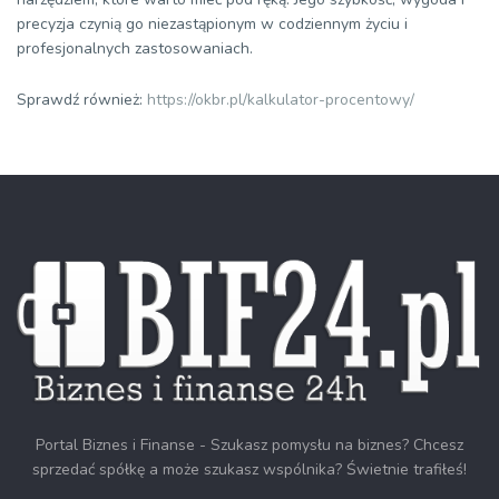
precyzja czynią go niezastąpionym w codziennym życiu i
profesjonalnych zastosowaniach.
Sprawdź również:
https://okbr.pl/kalkulator-procentowy/
Portal Biznes i Finanse - Szukasz pomysłu na biznes? Chcesz
sprzedać spółkę a może szukasz wspólnika? Świetnie trafiłeś!