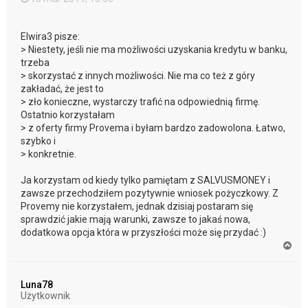
Elwira3 pisze:
> Niestety, jeśli nie ma możliwości uzyskania kredytu w banku,
trzeba
> skorzystać z innych możliwości. Nie ma co też z góry
zakładać, że jest to
> zło konieczne, wystarczy trafić na odpowiednią firmę.
Ostatnio korzystałam
> z oferty firmy Provema i byłam bardzo zadowolona. Łatwo,
szybko i
> konkretnie.
Ja korzystam od kiedy tylko pamiętam z SALVUSMONEY i
zawsze przechodziłem pozytywnie wniosek pożyczkowy. Z
Provemy nie korzystałem, jednak dzisiaj postaram się
sprawdzić jakie mają warunki, zawsze to jakaś nowa,
dodatkowa opcja która w przyszłości może się przydać :)
N
a
g
ó
Luna78
r
Użytkownik
ę