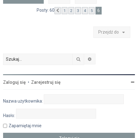
Posty: 60
6
1
2
3
4
5
Poprzednia
Przejdź do
Szukaj
Wyszukiwanie zaawan
Zaloguj się
•
Zarejestruj się
Nazwa użytkownika:
Hasło:
Zapamiętaj mnie