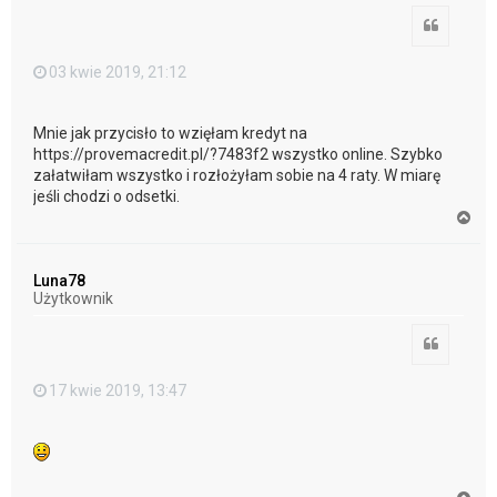
Cytuj
03 kwie 2019, 21:12
Mnie jak przycisło to wzięłam kredyt na
https://provemacredit.pl/?7483f2 wszystko online. Szybko
załatwiłam wszystko i rozłożyłam sobie na 4 raty. W miarę
jeśli chodzi o odsetki.
N
a
g
ó
Luna78
r
Użytkownik
ę
Cytuj
17 kwie 2019, 13:47
N