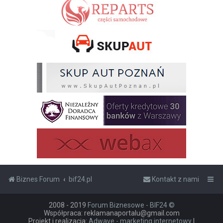
Biznes Forum
bif24.pl
Kontakt z nami
2008 - 2019
Forum Biznesowe - BIF24 ©
Współpraca: reklamanaportalu@gmail.com
Projekt i realizacja:
Adwave - marketing internetowy
|