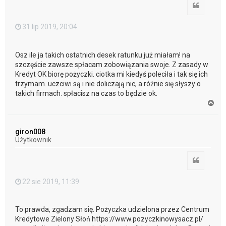
Cytuj
31 lip 2019, 20:04
Osz ile ja takich ostatnich desek ratunku już miałam! na
szczęście zawsze spłacam zobowiązania swoje. Z zasady w
Kredyt OK biorę pożyczki. ciotka mi kiedyś poleciła i tak się ich
trzymam. uczciwi są i nie doliczają nic, a różnie się słyszy o
takich firmach. spłacisz na czas to będzie ok.
N
a
g
ó
giron008
r
Użytkownik
ę
Cytuj
22 sie 2019, 11:39
To prawda, zgadzam się. Pożyczka udzielona przez Centrum
Kredytowe Zielony Słoń https://www.pozyczkinowysacz.pl/