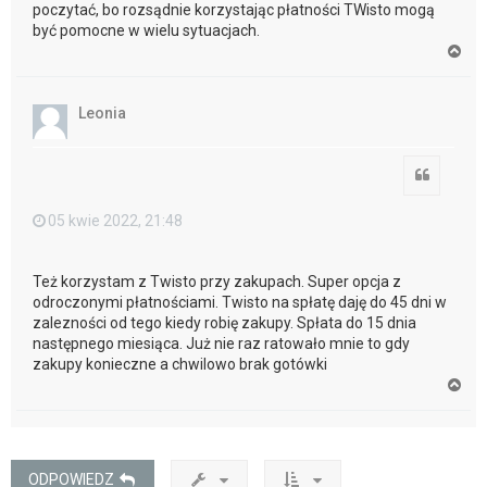
poczytać, bo rozsądnie korzystając płatności TWisto mogą
być pomocne w wielu sytuacjach.
N
a
g
ó
Leonia
r
ę
Cytuj
05 kwie 2022, 21:48
Też korzystam z Twisto przy zakupach. Super opcja z
odroczonymi płatnościami. Twisto na spłatę daję do 45 dni w
zalezności od tego kiedy robię zakupy. Spłata do 15 dnia
następnego miesiąca. Już nie raz ratowało mnie to gdy
zakupy konieczne a chwilowo brak gotówki
N
a
g
ó
r
ę
ODPOWIEDZ