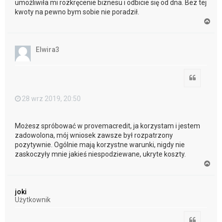
umożliwiła mi rozkręcenie biznesu i odbicie się od dna. Bez tej
kwoty na pewno bym sobie nie poradził.
N
a
g
ó
Elwira3
r
ę
Cytuj
28 wrz 2019, 20:50
Możesz spróbować w provemacredit, ja korzystam i jestem
zadowolona, mój wniosek zawsze był rozpatrzony
pozytywnie. Ogólnie mają korzystne warunki, nigdy nie
zaskoczyły mnie jakieś niespodziewane, ukryte koszty.
N
a
g
ó
joki
r
Użytkownik
ę
Cytuj