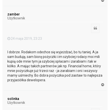
a
g
ó
zamber
r
Użytkownik
ę
Cytuj
24 maja 2019, 23:23
I dobrze. Rodakom odechce się wyjeżdżać, bo tu taniej. A ja
sam buduję, sam biorę pożyczki i im szybciej rodacy moi mili
kupią ode mnie tym ja szybciej spłacam i zarabiam i tak w
kółko. A mając takich partnerów jak np. Financial home, który
mnie pożyczkuje już trzeci raz - ja zarabiam i oni i wszyscy
mamy uśmiechy. Bo dobra pożyczka pod zastaw to najlepsza
przyjaciółka dewelopera.
N
a
g
ó
solinka
r
Użytkownik
ę