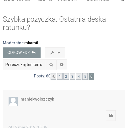
z
u
Szybka pożyczka. Ostatnia deska
k
ratunku?
a
j
Moderator:
mkamil
ODPOWIEDZ
Szukaj
Wyszukiwanie zaawansowane
Posty: 60
6
1
2
3
4
5
Poprzednia
maniekwolszczyk
Cytuj
15 mar 2019, 15:06