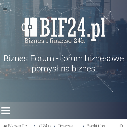
Biznes Forum - forum biznesowe
pomysł na biznes
S
Biznes Forum
bif24.pl
Finanse w firmie
Banki i instytucje finansowe