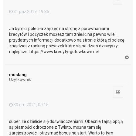
31 paź 2019, 19:35
Ja bym ci poleciła zajrzeć na stronę z porównaniami
kredytów i pożyczek możesz tam znieść na pewno wile
przydatnych informacji dodatkowo na stronie którą ci polecę
znajdziesz ranking pożyczek które są na dzień dzisiejszy
najlepsze. https://www.kredyty-gotowkowe.net
N
a
g
ó
mustang
r
Użytkownik
ę
Cytuj
30 gru 2021, 09:15
super, że dzielicie się doświadczeniami. Obecnie fajną opcją
są płatności odroczone z Twisto, można tam się
zarejestrować i otrzymać bonus na start. Warto to tym