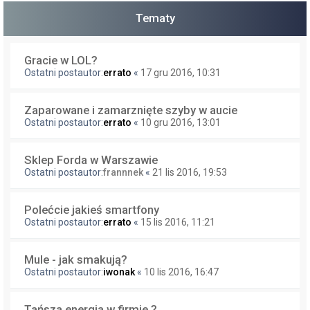
Tematy
Gracie w LOL?
Ostatni postautor:
errato
«
17 gru 2016, 10:31
Zaparowane i zamarznięte szyby w aucie
Ostatni postautor:
errato
«
10 gru 2016, 13:01
Sklep Forda w Warszawie
Ostatni postautor:
frannnek
«
21 lis 2016, 19:53
Polećcie jakieś smartfony
Ostatni postautor:
errato
«
15 lis 2016, 11:21
Mule - jak smakują?
Ostatni postautor:
iwonak
«
10 lis 2016, 16:47
Tańsza energia w firmie ?