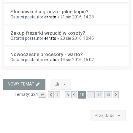
Słuchawki dla gracza - jakie kupić?
Ostatni postautor:
errato
«
21 sie 2016, 14:28
Zakup frezarki wrzucić w koszty?
Ostatni postautor:
errato
«
20 sie 2016, 10:46
Nowoczesne procesory - warto?
Ostatni postautor:
errato
«
14 sie 2016, 15:02
NOWY TEMAT
Tematy: 324
10
…
1
8
9
11
12
13
Strona
Poprzednia
10
z
13
Następ
Przejdź do