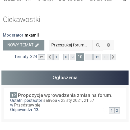
z
u
Ciekawostki
k
a
Moderator:
mkamil
j
Szukaj
Wyszukiw
NOWY TEMAT
Tematy: 324
10
…
1
8
9
11
12
13
Strona
Poprzednia
10
z
13
Następ
Ogłoszenia
Propozycje wprowadzenia zmian na forum.
Ostatni postautor:
salivoa
«
23 sty 2021, 21:57
w
Przedstaw się
Odpowiedzi:
12
1
2