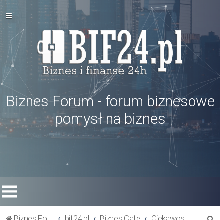
Biznes Forum - forum biznesowe
pomysł na biznes
S
Biznes Forum
bif24.pl
Biznes Cafe
Ciekawostki