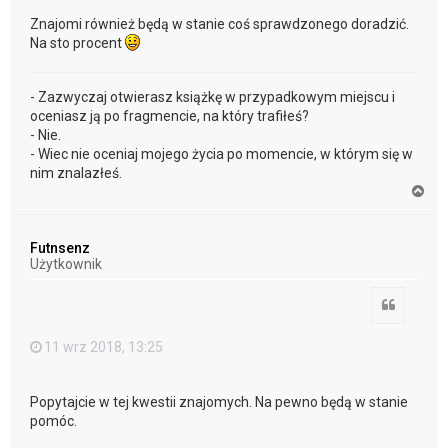
Znajomi również będą w stanie coś sprawdzonego doradzić.
Na sto procent
- Zazwyczaj otwierasz książkę w przypadkowym miejscu i
oceniasz ją po fragmencie, na który trafiłeś?
- Nie.
- Wiec nie oceniaj mojego życia po momencie, w którym się w
nim znalazłeś.
N
a
g
ó
Futnsenz
r
Użytkownik
ę
Cytuj
11 wrz 2018, 13:25
Popytajcie w tej kwestii znajomych. Na pewno będą w stanie
pomóc.