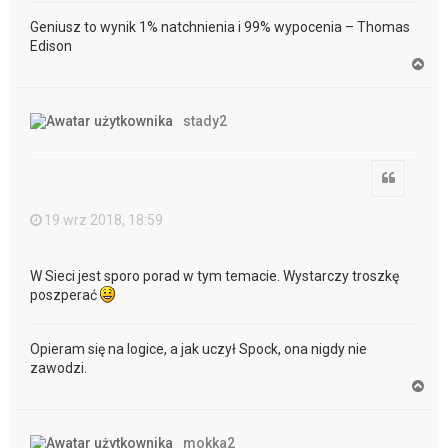
Geniusz to wynik 1% natchnienia i 99% wypocenia – Thomas
Edison
N
a
g
ó
stady2
r
ę
Cytuj
19 wrz 2018, 18:59
W Sieci jest sporo porad w tym temacie. Wystarczy troszkę
poszperać
Opieram się na logice, a jak uczył Spock, ona nigdy nie
zawodzi.
N
a
g
ó
mokka2