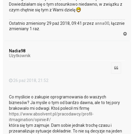
Dowiedziałam się o tym stosunkowo niedawno, w związku z
czym chętnie się tym z Wami dzielę
Ostatnio zmieniony 29 paź 2018, 09:41 przez
anna00
, łącznie
zmieniany 1 raz.
N
a
g
ó
Nadia98
r
Użytkownik
ę
Cytuj
26 paź 2018, 21:52
Co myślicie o zakupie oprogramowania do waszych
biznesów? Ja myśle o tym od bardzo dawna, ale to tej pory
brakowało mi odwagi. Ktoś polecił mi firmę
https://www.absolvent.pl/pracodawcy/profil-
itmagination/opinie#/
która się tym zajmuje. Dam sobie jednak trochę czasu i
przeanalizuje sytuacje dokładnie. To nie są decyzje na jeden