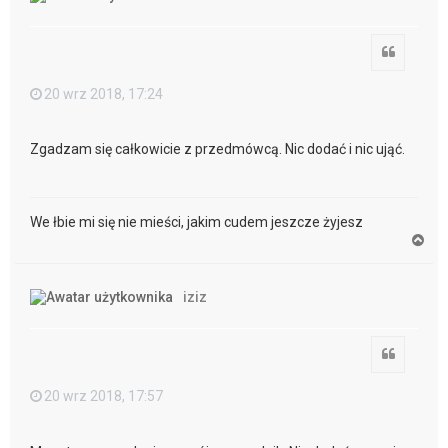
r
ę
Cytuj
20 wrz 2018, 17:24
Zgadzam się całkowicie z przedmówcą. Nic dodać i nic ująć.
We łbie mi się nie mieści, jakim cudem jeszcze żyjesz
N
a
g
ó
iziz
r
ę
Cytuj
20 wrz 2018, 17:57