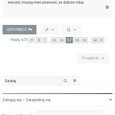
wieczór, muszę mieć pewność, że dobrze robię.
N
a
g
ó
r
ę
ODPOWIEDZ
Posty: 671
57
…
…
1
55
56
58
59
68
Strona
Poprzednia
57
z
68
Nastę
Przejdź do
Szukaj
Wyszukiwanie zaawan
Zaloguj się
•
Zarejestruj się