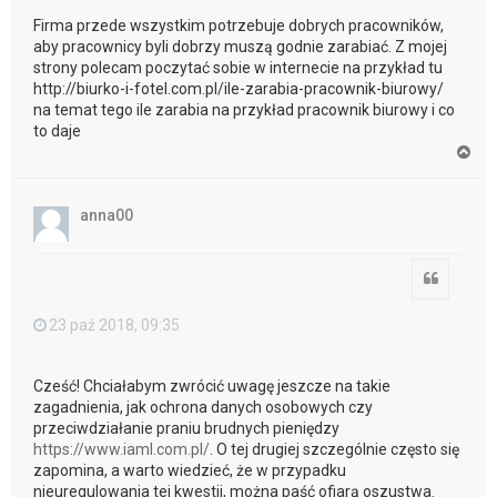
Firma przede wszystkim potrzebuje dobrych pracowników,
aby pracownicy byli dobrzy muszą godnie zarabiać. Z mojej
strony polecam poczytać sobie w internecie na przykład tu
http://biurko-i-fotel.com.pl/ile-zarabia-pracownik-biurowy/
na temat tego ile zarabia na przykład pracownik biurowy i co
to daje
N
a
g
ó
anna00
r
ę
Cytuj
23 paź 2018, 09:35
Cześć! Chciałabym zwrócić uwagę jeszcze na takie
zagadnienia, jak ochrona danych osobowych czy
przeciwdziałanie praniu brudnych pieniędzy
https://www.iaml.com.pl/
. O tej drugiej szczególnie często się
zapomina, a warto wiedzieć, że w przypadku
nieuregulowania tej kwestii, można paść ofiarą oszustwa.