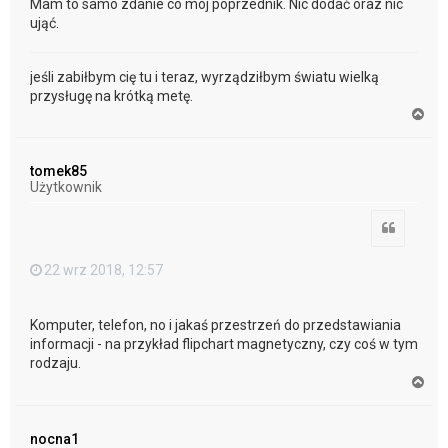
Mam to samo zdanie co mój poprzednik. Nic dodać oraz nic
ująć.
jeśli zabiłbym cię tu i teraz, wyrządziłbym światu wielką
przysługę na krótką metę.
N
a
g
ó
tomek85
r
Użytkownik
ę
Cytuj
22 wrz 2018, 12:57
Komputer, telefon, no i jakaś przestrzeń do przedstawiania
informacji - na przykład flipchart magnetyczny, czy coś w tym
rodzaju.
N
a
g
ó
nocna1
r