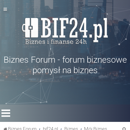
Biznes Forum - forum biznesowe
pomysł na biznes
S
Biznes Forum
bif24.pl
Biznes
Mój Biznes