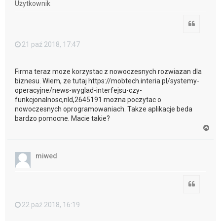
Użytkownik
ę
Cytuj
21 paź 2018, 17:47
Firma teraz moze korzystac z nowoczesnych rozwiazan dla
biznesu. Wiem, ze tutaj https://mobtech.interia.pl/systemy-
operacyjne/news-wyglad-interfejsu-czy-
funkcjonalnosc,nId,2645191 mozna poczytac o
nowoczesnych oprogramowaniach. Takze aplikacje beda
bardzo pomocne. Macie takie?
N
a
g
ó
miwed
r
ę
Cytuj
22 paź 2018, 16:19