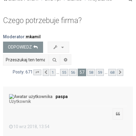
z
u
Czego potrzebuje firma?
k
a
Moderator:
mkamil
j
ODPOWIEDZ
Szukaj
Wyszukiwanie zaawansowane
Posty: 671
57
…
…
1
55
56
58
59
68
Strona
Poprzednia
57
z
68
Nastę
paspa
Użytkownik
Cytuj
10 wrz 2018, 13:54