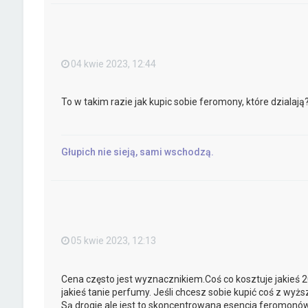
04 kwie 2023, 12:44
To w takim razie jak kupic sobie feromony, które dzialają
Głupich nie sieją, sami wschodzą.
05 kwie 2023, 12:13
Cena często jest wyznacznikiem.Coś co kosztuje jakieś 2
jakieś tanie perfumy. Jeśli chcesz sobie kupić coś z wy
Są drogie ale jest to skoncentrowana esencja feromonów.