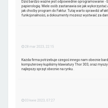
Dziś bardzo ważne jest odpowiednie oprogramowanie - be
papierologię. Wiele osób zastanawia sie jak wykorzystać
jak choćby program do Faktur. Tutaj warto sprawdiź aFa
funkcjonalności, a dokoumenty mozesz wystwaić za dar
28 mar 2023, 22:15
Każda firma potrzebuje czegoś innego nam obecnie bard
komputerowy kupiliśmy klawiatury Thor 303, oraz myszy 
najlepszy sprzęt obecnie na rynku .
03 kwie 2023, 07:27