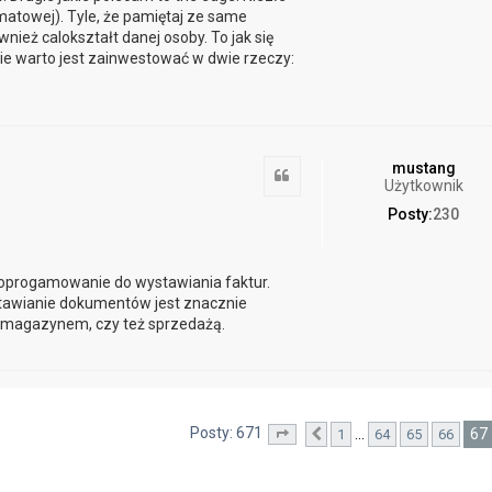
 matowej). Tyle, że pamiętaj ze same
wnież calokształt danej osoby. To jak się
e warto jest zainwestować w dwie rzeczy:
mustang
Cytuj
Użytkownik
Posty:
230
progamowanie do wystawiania faktur.
stawianie dokumentów jest znacznie
a magazynem, czy też sprzedażą.
Posty: 671
67
…
1
64
65
66
Strona
Poprzednia
67
z
68