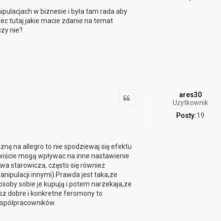
ulacjach w biznesie i była tam rada aby
c tutaj jakie macie zdanie na temat
zy nie?
ares30
Cytuj
Użytkownik
Posty:
19
iznę na allegro to nie spodziewaj się efektu
wiście mogą wpływac na inne nastawienie
a starowicza, często się również
ipulacji innymi).Prawda jest taka,ze
soby sobie je kupują i potem narzekaja,ze
esz dobre i konkretne feromony to
współpracowników.