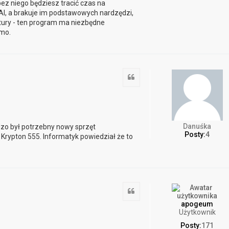
z niego będziesz tracić czas na
 AI, a brakuje im podstawowych nardzędzi,
ktury - ten program ma niezbędne
mo.
Cytuj
Danuśka
zo był potrzebny nowy sprzęt
Posty:
4
Krypton 555. Informatyk powiedział że to
Cytuj
apogeum
Użytkownik
Posty:
171