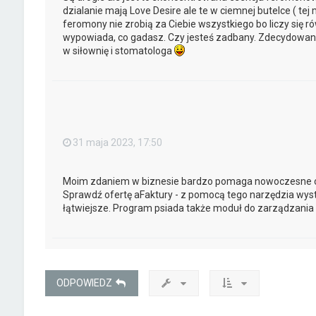
dzialanie mają Love Desire ale te w ciemnej butelce ( tej
feromony nie zrobią za Ciebie wszystkiego bo liczy się ró
wypowiada, co gadasz. Czy jesteś zadbany. Zdecydowani
w siłownię i stomatologa
31 maja 2023, 17:50
Moim zdaniem w biznesie bardzo pomaga nowoczesne o
Sprawdź ofertę aFaktury - z pomocą tego narzędzia wy
łątwiejsze. Program psiada także moduł do zarządzani
ODPOWIEDZ