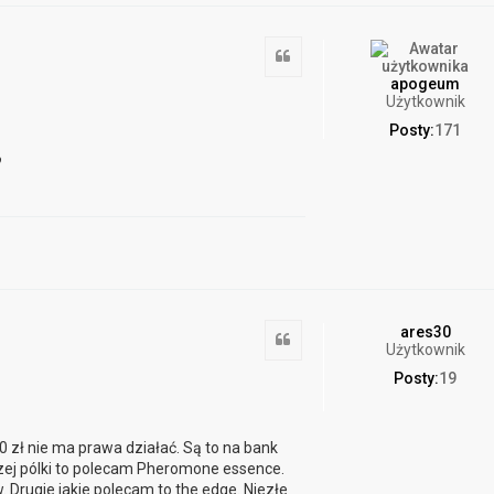
Cytuj
apogeum
Użytkownik
Posty:
171
?
ares30
Cytuj
Użytkownik
Posty:
19
0 zł nie ma prawa działać. Są to na bank
ższej pólki to polecam Pheromone essence.
 Drugie jakie polecam to the edge. Niezłe