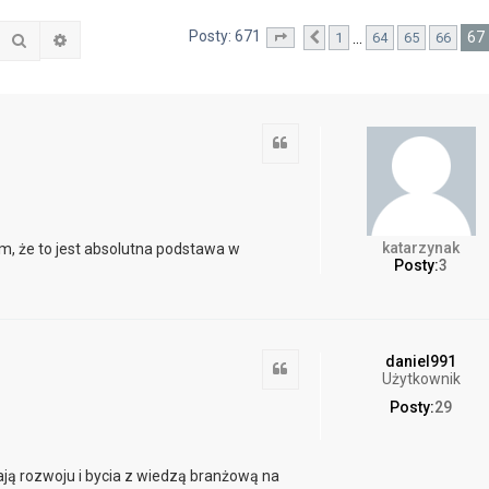
Posty: 671
67
…
1
64
65
66
Szukaj
Wyszukiwanie zaawansowane
Strona
Poprzednia
67
z
68
Cytuj
katarzynak
, że to jest absolutna podstawa w
Posty:
3
daniel991
Cytuj
Użytkownik
Posty:
29
ją rozwoju i bycia z wiedzą branżową na