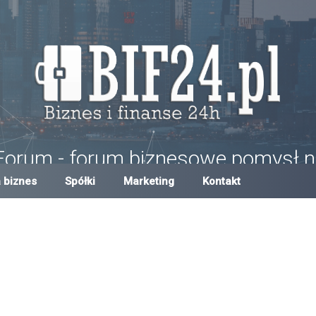
Forum - forum biznesowe pomysł n
um w Polsce, forum biznesowe i finansowe, pomysły na biznes, dotacje,
 biznes
Spółki
Marketing
Kontakt