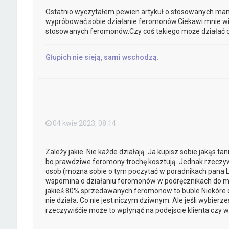
Ostatnio wyczytałem pewien artykuł o stosowanych manip
wypróbować sobie działanie feromonów.Ciekawi mnie wie
stosowanych feromonów.Czy coś takiego może działać c
Głupich nie sieją, sami wschodzą.
04 kwie 2023, 08:14
Zależy jakie. Nie każde działają. Ja kupisz sobie jakąs tan
bo prawdziwe feromony trochę kosztują. Jednak rzeczy
osob (można sobie o tym poczytać w poradnikach pana Lw
wspomina o działaniu feromonów w podręcznikach do man
jakieś 80% sprzedawanych feromonow to buble Niekóre o
nie działa. Co nie jest niczym dziwnym. Ale jeśli wybierz
rzeczywiśćie może to wpłynąć na podejscie klienta czy 