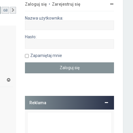
Zaloguj się
•
Zarejestruj się
68
Następna
Nazwa użytkownika:
Hasło:
Zapamiętaj mnie
N
a
g
ó
r
Reklama
ę