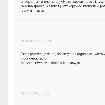
bieżąco, sam prenumeruję kilka czasopism specjalistycz
Świetna sprawa, nie muszę przekopywać internetu w po
jednym miejscu
20 wrz 2022, 08:00
Firma potrzebuje dobrej reklamy oraz organizacji, wiedzy
blogsklepupradlo
potrzeba również nakładów finansowych
17 lut 2023, 12:32