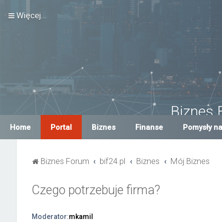
Więcej…
Biznes 
Największe Biznes For
Home
Portal
Biznes
Finanse
Pomysły na
Biznes Forum
bif24.pl
Biznes
Mój Biznes
Czego potrzebuje firma?
Moderator:
mkamil