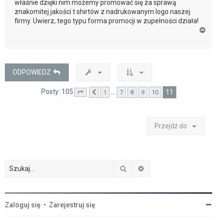
właśnie dzięki nim możemy promować się za sprawą
znakomitej jakości t shirtów z nadrukowanym logo naszej
firmy. Uwierz, tego typu forma promocji w zupełności działa!
N
a
g
ó
r
ę
ODPOWIEDZ
Posty: 105
11
…
1
7
8
9
10
Strona
Poprzednia
11
z
11
Przejdź do
Szukaj
Wyszukiwanie zaawan
Zaloguj się
•
Zarejestruj się