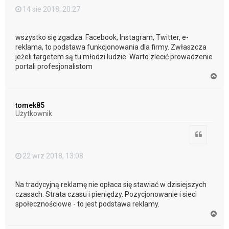
14 sie 2018, 20:27
wszystko się zgadza. Facebook, Instagram, Twitter, e-
reklama, to podstawa funkcjonowania dla firmy. Zwłaszcza
jeżeli targetem są tu młodzi ludzie. Warto zlecić prowadzenie
portali profesjonalistom
N
a
g
ó
tomek85
r
Użytkownik
ę
Cytuj
22 wrz 2018, 13:08
Na tradycyjną reklamę nie opłaca się stawiać w dzisiejszych
czasach. Strata czasu i pieniędzy. Pozycjonowanie i sieci
społecznościowe - to jest podstawa reklamy.
N
a