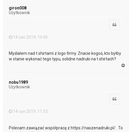
g
ó
giron008
r
Użytkownik
ę
Cytuj
14 cze 2019, 10:40
Myślałem nad t shirtami z logo firmy. Znacie kogoś, kto byłby
w stanie wykonać tego typu, solidne nadruki na t shirtach?
N
a
g
ó
nobu1989
r
Użytkownik
ę
Cytuj
14 cze 2019, 11:53
Polecam zawiązać współpracę z https://naszenadruki.pl/ . To