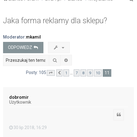
z
u
Jaka forma reklamy dla sklepu?
k
a
Moderator:
mkamil
j
ODPOWIEDZ
Szukaj
Wyszukiwanie zaawansowane
Posty: 105
11
…
1
7
8
9
10
Strona
Poprzednia
11
z
11
dobromir
Użytkownik
Cytuj
30 lip 2018, 16:29