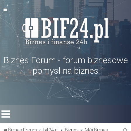
Biznes Forum - forum biznesowe
pomysł na biznes
S
Biznes Forum
bif24.pl
Biznes
Mój Biznes