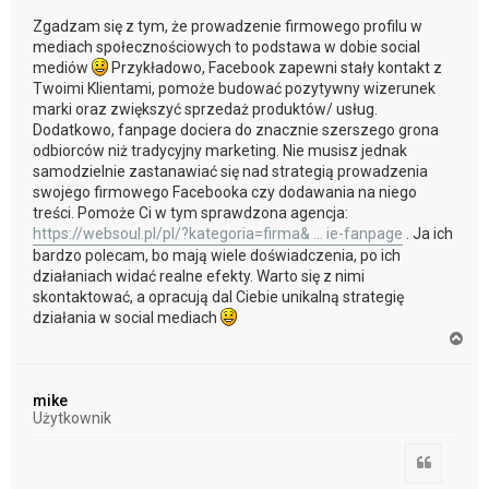
Zgadzam się z tym, że prowadzenie firmowego profilu w
mediach społecznościowych to podstawa w dobie social
mediów
Przykładowo, Facebook zapewni stały kontakt z
Twoimi Klientami, pomoże budować pozytywny wizerunek
marki oraz zwiększyć sprzedaż produktów/ usług.
Dodatkowo, fanpage dociera do znacznie szerszego grona
odbiorców niż tradycyjny marketing. Nie musisz jednak
samodzielnie zastanawiać się nad strategią prowadzenia
swojego firmowego Facebooka czy dodawania na niego
treści. Pomoże Ci w tym sprawdzona agencja:
https://websoul.pl/pl/?kategoria=firma& ... ie-fanpage
. Ja ich
bardzo polecam, bo mają wiele doświadczenia, po ich
działaniach widać realne efekty. Warto się z nimi
skontaktować, a opracują dal Ciebie unikalną strategię
działania w social mediach
N
a
g
ó
mike
r
Użytkownik
ę
Cytuj