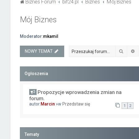
Biznes Forum
bif24.pl
Biznes
Mój Biznes
Mój Biznes
Moderator:
mkamil
Szukaj
W
NOWY TEMAT
Ogłoszenia
Propozycje wprowadzenia zmian na
forum.
autor:
Marcin
»w
Przedstaw się
1
2
Tematy