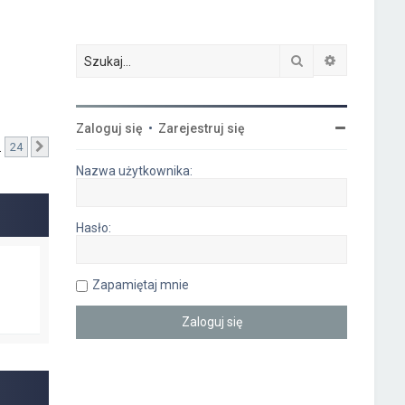
Szukaj
Wyszukiwa
Zaloguj się
•
Zarejestruj się
…
24
Następna
Nazwa użytkownika:
Hasło:
Zapamiętaj mnie