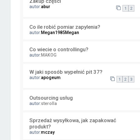
Zakup części
autor:
abur
1
2
Co ile robić pomiar zapylenia?
autor:
Megan1985Megan
Co wiecie o controllingu?
autor:
MAKOG
W jaki sposób wypełnić pit 37?
autor:
apogeum
1
2
3
Outsourcing usług
autor:
sterolla
Sprzedaż wysyłkowa, jak zapakować
produkt?
autor:
mczay