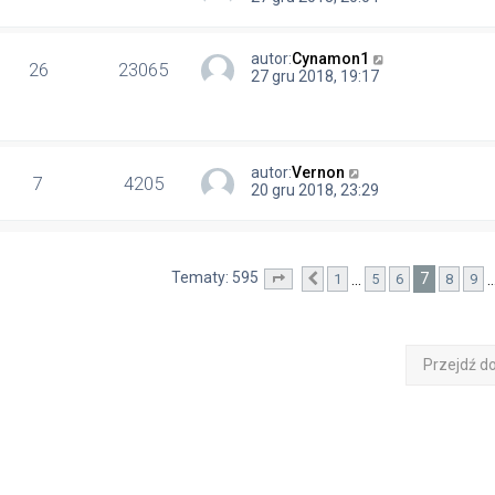
autor:
Cynamon1
26
23065
27 gru 2018, 19:17
autor:
Vernon
7
4205
20 gru 2018, 23:29
Tematy: 595
7
…
1
5
6
8
9
Strona
Poprzednia
7
z
24
Przejdź d