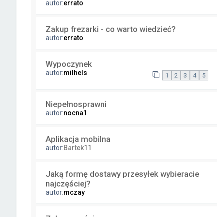
autor:
errato
Zakup frezarki - co warto wiedzieć?
autor:
errato
Wypoczynek
autor:
milhels
1
2
3
4
5
Niepełnosprawni
autor:
nocna1
Aplikacja mobilna
autor:
Bartek11
Jaką formę dostawy przesyłek wybieracie
najczęściej?
autor:
mczay