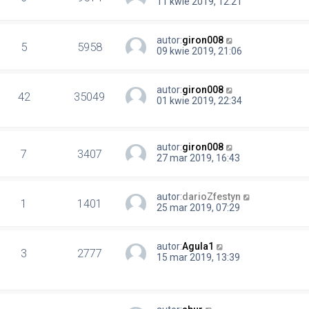
11 kwie 2019, 12:21
autor:
giron008
5
5958
09 kwie 2019, 21:06
autor:
giron008
42
35049
01 kwie 2019, 22:34
autor:
giron008
7
3407
27 mar 2019, 16:43
autor:
darioZfestyn
1
1401
25 mar 2019, 07:29
autor:
Agula1
3
2777
15 mar 2019, 13:39