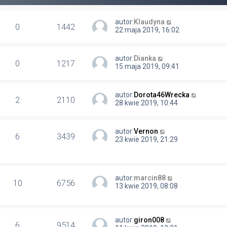
autor:
Klaudyna
0
1442
22 maja 2019, 16:02
autor:
Dianka
0
1217
15 maja 2019, 09:41
autor:
Dorota46Wrecka
2
2110
28 kwie 2019, 10:44
autor:
Vernon
6
3439
23 kwie 2019, 21:29
autor:
marcin88
10
6756
13 kwie 2019, 08:08
autor:
giron008
6
9514