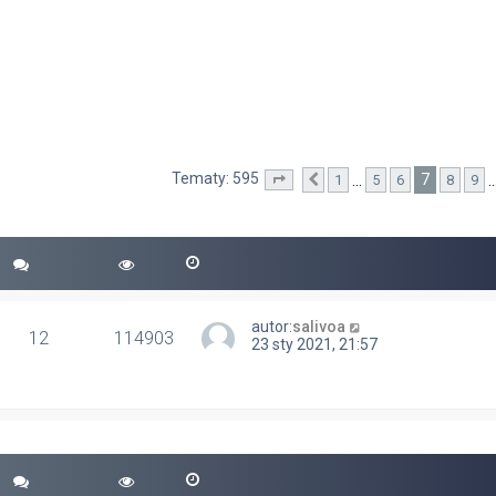
Tematy: 595
7
…
1
5
6
8
9
yszukiwanie zaawansowane
Strona
Poprzednia
7
z
24
autor:
salivoa
12
114903
23 sty 2021, 21:57