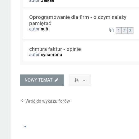
autor:
Jalka8
Oprogramowanie dla firm - o czym należy
pamiętać
autor:
nuti
1
2
3
chmura faktur - opinie
autor:
cynamona
NOWY TEMAT
Wróć do wykazu forów