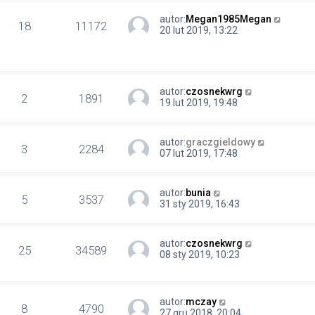
autor:
Megan1985Megan
18
11172
20 lut 2019, 13:22
autor:
czosnekwrg
2
1891
19 lut 2019, 19:48
autor:
graczgieldowy
3
2284
07 lut 2019, 17:48
autor:
bunia
5
3537
31 sty 2019, 16:43
autor:
czosnekwrg
25
34589
08 sty 2019, 10:23
autor:
mczay
8
4790
27 gru 2018, 20:04