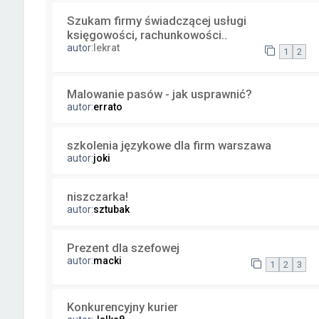
Szukam firmy świadczącej usługi
księgowości, rachunkowości..
autor:
lekrat
1
2
Malowanie pasów - jak usprawnić?
autor:
errato
szkolenia językowe dla firm warszawa
autor:
joki
niszczarka!
autor:
sztubak
Prezent dla szefowej
autor:
macki
1
2
3
Konkurencyjny kurier