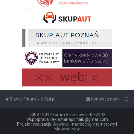
Biznes Forum
bif24.pl
Kontakt z nami
2008 - 2019
Forum Biznesowe - BIF24 ©
Współpraca: reklamanaportalu@gmail.com
Projekt i realizacja:
Adwave - marketing internetowy
|
Mapa witryny