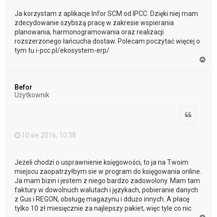
Ja korzystam z aplikacje Infor SCM od IPCC. Dzięki niej mam
zdecydowanie szybszą pracę w zakresie wspierania
planowania, harmonogramowania oraz realizacji
rozszerzonego łańcucha dostaw. Polecam poczytać więcej o
tym tu i-pcc.pl/ekosystem-erp/
N
a
g
ó
Befor
r
Użytkownik
ę
Cytuj
10 sie 2016, 10:38
Jeżeli chodzi o usprawnienie księgowości, to ja na Twoim
miejscu zaopatrzyłbym sie w program do księgowania online.
Ja mam bizin i jestem z niego bardzo zadowolony. Mam tam
faktury w dowolnuch walutach i językach, pobieranie danych
z Gus i REGON, obsługę magazynu i ddużo innych. A płacę
tylko 10 zł miesięcznie za najlepszy pakiet, więc tyle co nic.
N