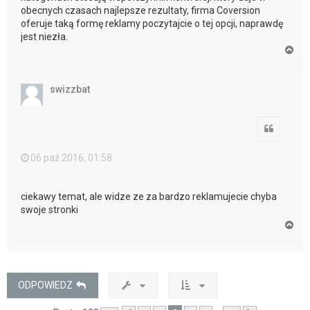
obecnych czasach najlepsze rezultaty, firma Coversion
oferuje taką formę reklamy poczytajcie o tej opcji, naprawdę
jest niezła.
N
a
g
ó
swizzbat
r
ę
Cytuj
06 paź 2016, 01:58
ciekawy temat, ale widze ze za bardzo reklamujecie chyba
swoje stronki
N
a
g
ó
r
ę
ODPOWIEDZ