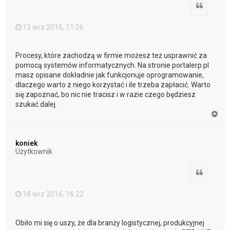
Cytuj
13 wrz 2016, 11:26
Procesy, które zachodzą w firmie możesz też usprawnić za
pomocą systemów informatycznych. Na stronie portalerp.pl
masz opisane dokładnie jak funkcjonuje oprogramowanie,
dlaczego warto z niego korzystać i ile trzeba zapłacić. Warto
się zapoznać, bo nic nie tracisz i w razie czego będziesz
szukać dalej.
N
a
g
ó
koniek
r
Użytkownik
ę
Cytuj
18 wrz 2016, 16:22
Obiło mi się o uszy, że dla branży logistycznej, produkcyjnej