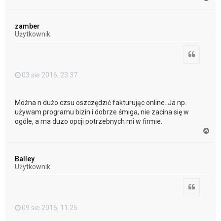
a
g
ó
zamber
r
Użytkownik
ę
Cytuj
03 sie 2016, 23:37
Można n dużo czsu oszczędzić fakturując online. Ja np.
używam programu bizin i dobrze śmiga, nie zacina się w
ogóle, a ma duzo opcji potrzebnych mi w firmie.
N
a
g
ó
Balley
r
Użytkownik
ę
Cytuj
09 sie 2016, 11:25