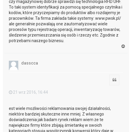
czy magazynowej dobrze sprawdzi się technologia RFID UHF.
To taki system identyfikacji za pomocą specjalnego czytnika i
kodów, które przyczepiamy do produktów albo rozdajemy je
pracowników. Ta firma zakłada takie systemy: www.pwsk.pl/
ale generalnie pozwalają one zautomatyzować wiele
procesów typu rejestrację operacji, inwentaryzację towarów,
śledzenie przemieszczania się osób i rzeczy etc. Zgodnie z
potrzebami naszego biznesu.
N
a
g
ó
dasscca
r
ę
Cytuj
21 wrz 2016, 16:44
est wiele możliwości reklamowania swojej działalności,
niektóre bardziej skuteczne inne mniej. Z własnego
doświadczenia jak badam rynek reklam wiem że te
największe firmy które zbijają śmietankę w swoich
kategoriach stosują współczynnik konwersji który daje w