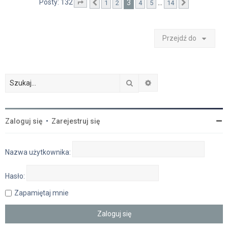
Posty: 132
3
…
1
2
4
5
14
Strona
Poprzednia
3
z
14
Następna
Przejdź do
Szukaj
Wyszukiwanie zaawan
Zaloguj się
•
Zarejestruj się
Nazwa użytkownika:
Hasło:
Zapamiętaj mnie