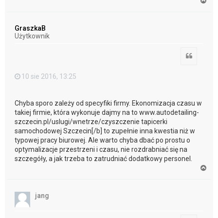
a
g
ó
GraszkaB
r
Użytkownik
ę
Cytuj
10 sie 2016, 13:25
Chyba sporo zależy od specyfiki firmy. Ekonomizacja czasu w
takiej firmie, która wykonuje dajmy na to www.autodetailing-
szczecin.pl/uslugi/wnetrze/czyszczenie tapicerki
samochodowej Szczecin[/b] to zupełnie inna kwestia niż w
typowej pracy biurowej. Ale warto chyba dbać po prostu o
optymalizacje przestrzeni i czasu, nie rozdrabniać się na
szczegóły, a jak trzeba to zatrudniać dodatkowy personel.
N
a
g
ó
jang
r
ę