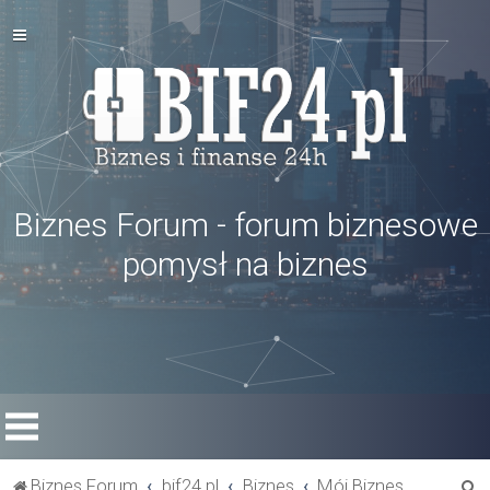
Biznes Forum - forum biznesowe
pomysł na biznes
S
Biznes Forum
bif24.pl
Biznes
Mój Biznes