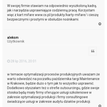
W swojej firmie stawiam na odpowiednio wyszkoloną kadrę,
jak i narzędzia usprawniające codzienną pracę. Korzystam
więc z kart mifare www.cs.pl/produkty/karty-mifare/ i cieszę
bezpiecznymi i prostymi w obsłudze nośnikami.
N
a
g
ó
aleksm
r
Użytkownik
ę
Cytuj
28 lip 2016, 20:01
w temacie optymalizacji procesów produkcyjnych uważam że
warto odwiedzić na poczatku października targi Maintenance
w Krakowie, będzie dużo o tym jak to wszystko usprawnić.
Dodatkowo słyszałam też o strefie outsourcingu, gdzie swoje
stoiska będą miały firmy oferujące usługi szkoleniowe w
zakresie optymalizacji produkcji i firmy consultingowe
świadczące usługi w zakresie audytu działów produkcji.
N