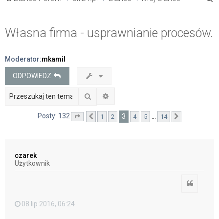
z
u
Własna firma - usprawnianie procesów.
k
a
Moderator:
mkamil
j
ODPOWIEDZ
Szukaj
Wyszukiwanie zaawansowane
Posty: 132
3
…
1
2
4
5
14
Strona
Poprzednia
3
z
14
Następna
czarek
Użytkownik
Cytuj
08 lip 2016, 06:24