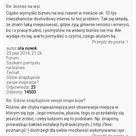
Re: biznes na wsi
Ciężko wymyślić biznes na wsi, nawet w mieście ok. 10 tys
mieszkańców dochodowy interes to też problem. Tak się składa,
że znam taką miejscowość, gdzie żyją głównie renciści i emeryci,
bo i o pracę trudno, i pomysłów na własny biznes nie ma. Ale
wydaje mi się, warto pomyśleć o czymś, czego atutem bę...
Przejdź do posta
autor:
ola.nowik
25 paź 2014, 21:26
Forum:
Szukam pomysłu
na biznes
Temat:
Gdzie znajdujecie
swoje inspiracje?
Odpowiedzi:
23
Odsłony:
14503
Re: Gdzie znajdujecie swoje inspiracje?
Różnie, ale chyba najważniejsza jest obserwacja miejsca w
którym się żyje. Jego minusów, plusów, tego co przydałoby się
jeszcze zrobić, i żeby ludziom się to podobało. Np. znajomy,
prowadząc zakład instalacji hydraulicznych, ( http://line-
poznan.pl/ ) dostrzegł dla siebie możliwość wykonywania i spr...