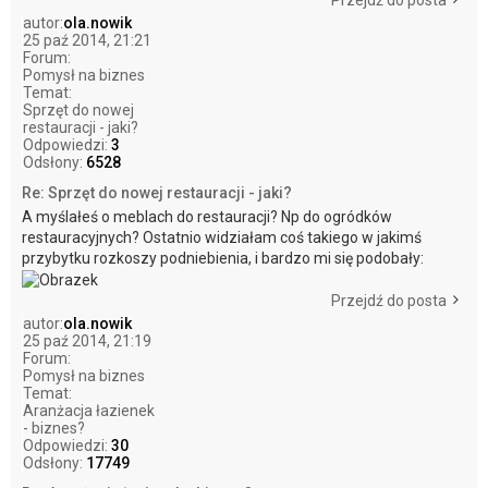
Przejdź do posta
autor:
ola.nowik
25 paź 2014, 21:21
Forum:
Pomysł na biznes
Temat:
Sprzęt do nowej
restauracji - jaki?
Odpowiedzi:
3
Odsłony:
6528
Re: Sprzęt do nowej restauracji - jaki?
A myślałeś o meblach do restauracji? Np do ogródków
restauracyjnych? Ostatnio widziałam coś takiego w jakimś
przybytku rozkoszy podniebienia, i bardzo mi się podobały:
Przejdź do posta
autor:
ola.nowik
25 paź 2014, 21:19
Forum:
Pomysł na biznes
Temat:
Aranżacja łazienek
- biznes?
Odpowiedzi:
30
Odsłony:
17749