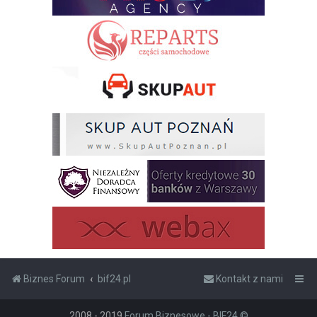
Biznes Forum
bif24.pl
Kontakt z nami
2008 - 2019
Forum Biznesowe - BIF24 ©