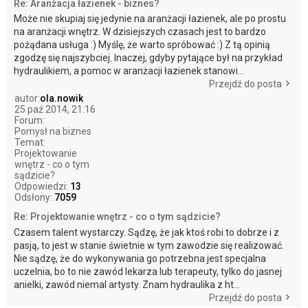
Re: Aranżacja łazienek - biznes?
Może nie skupiaj się jedynie na aranżacji łazienek, ale po prostu
na aranżacji wnętrz. W dzisiejszych czasach jest to bardzo
pożądana usługa :) Myślę, że warto spróbować :) Z tą opinią
zgodzę się najszybciej. Inaczej, gdyby pytające był na przykład
hydraulikiem, a pomoc w aranżacji łazienek stanowi...
Przejdź do posta
autor:
ola.nowik
25 paź 2014, 21:16
Forum:
Pomysł na biznes
Temat:
Projektowanie
wnętrz - co o tym
sądzicie?
Odpowiedzi:
13
Odsłony:
7059
Re: Projektowanie wnętrz - co o tym sądzicie?
Czasem talent wystarczy. Sądzę, że jak ktoś robi to dobrze i z
pasją, to jest w stanie świetnie w tym zawodzie się realizować.
Nie sądzę, że do wykonywania go potrzebna jest specjalna
uczelnia, bo to nie zawód lekarza lub terapeuty, tylko do jasnej
anielki, zawód niemal artysty. Znam hydraulika z ht...
Przejdź do posta