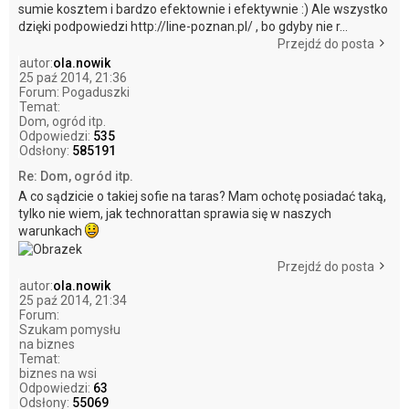
sumie kosztem i bardzo efektownie i efektywnie :) Ale wszystko
dzięki podpowiedzi http://line-poznan.pl/ , bo gdyby nie r...
Przejdź do posta
autor:
ola.nowik
25 paź 2014, 21:36
Forum:
Pogaduszki
Temat:
Dom, ogród itp.
Odpowiedzi:
535
Odsłony:
585191
Re: Dom, ogród itp.
A co sądzicie o takiej sofie na taras? Mam ochotę posiadać taką,
tylko nie wiem, jak technorattan sprawia się w naszych
warunkach
Przejdź do posta
autor:
ola.nowik
25 paź 2014, 21:34
Forum:
Szukam pomysłu
na biznes
Temat:
biznes na wsi
Odpowiedzi:
63
Odsłony:
55069