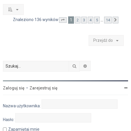
Znaleziono 136 wyników
1
…
2
3
4
5
14
Strona
1
z
14
Nastę
Przejdź do
Szukaj
Wyszukiwanie zaawan
Zaloguj się
•
Zarejestruj się
Nazwa użytkownika:
Hasło:
Zapamiętaj mnie