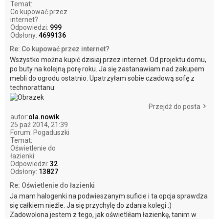
Temat:
Co kupować przez
internet?
Odpowiedzi:
999
Odsłony:
4699136
Re: Co kupować przez internet?
Wszystko można kupić dzisiaj przez internet. Od projektu domu,
po buty na kolejną porę roku. Ja się zastanawiam nad zakupem
mebli do ogrodu ostatnio. Upatrzyłam sobie czadową sofę z
technorattanu:
Przejdź do posta
autor:
ola.nowik
25 paź 2014, 21:39
Forum:
Pogaduszki
Temat:
Oświetlenie do
łazienki
Odpowiedzi:
32
Odsłony:
13827
Re: Oświetlenie do łazienki
Ja mam halogenki na podwieszanym suficie i ta opcja sprawdza
się całkiem nieźle. Ja się przychylę do zdania kolegi :)
Zadowolona jestem z tego, jak oświetliłam łazienkę, tanim w