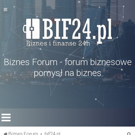
Biznes Forum - forum biznesowe
pomysł na biznes
S
Biznes Forum
bif24.pl