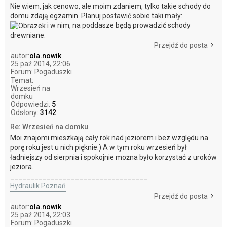
Nie wiem, jak cenowo, ale moim zdaniem, tylko takie schody do
domu zdają egzamin. Planuj postawić sobie taki mały:
i w nim, na poddasze będą prowadzić schody
drewniane.
Przejdź do posta
autor:
ola.nowik
25 paź 2014, 22:06
Forum:
Pogaduszki
Temat:
Wrzesień na
domku
Odpowiedzi:
5
Odsłony:
3142
Re: Wrzesień na domku
Moi znajomi mieszkają cały rok nad jeziorem i bez względu na
porę roku jest u nich pięknie:) A w tym roku wrzesień był
ładniejszy od sierpnia i spokojnie można było korzystać z uroków
jeziora.
__________________________________
Hydraulik Poznań
Przejdź do posta
autor:
ola.nowik
25 paź 2014, 22:03
Forum:
Pogaduszki