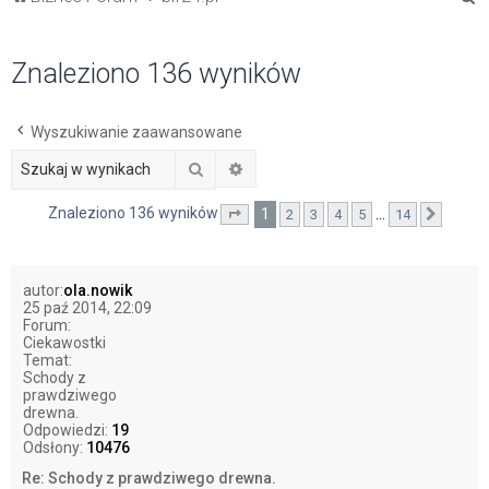
z
u
Znaleziono 136 wyników
k
a
Wyszukiwanie zaawansowane
j
Szukaj
Wyszukiwanie zaawansowane
Znaleziono 136 wyników
1
…
2
3
4
5
14
Strona
1
z
14
Nastę
autor:
ola.nowik
25 paź 2014, 22:09
Forum:
Ciekawostki
Temat:
Schody z
prawdziwego
drewna.
Odpowiedzi:
19
Odsłony:
10476
Re: Schody z prawdziwego drewna.