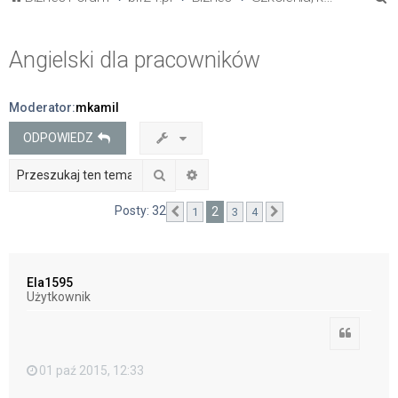
z
u
Angielski dla pracowników
k
a
Moderator:
mkamil
j
ODPOWIEDZ
Szukaj
Wyszukiwanie zaawansowane
Posty: 32
2
1
3
4
Poprzednia
Następna
Ela1595
Użytkownik
Cytuj
01 paź 2015, 12:33