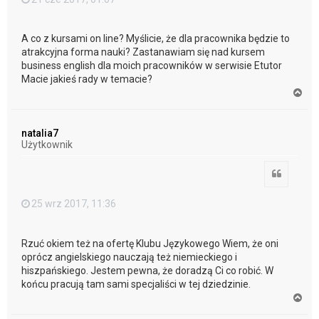
A co z kursami on line? Myślicie, że dla pracownika będzie to
atrakcyjna forma nauki? Zastanawiam się nad kursem
business english dla moich pracowników w serwisie Etutor
Macie jakieś rady w temacie?
N
a
g
ó
natalia7
r
Użytkownik
ę
Cytuj
25 wrz 2017, 11:36
Rzuć okiem też na ofertę Klubu Językowego Wiem, że oni
oprócz angielskiego nauczają też niemieckiego i
hiszpańskiego. Jestem pewna, że doradzą Ci co robić. W
końcu pracują tam sami specjaliści w tej dziedzinie.
N
a