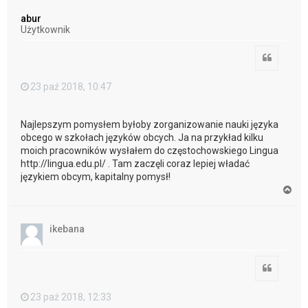
g
ó
abur
r
Użytkownik
ę
Cytuj
23 paź 2018, 10:47
Najlepszym pomysłem byłoby zorganizowanie nauki języka
obcego w szkołach języków obcych. Ja na przykład kilku
moich pracowników wysłałem do częstochowskiego Lingua
http://lingua.edu.pl/ . Tam zaczęli coraz lepiej władać
językiem obcym, kapitalny pomysł!
N
a
g
ó
ikebana
r
ę
Cytuj
23 paź 2018, 12:33