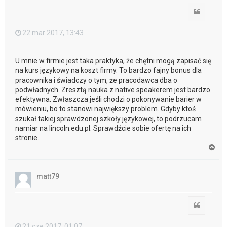
Cytuj
22 mar 2017, 13:43
U mnie w firmie jest taka praktyka, że chętni mogą zapisać się
na kurs językowy na koszt firmy. To bardzo fajny bonus dla
pracownika i świadczy o tym, że pracodawca dba o
podwładnych. Zresztą nauka z native speakerem jest bardzo
efektywna. Zwłaszcza jeśli chodzi o pokonywanie barier w
mówieniu, bo to stanowi największy problem. Gdyby ktoś
szukał takiej sprawdzonej szkoły językowej, to podrzucam
namiar na lincoln.edu.pl. Sprawdźcie sobie ofertę na ich
stronie.
N
a
g
ó
matt79
r
ę
Cytuj
21 cze 2017, 01:07