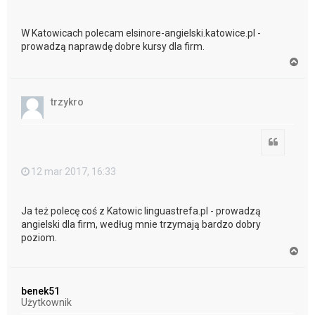
W Katowicach polecam elsinore-angielski.katowice.pl -
prowadzą naprawdę dobre kursy dla firm.
N
a
g
ó
trzykro
r
ę
Cytuj
12 mar 2017, 16:33
Ja też polecę coś z Katowic linguastrefa.pl - prowadzą
angielski dla firm, według mnie trzymają bardzo dobry
poziom.
N
a
g
ó
benek51
r
Użytkownik
ę