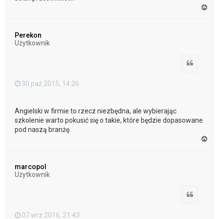
N
a
g
ó
Perekon
r
Użytkownik
ę
Cytuj
30 paź 2015, 14:26
Angielski w firmie to rzecz niezbędna, ale wybierając
szkolenie warto pokusić się o takie, które będzie dopasowane
pod naszą branżę.
N
a
g
ó
marcopol
r
Użytkownik
ę
Cytuj
07 wrz 2016, 21:43