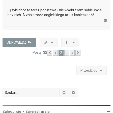
Języki obce to teraz podstawa - nie wyobrażam sobie życia
bez nich. A znajomość angielskiego to już konieczność.
N
a
g
ó
r
ę
ODPOWIEDZ
Posty: 32
2
1
3
4
Poprzednia
Następna
Przejdź do
Szukaj
Wyszukiwanie zaawan
Zaloguj się
•
Zarejestruj się