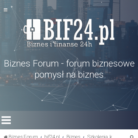
Biznes Forum - forum biznesowe
pomysł na biznes
S
Biznes Forum
bif24.pl
Biznes
Szkolenia, książki, kursy