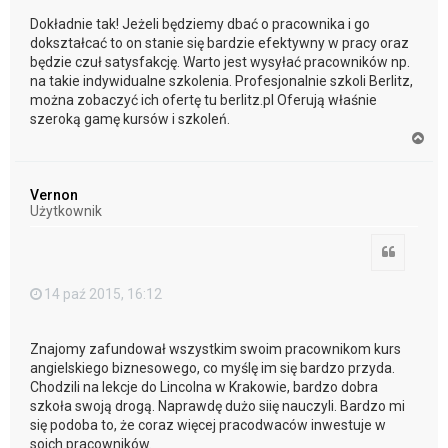
Dokładnie tak! Jeżeli będziemy dbać o pracownika i go
dokształcać to on stanie się bardzie efektywny w pracy oraz
będzie czuł satysfakcję. Warto jest wysyłać pracowników np.
na takie indywidualne szkolenia. Profesjonalnie szkoli Berlitz,
można zobaczyć ich ofertę tu berlitz.pl Oferują właśnie
szeroką gamę kursów i szkoleń.
N
a
g
ó
Vernon
r
Użytkownik
ę
Cytuj
14 paź 2015, 16:12
Znajomy zafundował wszystkim swoim pracownikom kurs
angielskiego biznesowego, co myślę im się bardzo przyda.
Chodzili na lekcje do Lincolna w Krakowie, bardzo dobra
szkoła swoją drogą. Naprawdę dużo siię nauczyli. Bardzo mi
się podoba to, że coraz więcej pracodwaców inwestuje w
soich pracowników.