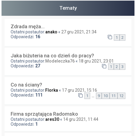
Tematy
Zdrada męża...
Ostatni postautor:
anako
«
27 gru 2021, 21:34
Odpowiedzi:
16
1
2
Jaka biżuteria na co dzień do pracy?
Ostatni postautor:
Modeleczka76
«
18 gru 2021, 23:01
Odpowiedzi:
27
1
2
3
Co na ściany?
Ostatni postautor:
Florka
«
17 gru 2021, 15:16
Odpowiedzi:
111
…
1
9
10
11
12
Firma sprzątająca Radomsko
Ostatni postautor:
ares30
«
14 gru 2021, 11:44
Odpowiedzi:
1