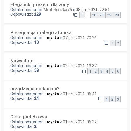
Elegancki prezent dla żony
Ostatni postautor:
Modeleczka76
«
08 gru 2021, 22:54
Odpowiedzi:
229
…
1
20
21
22
23
Pielęgnacja małego atopika
Ostatni postautor:
Lucynka
«
07 gru 2021, 20:26
Odpowiedzi:
10
1
2
Nowy dom
Ostatni postautor:
Lucynka
«
02 gru 2021, 13:37
Odpowiedzi:
58
1
2
3
4
5
6
urządzenia do kuchni?
Ostatni postautor:
Lucynka
«
01 gru 2021, 06:41
Odpowiedzi:
24
1
2
3
Dieta pudełkowa
Ostatni postautor:
Lucynka
«
01 gru 2021, 06:32
Odpowiedzi:
2