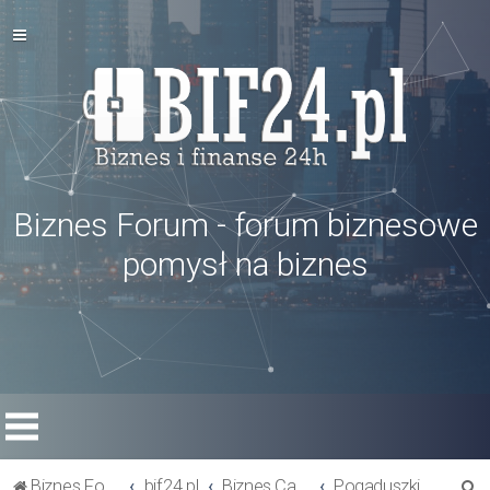
Biznes Forum - forum biznesowe
pomysł na biznes
S
Biznes Forum
bif24.pl
Biznes Cafe
Pogaduszki