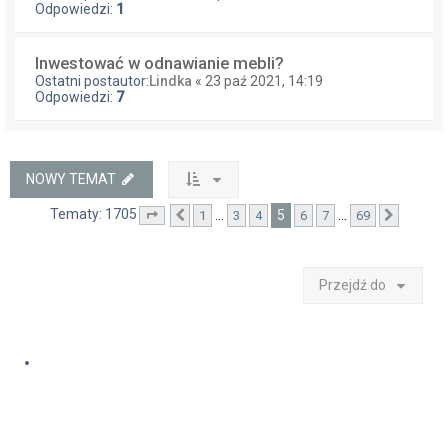
Odpowiedzi:
1
Inwestować w odnawianie mebli?
Ostatni postautor:
Lindka
«
23 paź 2021, 14:19
Odpowiedzi:
7
NOWY TEMAT
Tematy: 1705
5
…
…
1
3
4
6
7
69
Strona
Poprzednia
5
z
69
Następ
Przejdź do