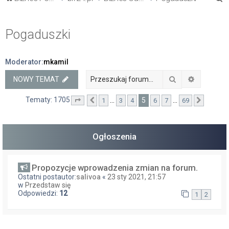
z
u
Pogaduszki
k
a
Moderator:
mkamil
j
Szukaj
Wyszukiw
NOWY TEMAT
Tematy: 1705
5
…
…
1
3
4
6
7
69
Strona
Poprzednia
5
z
69
Następ
Ogłoszenia
Propozycje wprowadzenia zmian na forum.
Ostatni postautor:
salivoa
«
23 sty 2021, 21:57
w
Przedstaw się
Odpowiedzi:
12
1
2