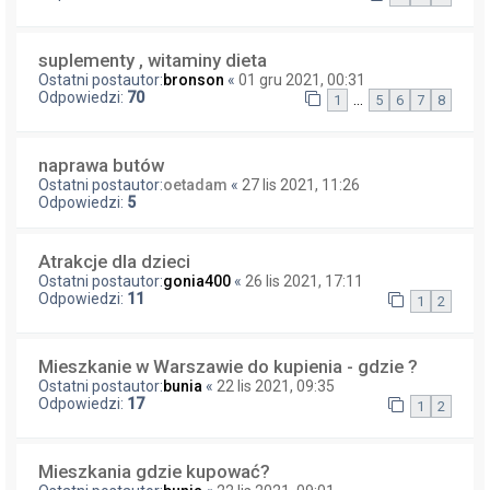
suplementy , witaminy dieta
Ostatni postautor:
bronson
«
01 gru 2021, 00:31
Odpowiedzi:
70
…
1
5
6
7
8
naprawa butów
Ostatni postautor:
oetadam
«
27 lis 2021, 11:26
Odpowiedzi:
5
Atrakcje dla dzieci
Ostatni postautor:
gonia400
«
26 lis 2021, 17:11
Odpowiedzi:
11
1
2
Mieszkanie w Warszawie do kupienia - gdzie ?
Ostatni postautor:
bunia
«
22 lis 2021, 09:35
Odpowiedzi:
17
1
2
Mieszkania gdzie kupować?