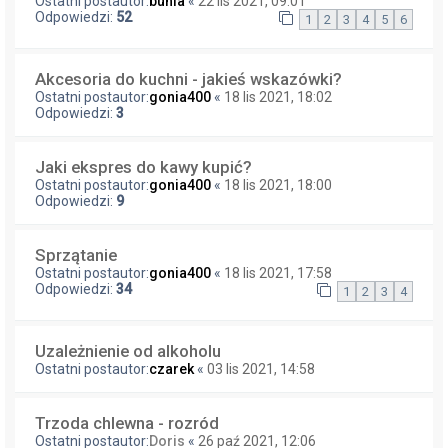
Ostatni postautor:
bunia
«
22 lis 2021, 09:01
Odpowiedzi:
52
1
2
3
4
5
6
Akcesoria do kuchni - jakieś wskazówki?
Ostatni postautor:
gonia400
«
18 lis 2021, 18:02
Odpowiedzi:
3
Jaki ekspres do kawy kupić?
Ostatni postautor:
gonia400
«
18 lis 2021, 18:00
Odpowiedzi:
9
Sprzątanie
Ostatni postautor:
gonia400
«
18 lis 2021, 17:58
Odpowiedzi:
34
1
2
3
4
Uzależnienie od alkoholu
Ostatni postautor:
czarek
«
03 lis 2021, 14:58
Trzoda chlewna - rozród
Ostatni postautor:
Doris
«
26 paź 2021, 12:06