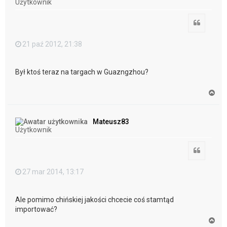
Użytkownik
ę
Cytuj
21 paź 2012, 21:38
Był ktoś teraz na targach w Guazngzhou?
N
a
g
ó
Mateusz83
r
Użytkownik
ę
Cytuj
27 mar 2014, 13:17
Ale pomimo chińskiej jakości chcecie coś stamtąd
importować?
N