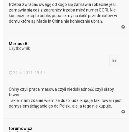
trzeba zwracać uwagę od kogo się zamawia i obecnie jeśli
zamawia się coś z zagranicy trzeba mieć numer EORI. Nie
koniecznie są to buble, popatrzmy na ilość przedmiotów w
domu które są Made in China nie koniecznie ubrań.
N
a
g
ó
MariuszB
r
Użytkownik
ę
Cytuj
24 lis 2011, 19:49
Chiny czyli praca masowa czyli niedokładność czyli słaby
towar.
Takie mam zdanie wiem że dużo ludzi kupuje taki towar i jest
pomysłem ściąganie go do Polski, ale ja tego nie kupuje.
N
a
g
ó
forumowicz
r