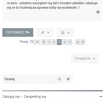
w sieci - ostatnio zacząłem się tam troszke udzielać i okazuje
się że to trudniejsza sprawa niżby się wydawało :/
N
a
g
ó
r
ę
ODPOWIEDZ
Posty: 72
3
…
1
2
4
5
8
Strona
Poprzednia
3
z
8
Następna
Przejdź do
Szukaj
Wyszukiwanie zaawan
Zaloguj się
•
Zarejestruj się