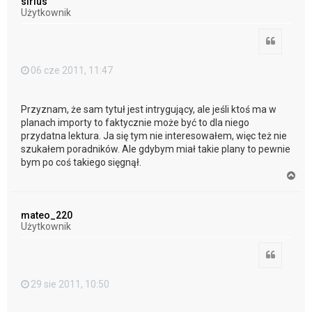
sirius
r
Użytkownik
ę
Cytuj
06 cze 2011, 11:47
Przyznam, że sam tytuł jest intrygujący, ale jeśli ktoś ma w
planach importy to faktycznie może być to dla niego
przydatna lektura. Ja się tym nie interesowałem, więc też nie
szukałem poradników. Ale gdybym miał takie plany to pewnie
bym po coś takiego sięgnął.
N
a
g
ó
mateo_220
r
Użytkownik
ę
Cytuj
29 sie 2011, 10:50