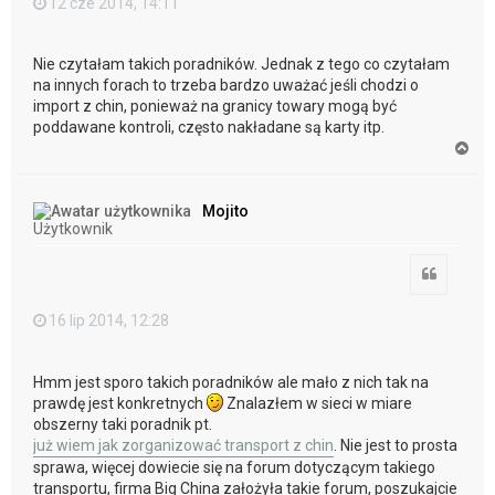
12 cze 2014, 14:11
Nie czytałam takich poradników. Jednak z tego co czytałam
na innych forach to trzeba bardzo uważać jeśli chodzi o
import z chin, ponieważ na granicy towary mogą być
poddawane kontroli, często nakładane są karty itp.
N
a
g
ó
Mojito
r
Użytkownik
ę
Cytuj
16 lip 2014, 12:28
Hmm jest sporo takich poradników ale mało z nich tak na
prawdę jest konkretnych
Znalazłem w sieci w miare
obszerny taki poradnik pt.
już wiem jak zorganizować transport z chin
. Nie jest to prosta
sprawa, więcej dowiecie się na forum dotyczącym takiego
transportu, firma Big China założyła takie forum, poszukajcie