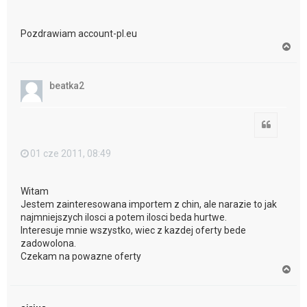
Pozdrawiam account-pl.eu
N
a
g
ó
beatka2
r
ę
Cytuj
01 cze 2011, 08:49
Witam
Jestem zainteresowana importem z chin, ale narazie to jak
najmniejszych ilosci a potem ilosci beda hurtwe.
Interesuje mnie wszystko, wiec z kazdej oferty bede
zadowolona.
Czekam na powazne oferty
N
a
g
ó