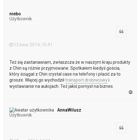
a
g
ó
niebo
r
Użytkownik
ę
Cytuj
12 kwie 2014, 10:41
Też się zastanawiam, zwłaszcza że w naszym kraju produkty
z Chin są różnie przyjmowane. Spotkałem kiedyś gościa,
który ściągał z Chin crystal case na telefony i płacić za to
grosze. Więcej go wychodził
transport drobnicowy
i
wystawianie na aukcjach. Też jakiś pomysł na biznes.
N
a
g
ó
AnnaWilusz
r
Użytkownik
ę
Cytuj