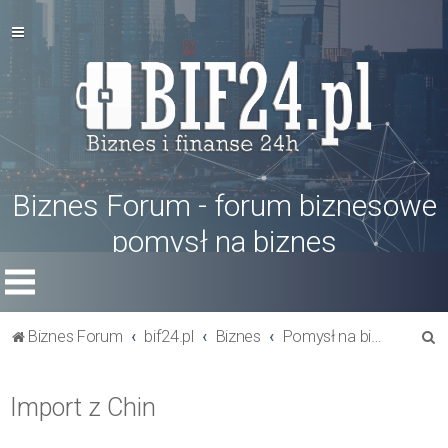
Biznes Forum - forum biznesowe
pomysł na biznes
S
Biznes Forum
bif24.pl
Biznes
Pomysł na biznes
z
u
Import z Chin
k
a