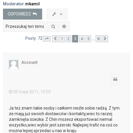
Moderator:
mkamil
j
ODPOWIEDZ
Szukaj
Wyszukiwanie zaawansowane
Posty: 72
3
…
1
2
4
5
8
Strona
Poprzednia
3
z
8
Następna
Account
Cytuj
30 maja 2011, 10:50
Ja też znam takie osoby i całkiem nieźle sobie radzą. Z tym
ze mają już swoich dostawców i kontakty,wiec to raczej
zamknięta ścieżka. Z Chin możesz eksportować niemal
wszystko,wiec wybór jest szeroki. Najlepiej trafić na coś co
można lepiej sprzedac u nas w kraju.