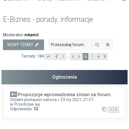
z
u
E-Biznes - porady, informacje
k
a
Moderator:
mkamil
j
Szukaj
Wyszukiw
NOWY TEMAT
Tematy: 184
6
…
1
4
5
7
8
Strona
Poprzednia
6
z
8
Następna
Ogłoszenia
Propozycje wprowadzenia zmian na forum.
Ostatni postautor:
salivoa
«
23 sty 2021, 21:57
w
Przedstaw się
Odpowiedzi:
12
1
2