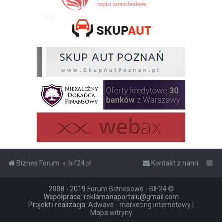
Biznes Forum
bif24.pl
Kontakt z nami
2008 - 2019
Forum Biznesowe - BIF24 ©
Współpraca: reklamanaportalu@gmail.com
Projekt i realizacja:
Adwave - marketing internetowy
|
Mapa witryny