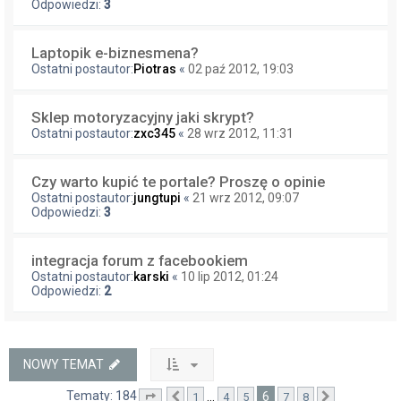
Odpowiedzi:
3
Laptopik e-biznesmena?
Ostatni postautor:
Piotras
«
02 paź 2012, 19:03
Sklep motoryzacyjny jaki skrypt?
Ostatni postautor:
zxc345
«
28 wrz 2012, 11:31
Czy warto kupić te portale? Proszę o opinie
Ostatni postautor:
jungtupi
«
21 wrz 2012, 09:07
Odpowiedzi:
3
integracja forum z facebookiem
Ostatni postautor:
karski
«
10 lip 2012, 01:24
Odpowiedzi:
2
NOWY TEMAT
Tematy: 184
6
…
1
4
5
7
8
Strona
Poprzednia
6
z
8
Następna