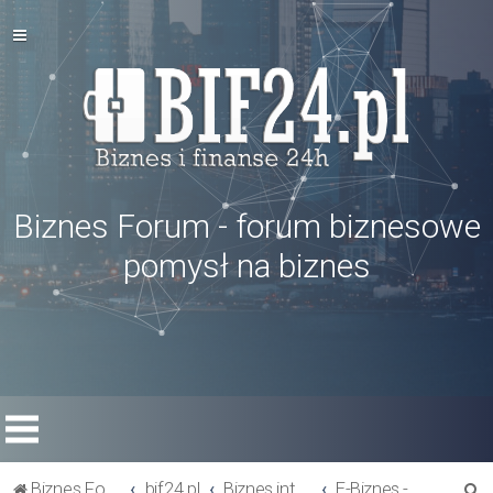
Biznes Forum - forum biznesowe
pomysł na biznes
S
Biznes Forum
bif24.pl
Biznes internetowy - zarabianie w internecie
E-Biznes - porady, informacje