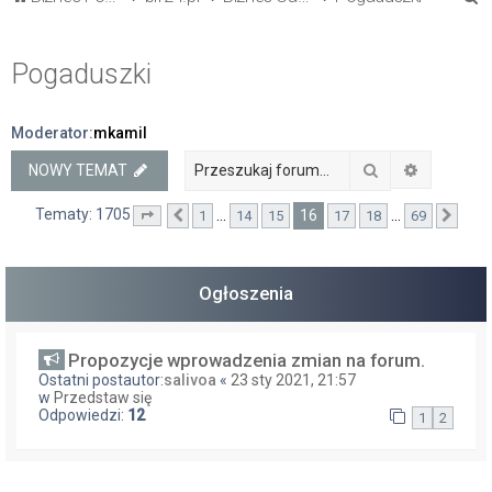
z
u
Pogaduszki
k
a
Moderator:
mkamil
j
Szukaj
Wyszukiw
NOWY TEMAT
Tematy: 1705
16
…
…
1
14
15
17
18
69
Strona
Poprzednia
16
z
69
Nast
Ogłoszenia
Propozycje wprowadzenia zmian na forum.
Ostatni postautor:
salivoa
«
23 sty 2021, 21:57
w
Przedstaw się
Odpowiedzi:
12
1
2