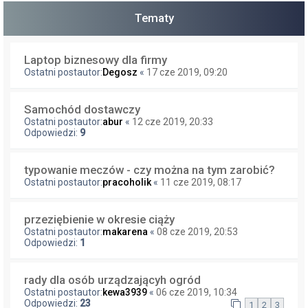
Tematy
Laptop biznesowy dla firmy
Ostatni postautor:
Degosz
«
17 cze 2019, 09:20
Samochód dostawczy
Ostatni postautor:
abur
«
12 cze 2019, 20:33
Odpowiedzi:
9
typowanie meczów - czy można na tym zarobić?
Ostatni postautor:
pracoholik
«
11 cze 2019, 08:17
przeziębienie w okresie ciąży
Ostatni postautor:
makarena
«
08 cze 2019, 20:53
Odpowiedzi:
1
rady dla osób urządzającyh ogród
Ostatni postautor:
kewa3939
«
06 cze 2019, 10:34
Odpowiedzi:
23
1
2
3