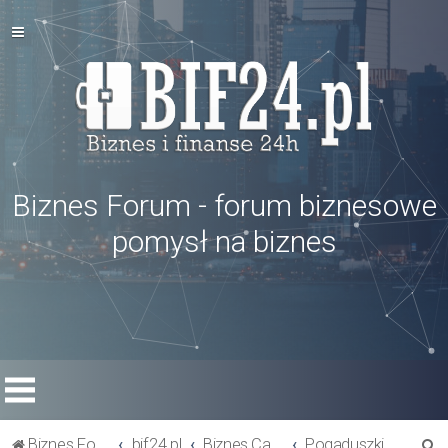
Biznes Forum - forum biznesowe
pomysł na biznes
S
Biznes Forum
bif24.pl
Biznes Cafe
Pogaduszki