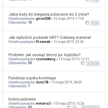
Jakie buty do biegania polecacie do 2 stów?
Ostatni postautor:
giron008
«
16 maja 2019, 17:04
Odpowiedzi:
13
1
2
Jak wyłudzić podatek VAT? Ciekawy materiał
Ostatni postautor:
Przemek
«
15 maja 2019, 23:36
Problem: jak usunąć blizny po trądziku?
Ostatni postautor:
czosnekwrg
«
13 maja 2019, 12:37
Odpowiedzi:
23
1
2
3
Fundacja szpiku kostnego
Ostatni postautor:
domi78
«
13 maja 2019, 08:00
Odpowiedzi:
1
Dobre jedzenie
Ostatni postautor:
mmario2
«
10 maja 2019, 15:26
Odpowiedzi:
65
…
1
4
5
6
7