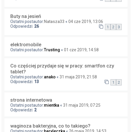
Buty na jesień
Ostatni postautor:
Natasza33
«
04 cze 2019, 13:06
Odpowiedzi:
26
1
2
3
elektromobile
Ostatni postautor:
Trusting
«
01 cze 2019, 14:58
Co częściej przydaje się w pracy: smartfon czy
tablet?
Ostatni postautor:
anako
«
31 maja 2019, 21:58
Odpowiedzi:
13
1
2
strona internetowa
Ostatni postautor:
mientka
«
31 maja 2019, 07:25
Odpowiedzi:
2
waginoza bakteryjna, co to takiego?
Ostatni postautor:
baryleczka
«
26 maja 2019, 14:53