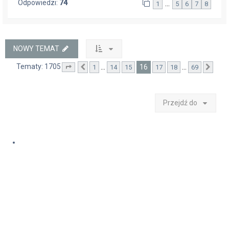
Odpowiedzi:
74
…
1
5
6
7
8
NOWY TEMAT
Tematy: 1705
16
…
…
1
14
15
17
18
69
Strona
Poprzednia
16
z
69
Nast
Przejdź do