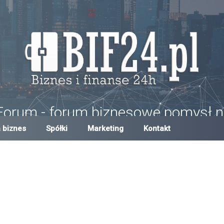
Forum - forum biznesowe pomysł n
um w Polsce, forum biznesowe i finansowe, pomysły na biznes, dotacje,
 biznes
Spółki
Marketing
Kontakt