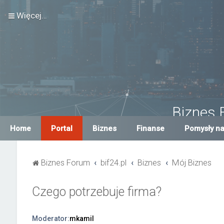
Więcej…
Biznes 
Największe Biznes For
Home
Portal
Biznes
Finanse
Pomysły na
Biznes Forum
bif24.pl
Biznes
Mój Biznes
Czego potrzebuje firma?
Moderator:
mkamil