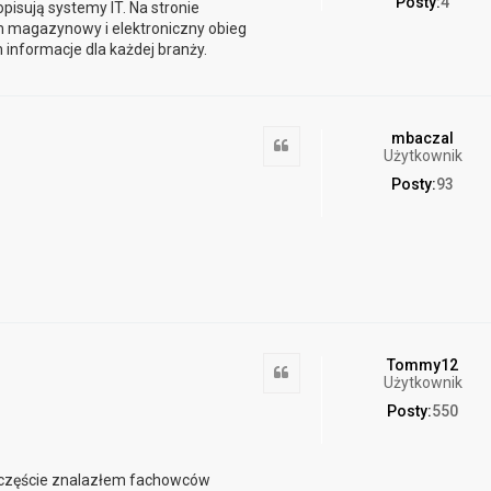
Posty:
4
opisują systemy IT. Na stronie
m magazynowy i elektroniczny obieg
informacje dla każdej branży.
mbaczal
Cytuj
Użytkownik
Posty:
93
Tommy12
Cytuj
Użytkownik
Posty:
550
szczęście znalazłem fachowców