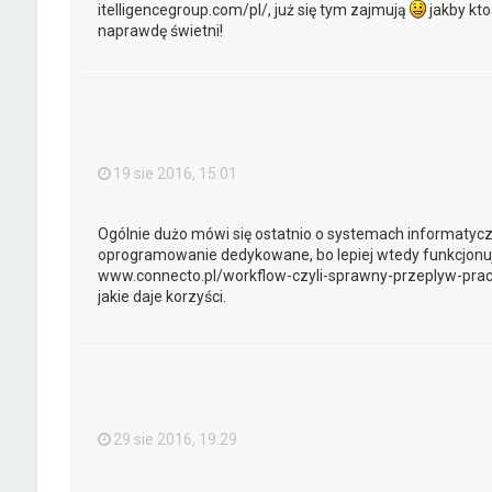
itelligencegroup.com/pl/, już się tym zajmują
jakby kto
naprawdę świetni!
19 sie 2016, 15:01
Ogólnie dużo mówi się ostatnio o systemach informatycz
oprogramowanie dedykowane, bo lepiej wtedy funkcjonuj
www.connecto.pl/workflow-czyli-sprawny-przeplyw-prac
jakie daje korzyści.
29 sie 2016, 19:29