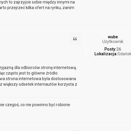
ych to zajrzyjcie sobie między innymi na
to przejrzeć kilka ofert na rynku, zanim
wube
Cytuj
Użytkownik
Posty:
26
Lokalizacja:
Gdańs
yjazną dla odbiorców stronę internetową.
ęc często jest to główne źródło
mowa strona internetowa była dostosowana
az większy odsetek internautów korzysta z
nie czegoś, co nie powinno być robione