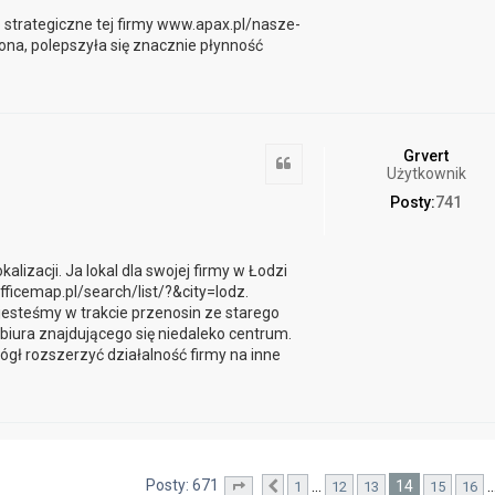
strategiczne tej firmy www.apax.pl/nasze-
na, polepszyła się znacznie płynność
Grvert
Cytuj
Użytkownik
Posty:
741
lizacji. Ja lokal dla swojej firmy w Łodzi
ficemap.pl/search/list/?&city=lodz.
jesteśmy w trakcie przenosin ze starego
 biura znajdującego się niedaleko centrum.
mógł rozszerzyć działalność firmy na inne
Posty: 671
14
…
1
12
13
15
16
Strona
Poprzednia
14
z
68