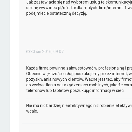
Jak zastawiacie się nad wyborem usług telekomunikacyjn
stronę www.inea.pl/oferta/dla-malych-firm/internet-1 war
podejmiecie ostateczną decyzję.
30 sie 2016, 09:07
Każda firma powinna zainwestować w profesjonalną i prz
Obecnie większości usług poszukujemy przez internet, wi
pozyskiwania nowych klientów. Ważne jest też, aby fir
do wyświetlania na urządzeniach mobilnych, jako że cor
telefonów lub tabletów poszukując informacji w sieci.
Nie ma nic bardziej nieefektywnego niż robienie efektyw
wcale.