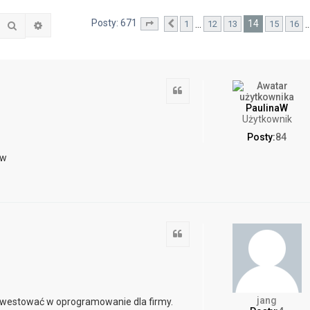
Posty: 671
14
…
1
12
13
15
16
Szukaj
Wyszukiwanie zaawansowane
Strona
Poprzednia
14
z
68
Cytuj
PaulinaW
Użytkownik
Posty:
84
ów
Cytuj
jang
 inwestować w oprogramowanie dla firmy.