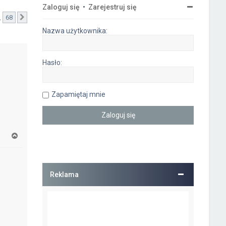
Zaloguj się
•
Zarejestruj się
…
68
Następna
Nazwa użytkownika:
Hasło:
Zapamiętaj mnie
N
a
g
ó
r
Reklama
ę