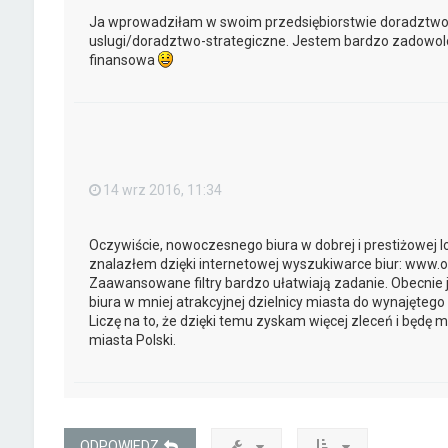
Ja wprowadziłam w swoim przedsiębiorstwie doradztwo 
uslugi/doradztwo-strategiczne. Jestem bardzo zadowolo
finansowa
14 wrz 2016, 11:34
Oczywiście, nowoczesnego biura w dobrej i prestiżowej loka
znalazłem dzięki internetowej wyszukiwarce biur: www.of
Zaawansowane filtry bardzo ułatwiają zadanie. Obecnie 
biura w mniej atrakcyjnej dzielnicy miasta do wynajętego
Liczę na to, że dzięki temu zyskam więcej zleceń i będę 
miasta Polski.
ODPOWIEDZ