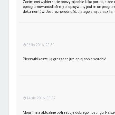
Zanim coś wybierzecie poczytaj sobie kilka portali, które 
oprogramowaniedlafirmy.pl opisywany jest m.on progra
dokumentów. Jest różnorodność, dlatego znajdziesz tam 
06 lip 2016, 23:50
Pieczątki kosztują grosze to już lepiej sobie wyrobić
14 sie 2016, 00:37
Moja firma aktualnie potrzebuje dobrego hostingu. Na 