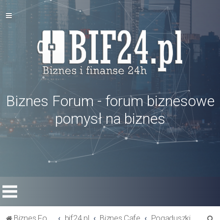
Biznes Forum - forum biznesowe
pomysł na biznes
S
Biznes Forum
bif24.pl
Biznes Cafe
Pogaduszki