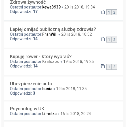
Zdrowa żywność
Ostatni postautor:
kewa3939
«
20 lis 2018, 19:34
Odpowiedzi:
17
1
2
Lepiej omijać publiczną służbę zdrowia?
Ostatni postautor:
FranWill
«
20 lis 2018, 10:52
Odpowiedzi:
14
1
2
Kupuję rower - który wybrać?
Ostatni postautor:
Kralczoo
«
19 lis 2018, 19:25
Odpowiedzi:
14
1
2
Ubezpieczenie auta
Ostatni postautor:
bunia
«
19 lis 2018, 11:35
Odpowiedzi:
3
Psycholog w UK
Ostatni postautor:
Limetka
«
16 lis 2018, 20:24