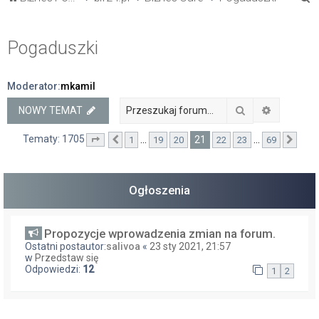
z
u
Pogaduszki
k
a
Moderator:
mkamil
j
Szukaj
Wyszukiw
NOWY TEMAT
Tematy: 1705
21
…
…
1
19
20
22
23
69
Strona
Poprzednia
21
z
69
Nast
Ogłoszenia
Propozycje wprowadzenia zmian na forum.
Ostatni postautor:
salivoa
«
23 sty 2021, 21:57
w
Przedstaw się
Odpowiedzi:
12
1
2