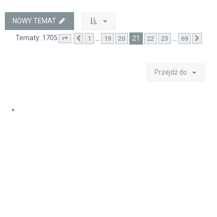
NOWY TEMAT
Tematy: 1705
21
…
…
1
19
20
22
23
69
Strona
Poprzednia
21
z
69
Nast
Przejdź do