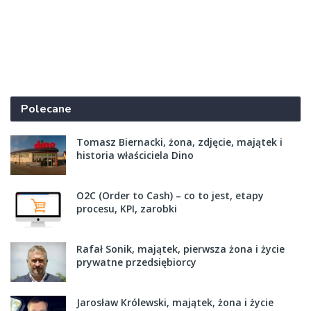
Polecane
Tomasz Biernacki, żona, zdjęcie, majątek i
historia właściciela Dino
O2C (Order to Cash) – co to jest, etapy
procesu, KPI, zarobki
Rafał Sonik, majątek, pierwsza żona i życie
prywatne przedsiębiorcy
Jarosław Królewski, majątek, żona i życie