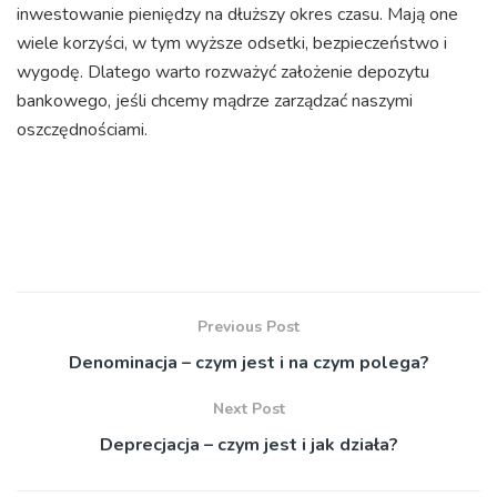
inwestowanie pieniędzy na dłuższy okres czasu. Mają one
wiele korzyści, w tym wyższe odsetki, bezpieczeństwo i
wygodę. Dlatego warto rozważyć założenie depozytu
bankowego, jeśli chcemy mądrze zarządzać naszymi
oszczędnościami.
Previous Post
Denominacja – czym jest i na czym polega?
Next Post
Deprecjacja – czym jest i jak działa?