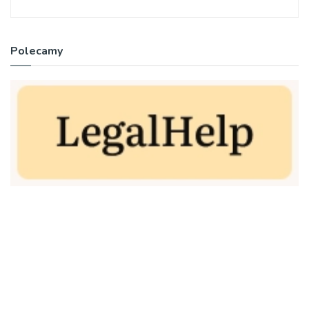
Polecamy