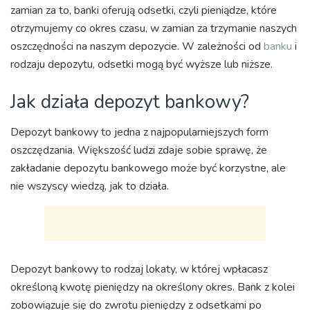
zamian za to, banki oferują odsetki, czyli pieniądze, które
otrzymujemy co okres czasu, w zamian za trzymanie naszych
oszczędności na naszym depozycie. W zależności od
banku
i
rodzaju depozytu, odsetki mogą być wyższe lub niższe.
Jak działa depozyt bankowy?
Depozyt bankowy to jedna z najpopularniejszych form
oszczędzania. Większość ludzi zdaje sobie sprawę, że
zakładanie depozytu bankowego może być korzystne, ale
nie wszyscy wiedzą, jak to działa.
Depozyt bankowy to rodzaj lokaty, w której wpłacasz
określoną kwotę pieniędzy na określony okres. Bank z kolei
zobowiązuje się do zwrotu pieniędzy z odsetkami po