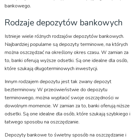
bankowego.
Rodzaje depozytów bankowych
Istnieje wiele różnych rodzajów depozytów bankowych.
Najbardziej popularne są depozyty terminowe, na których
można oszczędzać na określony okres czasu. W zamian za
to, banki oferują wyższe odsetki. Są one idealne dla osób,
które szukają długoterminowych inwestycji.
Innym rodzajem depozytu jest tak zwany depozyt
bezterminowy. W przeciwieństwie do depozytu
terminowego, można wypłacić swoje oszczędności w
dowolnym momencie. W zamian za to, banki oferują niższe
odsetki. Są one idealne dla osób, które szukają szybkiego i
łatwego sposobu na oszczędzanie.
Depozyty bankowe to świetny sposób na oszczędzanie i