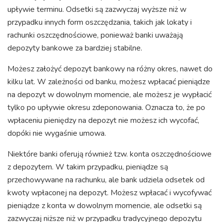
upływie terminu. Odsetki są zazwyczaj wyższe niż w
przypadku innych form oszczędzania, takich jak lokaty i
rachunki oszczędnościowe, ponieważ banki uważają
depozyty bankowe za bardziej stabilne.
Możesz założyć depozyt bankowy na różny okres, nawet do
kilku lat. W zależności od banku, możesz wpłacać pieniądze
na depozyt w dowolnym momencie, ale możesz je wypłacić
tylko po upływie okresu zdeponowania. Oznacza to, że po
wpłaceniu pieniędzy na depozyt nie możesz ich wycofać,
dopóki nie wygaśnie umowa.
Niektóre banki oferują również tzw. konta oszczędnościowe
z depozytem. W takim przypadku, pieniądze są
przechowywane na rachunku, ale bank udziela odsetek od
kwoty wpłaconej na depozyt. Możesz wpłacać i wycofywać
pieniądze z konta w dowolnym momencie, ale odsetki są
zazwyczaj niższe niż w przypadku tradycyjnego depozytu