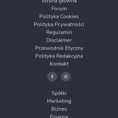
Strona główna
Forum
Polityka Cookies
Polityka Prywatności
Regulamin
Disclaimer
Przewodnik Etyczny
Polityka Redakcyjna
Kontakt
Spółki
Marketing
Biznes
Finanse