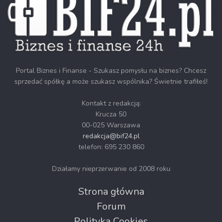
Portal Biznes i Finanse - Szukasz pomysłu na biznes? Chcesz
sprzedać spółkę a może szukasz wspólnika? Świetnie trafiłeś!
Kontakt z redakcją:
Krucza 50
00-025 Warszawa
redakcja@bif24.pl
telefon: 695 230 860
Działamy nieprzerwanie od 2008 roku
Strona główna
Forum
Polityka Cookies