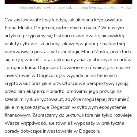
Dogecoin kurs - czyli jak sobie radzi ulubiona kryptowaluta Elona Muska?
Czy zastanawiałeś się kiedyś, jak ulubiona kryptowaluta
Elona Muska, Dogecoin, radzi sobie na rynku? W naszym
artykule przyjrzymy się historii i rozwojowi tej niezwykłej
waluty cyfrowej, zbadamy, jak wpływ jednej z najbardziej
wpływowych postaci w technologii, Elona Muska, przekłada
się na jej wartość, oraz dokonamy analizy obecnych trendów
i prognoz kursu Dogecoin. Dowiecie się również, jak mądrze
inwestować w Dogecoin, jak wypada on na tle innych
kryptowalut oraz jakie przyszłościowe perspektywy rysują
przed nim eksperci. Ponadto, omówimy jego pozycję na
szerokim rynku kryptowalut, abyście mogli lepiej zrozumieć,
jakie miejsce zajmuje Dogecoin w cyfrowym ekosystemie
finansowym. Zapraszamy do lektury, która nie tylko rozwieje
Wasze wątpliwości, ale również wyposaży w praktyczne
porady dotyczące inwestowania w Dogecoin.