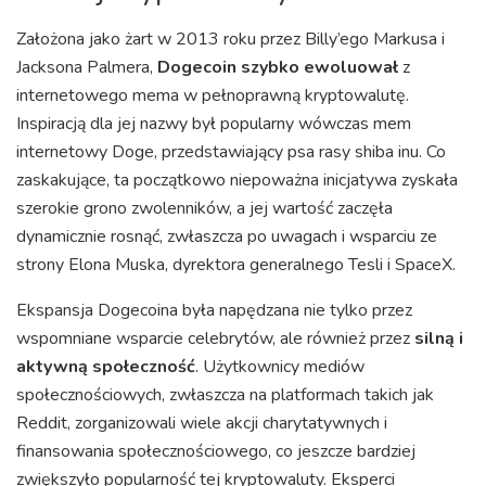
Założona jako żart w 2013 roku przez Billy’ego Markusa i
Jacksona Palmera,
Dogecoin szybko ewoluował
z
internetowego mema w pełnoprawną kryptowalutę.
Inspiracją dla jej nazwy był popularny wówczas mem
internetowy Doge, przedstawiający psa rasy shiba inu. Co
zaskakujące, ta początkowo niepoważna inicjatywa zyskała
szerokie grono zwolenników, a jej wartość zaczęła
dynamicznie rosnąć, zwłaszcza po uwagach i wsparciu ze
strony Elona Muska, dyrektora generalnego Tesli i SpaceX.
Ekspansja Dogecoina była napędzana nie tylko przez
wspomniane wsparcie celebrytów, ale również przez
silną i
aktywną społeczność
. Użytkownicy mediów
społecznościowych, zwłaszcza na platformach takich jak
Reddit, zorganizowali wiele akcji charytatywnych i
finansowania społecznościowego, co jeszcze bardziej
zwiększyło popularność tej kryptowaluty. Eksperci