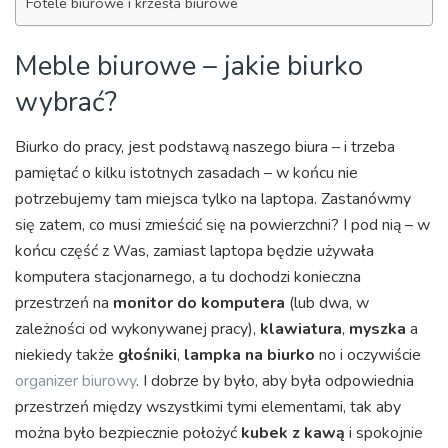
Fotele biurowe i krzesła biurowe
Meble biurowe – jakie biurko
wybrać?
Biurko do pracy, jest podstawą naszego biura – i trzeba
pamiętać o kilku istotnych zasadach – w końcu nie
potrzebujemy tam miejsca tylko na laptopa. Zastanówmy
się zatem, co musi zmieścić się na powierzchni? I pod nią – w
końcu część z Was, zamiast laptopa będzie używała
komputera stacjonarnego, a tu dochodzi konieczna
przestrzeń na
monitor do komputera
(lub dwa, w
zależności od wykonywanej pracy),
klawiatura
,
myszka
a
niekiedy także
głośniki
,
lampka na biurko
no i oczywiście
organizer biurowy
. I dobrze by było, aby była odpowiednia
przestrzeń między wszystkimi tymi elementami, tak aby
można było bezpiecznie położyć
kubek z kawą
i spokojnie