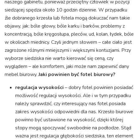
naszego gabinetu, ponieważ przeciętny człowiek w pozycji
siedzącej spędza około 10 godzin dziennie. W przypadku
źle dobranego krzesła lub fotela mogą dokuczać nam takie
objawy, jak: bóle głowy, bóle karku i barków, problemy z
koncentracją, bóle kręgosłupa, pleców, ud, kolan, łydek, bóle
w okolicach miednicy. Czyli jednym słowem – całe ciało jest
zagrożone różnymi mniejszymi i większymi kontuzjami. Przy
wyborze siedziska nie warto kierować się ceną, czy
wyglądem – ale komfortem, jaki może nam zapewnić dany
mebel biurowy.
Jaki powinien być fotel biurowy?
regulacja wysokości
– dobry fotel powinien posiadać
możliwość regulacji wysokości. Ale i w tym przypadku
należy sprawdzić, czy interesujący nas fotel posiada
zakres wysokości odpowiedni dla nas. Krzesło biurowe
powinno być ustawione na wysokość, dzięki której
stopy mogą spoczywać swobodnie na podłodze. Stąd
ważna jest regulacja głębokości siedziska, ten element