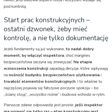
nawet jeśli budowa dopiero rusza i wszystko wydaje się
pod kontrolą.
Start prac konstrukcyjnych –
ostatni dzwonek, żeby mieć
kontrolę, a nie tylko dokumentację
Jeżeli fundamenty są już wykonane,
to nadal dobry
moment, by włączyć inspektora
, choć margines
bezpieczeństwa zaczyna się zmniejszać.
Na etapie
wznoszenia konstrukcji
zapadają decyzje, które wpływają
na
nośność budynku
,
bezpieczeństwo użytkowania
i
trwałość elementów konstrukcyjnych
. I to właśnie tu
najczęściej pojawia się fałszywe poczucie spokoju – bo
„ściany stoją”, „wszystko rośnie” i budowa wchodzi w rytm.
Pierwsze zdanie odpowiedzi jest proste:
jeśli inspektor
ma pojawić się tylko raz – etap konstrukcyjny jest