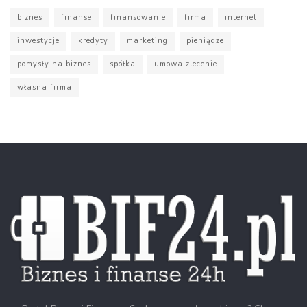
biznes
finanse
finansowanie
firma
internet
inwestycje
kredyty
marketing
pieniądze
pomysły na biznes
spółka
umowa zlecenie
własna firma