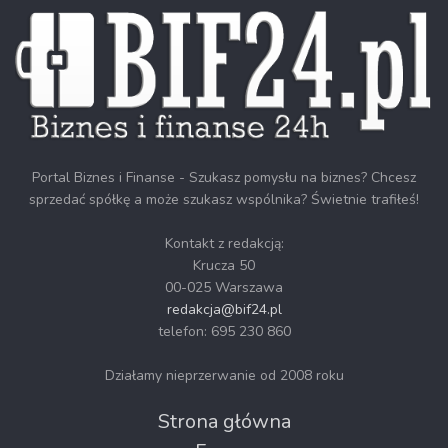
Portal Biznes i Finanse - Szukasz pomysłu na biznes? Chcesz
sprzedać spółkę a może szukasz wspólnika? Świetnie trafiłeś!
Kontakt z redakcją:
Krucza 50
00-025 Warszawa
redakcja@bif24.pl
telefon: 695 230 860
Działamy nieprzerwanie od 2008 roku
Strona główna